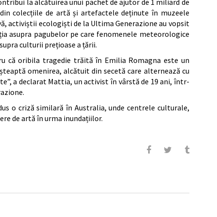
ontribui la alcătuirea unui pachet de ajutor de 1 miliard de
in colecțiile de artă și artefactele deținute în muzeele
ă, activiștii ecologiști de la Ultima Generazione au vopsit
nția asupra pagubelor pe care fenomenele meteorologice
pra culturii prețioase a țării.
ru că oribila tragedie trăită în Emilia Romagna este un
așteaptă omenirea, alcătuit din secetă care alternează cu
te”, a declarat Mattia, un activist în vârstă de 19 ani, într-
razione.
s o criză similară în Australia, unde centrele culturale,
re de artă în urma inundațiilor.