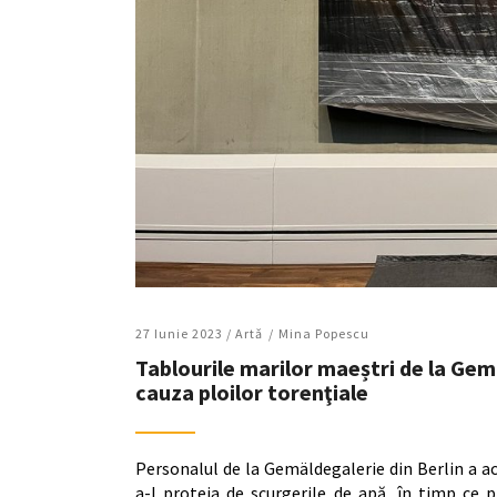
27 Iunie 2023 /
Artǎ
Mina Popescu
Tablourile marilor maeștri de la Gemä
cauza ploilor torenţiale
Personalul de la Gemäldegalerie din Berlin a a
a-l proteja de scurgerile de apă, în timp ce 