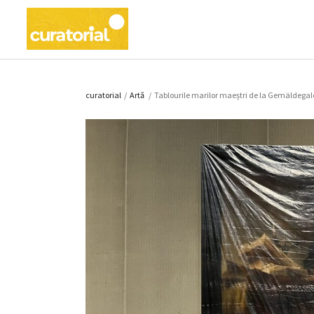
curatorial
/
Artǎ
/
Tablourile marilor maeștri de la Gemäldegaleri