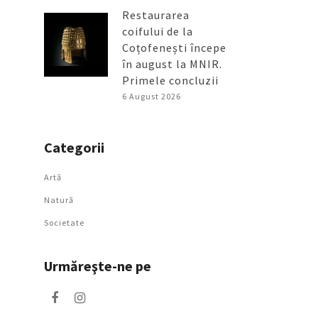
Restaurarea
coifului de la
Coțofenești începe
în august la MNIR.
Primele concluzii
6 August 2026
Categorii
Artǎ
Natură
Societate
Urmăreşte-ne pe