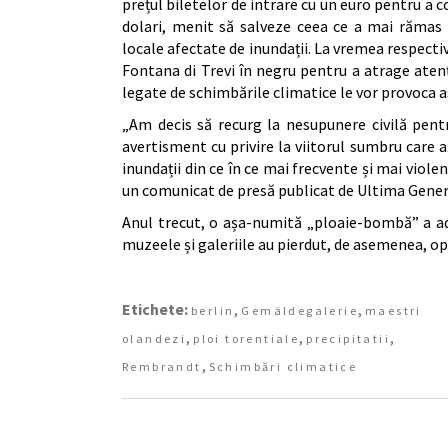
prețul biletelor de intrare cu un euro pentru a c
dolari, menit să salveze ceea ce a mai rămas d
locale afectate de inundații. La vremea respectiv
Fontana di Trevi în negru pentru a atrage ate
legate de schimbările climatice le vor provoca asu
„Am decis să recurg la nesupunere civilă pent
avertisment cu privire la viitorul sumbru care 
inundații din ce în ce mai frecvente și mai violen
un comunicat de presă publicat de Ultima Gene
Anul trecut, o așa-numită „ploaie-bombă” a adu
muzeele și galeriile au pierdut, de asemenea, ope
Etichete:
,
,
berlin
Gemäldegalerie
maestri
,
,
,
olandezi
ploi torentiale
precipitatii
,
Rembrandt
Schimbări climatice