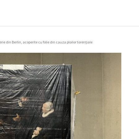
e din Berlin, acoperite cu folie din cauza ploilor torenţiale