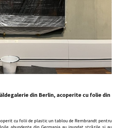
ldegalerie din Berlin, acoperite cu folie din
coperit cu folii de plastic un tablou de Rembrandt pentru
ploile abundente din Germania au inundat străzile și au