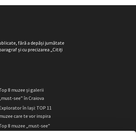
ublicate, fără a depăși jumătate
paragraf și cu precizarea „Citiți
Top 8 muzee și galerii
„must-see” în Craiova
Explorator în Iași: TOP 11
muzee care te vor inspira
Top 8 muzee „must-see”
în Sibiu