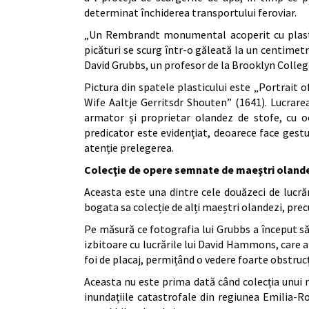
determinat închiderea transportului feroviar.
„Un Rembrandt monumental acoperit cu plasti
picături se scurg într-o găleată la un centimetru
David Grubbs, un profesor de la Brooklyn College
Pictura din spatele plasticului este „Portrait
Wife Aaltje Gerritsdr Shouten” (1641). Lucrar
armator și proprietar olandez de stofe, cu oc
predicator este evidențiat, deoarece face gestur
atenție prelegerea.
Colecţie de opere semnate de maeştri oland
Aceasta este una dintre cele douăzeci de lucră
bogata sa colecție de alți maeștri olandezi, pre
Pe măsură ce fotografia lui Grubbs a început să
izbitoare cu lucrările lui David Hammons, care a 
foi de placaj, permițând o vedere foarte obstruc
Aceasta nu este prima dată când colecția unui 
inundațiile catastrofale din regiunea Emilia-R