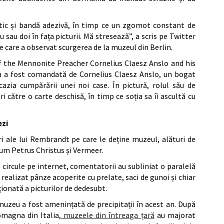
c și bandă adezivă, în timp ce un zgomot constant de
 sau doi în fața picturii. Mă stresează”, a scris pe Twitter
 care a observat scurgerea de la muzeul din Berlin.
 of the Mennonite Preacher Cornelius Claesz Anslo and his
ea a fost comandată de Cornelius Claesz Anslo, un bogat
azia cumpărării unei noi case. În pictură, rolul său de
i către o carte deschisă, în timp ce soția sa îi ascultă cu
ezi
ri ale lui Rembrandt pe care le deține muzeul, alături de
cum Petrus Christus și Vermeer.
 circule pe internet, comentatorii au subliniat o paralelă
realizat pânze acoperite cu prelate, saci de gunoi și chiar
ționată a picturilor de dedesubt.
muzeu a fost amenințată de precipitații în acest an. După
omagna din Italia,
muzeele din întreaga țară
au majorat