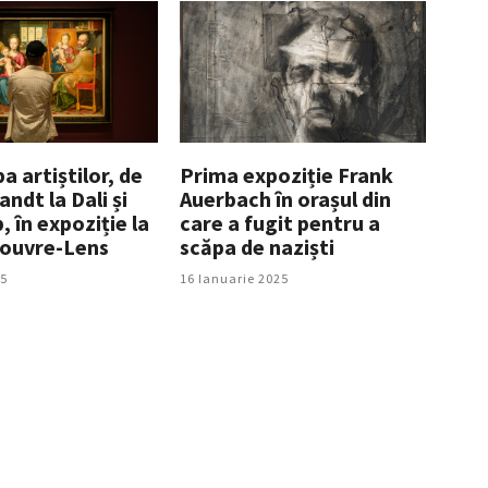
 artiștilor, de
Prima expoziție Frank
ndt la Dali și
Auerbach în orașul din
 în expoziție la
care a fugit pentru a
ouvre-Lens
scăpa de naziști
25
16 Ianuarie 2025