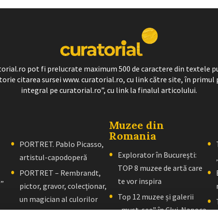
ratorial.ro pot fi prelucrate maximum 500 de caractere din textele p
torie citarea sursei www. curatorial.ro, cu link către site, în primul 
integral pe curatorial.ro”, cu link la finalul articolului.
Muzee din
Romania
PORTRET. Pablo Picasso,
Explorator în București:
artistul-capodoperă
TOP 8 muzee de artă care
PORTRET – Rembrandt,
te vor inspira
l”
pictor, gravor, colecţionar,
Top 12 muzee și galerii
un magician al culorilor
„must-see” în Cluj-Napoca
PORTRET – El Greco: Un