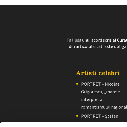
În lipsa unui acord scris al Cu
din articolul citat. Este obliga
Artisti celebri
PORTRET – Nicolae
Grigorescu, „marele
interpret al
romantismului naţiona
PORTRET – Ştefan
Luchian, „un zugrav”