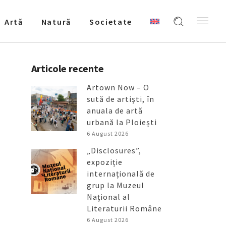
Artǎ
Natură
Societate
Articole recente
Artown Now – O
sută de artiști, în
anuala de artă
urbană la Ploiești
6 August 2026
„Disclosures”,
expoziție
internațională de
grup la Muzeul
Național al
Literaturii Române
6 August 2026