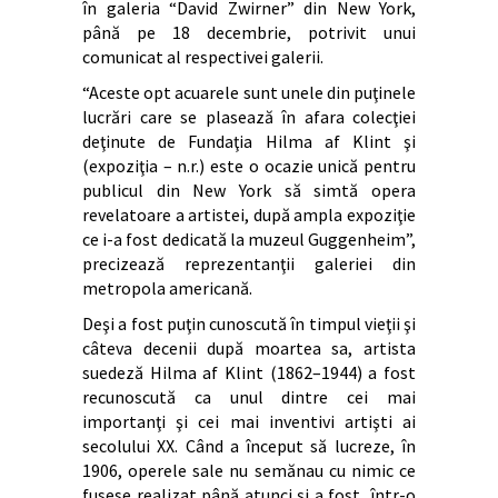
în galeria “David Zwirner” din New York,
până pe 18 decembrie, potrivit unui
comunicat al respectivei galerii.
“Aceste opt acuarele sunt unele din puţinele
lucrări care se plasează în afara colecţiei
deţinute de Fundaţia Hilma af Klint şi
(expoziţia – n.r.) este o ocazie unică pentru
publicul din New York să simtă opera
revelatoare a artistei, după ampla expoziţie
ce i-a fost dedicată la muzeul Guggenheim”,
precizează reprezentanţii galeriei din
metropola americană.
Deşi a fost puţin cunoscută în timpul vieţii şi
câteva decenii după moartea sa, artista
suedeză Hilma af Klint (1862–1944) a fost
recunoscută ca unul dintre cei mai
importanţi şi cei mai inventivi artişti ai
secolului XX. Când a început să lucreze, în
1906, operele sale nu semănau cu nimic ce
fusese realizat până atunci şi a fost, într-o