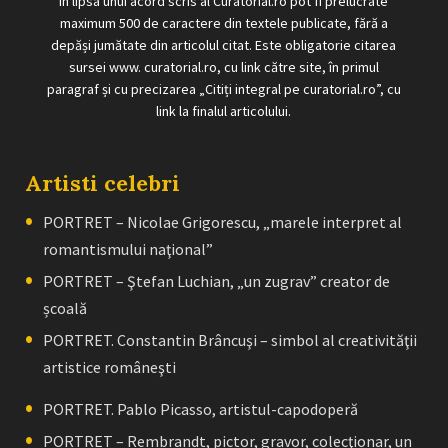
În lipsa unui acord scris al Curatorial.ro pot fi prelucrate
maximum 500 de caractere din textele publicate, fără a
depăși jumătate din articolul citat. Este obligatorie citarea
sursei www. curatorial.ro, cu link către site, în primul
paragraf și cu precizarea „Citiți integral pe curatorial.ro”, cu
link la finalul articolului.
Artisti celebri
PORTRET – Nicolae Grigorescu, „marele interpret al
romantismului naţional”
PORTRET – Ştefan Luchian, „un zugrav” creator de
școală
PORTRET. Constantin Brâncuşi – simbol al creativităţii
artistice româneşti
PORTRET. Pablo Picasso, artistul-capodoperă
PORTRET – Rembrandt, pictor, gravor, colecţionar, un