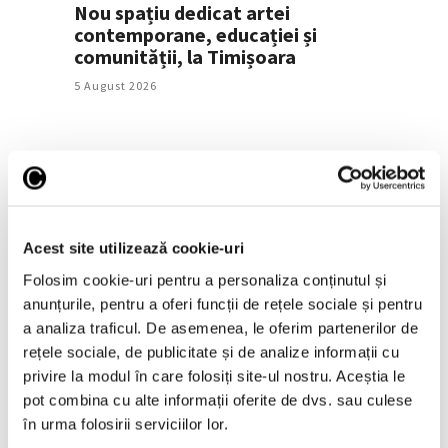
Nou spațiu dedicat artei
contemporane, educației și
comunității, la Timișoara
5 August 2026
Acest site utilizează cookie-uri
Folosim cookie-uri pentru a personaliza conținutul și
anunțurile, pentru a oferi funcții de rețele sociale și pentru
a analiza traficul. De asemenea, le oferim partenerilor de
Jeff Koons, la Muzeul de Artă
Cicladică din Atena
rețele sociale, de publicitate și de analize informații cu
privire la modul în care folosiți site-ul nostru. Aceștia le
5 August 2026
pot combina cu alte informații oferite de dvs. sau culese
în urma folosirii serviciilor lor.