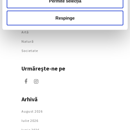
Permite selecția
Respinge
Categorii
Artǎ
Natură
Societate
Urmăreşte-ne pe
Arhivă
August 2026
Iulie 2026
Iunie 2026