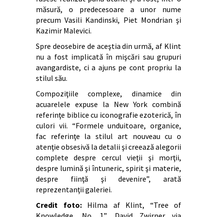
măsură, o predecesoare a unor nume
precum Vasili Kandinski, Piet Mondrian şi
Kazimir Malevici.
Spre deosebire de aceştia din urmă, af Klint
nu a fost implicată în mişcări sau grupuri
avangardiste, ci a ajuns pe cont propriu la
stilul său.
Compoziţiile complexe, dinamice din
acuarelele expuse la New York combină
referinţe biblice cu iconografie ezoterică, în
culori vii. “Formele unduitoare, organice,
fac referinţe la stilul art nouveau cu o
atenţie obsesivă la detalii şi creează alegorii
complete despre cercul vieţii şi morţii,
despre lumină şi întuneric, spirit şi materie,
despre fiinţă şi devenire”, arată
reprezentanţii galeriei.
Credit foto:
Hilma af Klint, “Tree of
Knowledge, No. 1”, David Zwirner via