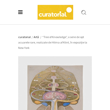
curatorial
/
Artǎ
/
“Tree of Knowledge”, o serie de opt
acuarele rare, realizate de Hilma af Klint, în expoziţie la
New York