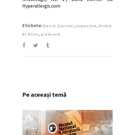
Hyperallergic.com
Etichete:
,
,
David Zwirner
expozitie
Hilma
,
Af Klint
premieră
Pe aceeași temă