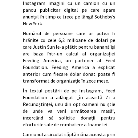
Instagram imagini cu un camion cu un
panou publicitar digital pe care apare
anunțul în timp ce trece pe lângă Sotheby’s
New York.
Numărul de persoane care ar putea fi
hrănite cu cele 6,2 milioane de dolari pe
care Justin Sun le-a plătit pentru banană își
are baza într-un calcul al organizației
Feeding America, un partener al Feed
Foundation. Feeding America a explicat
anterior cum fiecare dolar donat poate fi
transformat de organizație în zece mese.
În textul postării de pe Instagram, Feed
Foundation a adăugat „în această Zi a
Recunoștinței, unu din opt oameni nu știe
de unde va veni următoarea masă”,
încercând să solicite donații pentru
eforturile sale de combatere a foametei.
Camionul a circulat săptămâna aceasta prin