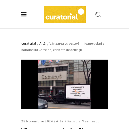
curatorial
/
Artǎ
/
Vânzarea cu peste 6 milioane dolari a
bananei lui Cattelan, criticată de activiști
28 Noiembrie 2024 /
Artǎ
Patricia Marinescu