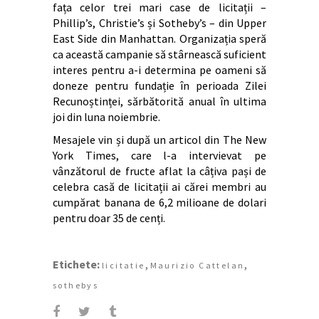
fața celor trei mari case de licitații –
Phillip’s, Christie’s și Sotheby’s – din Upper
East Side din Manhattan. Organizația speră
ca această campanie să stârnească suficient
interes pentru a-i determina pe oameni să
doneze pentru fundație în perioada Zilei
Recunoștinței, sărbătorită anual în ultima
joi din luna noiembrie.
Mesajele vin și după un articol din The New
York Times, care l-a intervievat pe
vânzătorul de fructe aflat la câțiva pași de
celebra casă de licitații ai cărei membri au
cumpărat banana de 6,2 milioane de dolari
pentru doar 35 de cenți.
Etichete:
,
,
licitatie
Maurizio Cattelan
sothebys