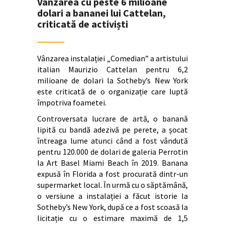
Vânzarea cu peste 6 milioane
dolari a bananei lui Cattelan,
criticată de activiști
Vânzarea instalației „Comedian” a artistului
italian Maurizio Cattelan pentru 6,2
milioane de dolari la Sotheby’s New York
este criticată de o organizație care luptă
împotriva foametei.
Controversata lucrare de artă, o banană
lipită cu bandă adezivă pe perete, a șocat
întreaga lume atunci când a fost vândută
pentru 120.000 de dolari de galeria Perrotin
la Art Basel Miami Beach în 2019. Banana
expusă în Florida a fost procurată dintr-un
supermarket local. În urmă cu o săptămână,
o versiune a instalației a făcut istorie la
Sotheby’s New York, după ce a fost scoasă la
licitație cu o estimare maximă de 1,5