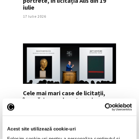
portrete, în licitația Alis din 19
iulie
17 Iulie 2026
Cele mai mari case de licitații,
încasări record pentru prima
jumătate a anului
16 Iulie 2026
Acest site utilizează cookie-uri
Folosim cookie-uri pentru a personaliza conținutul și