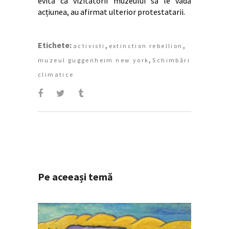
evita ca vizitatorii muzeului să le vadă
acțiunea, au afirmat ulterior protestatarii.
Etichete:
,
,
activisti
extinction rebellion
,
muzeul guggenheim new york
Schimbări
climatice
Pe aceeași temă