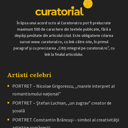
În lipsa unui acord scris al Curatorial.ro pot fi prelucrate
maximum 500 de caractere din textele publicate, fără a
depăși jumătate din articolul citat. Este obligatorie citarea
sursei www. curatorial.ro, cu link către site, în primul
paragraf și cu precizarea „Citiți integral pe curatorial.ro”, cu
link la finalul articolului.
Artisti celebri
PORTRET – Nicolae Grigorescu, „marele interpret al
romantismului naţional”
PORTRET – Ştefan Luchian, „un zugrav” creator de
școală
PORTRET. Constantin Brâncuşi – simbol al creativităţii
artistice româneşti