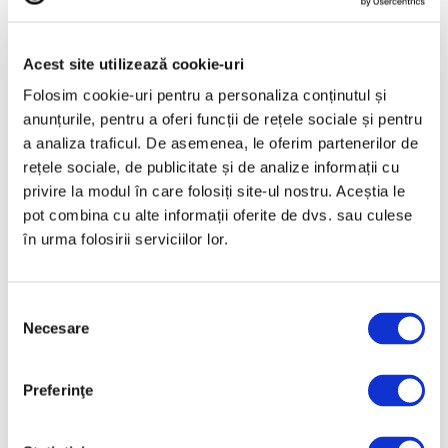
Antropocenul, respins ca nouă
unitate geologică de timp
Acest site utilizează cookie-uri
Folosim cookie-uri pentru a personaliza conținutul și
5 Aprilie 2024
anunțurile, pentru a oferi funcții de rețele sociale și pentru
a analiza traficul. De asemenea, le oferim partenerilor de
rețele sociale, de publicitate și de analize informații cu
privire la modul în care folosiți site-ul nostru. Aceștia le
pot combina cu alte informații oferite de dvs. sau culese
în urma folosirii serviciilor lor.
Selecția
Necesare
consimțământului
Statui din Glasgow ale reginei
Victoria și prințului Albert, ținta
Preferinţe
unor proteste față de costul de
trai