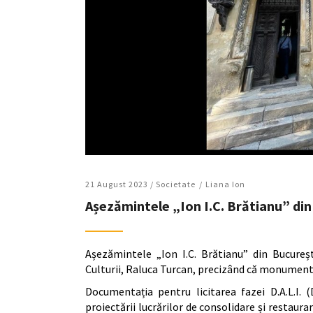
21 August 2023 /
Societate
Liana Ion
Așezămintele „Ion I.C. Brătianu” din 
Așezămintele „Ion I.C. Brătianu” din Bucureșt
Culturii, Raluca Turcan, precizând că monumentul
Documentația pentru licitarea fazei D.A.L.I. 
proiectării lucrărilor de consolidare și resta