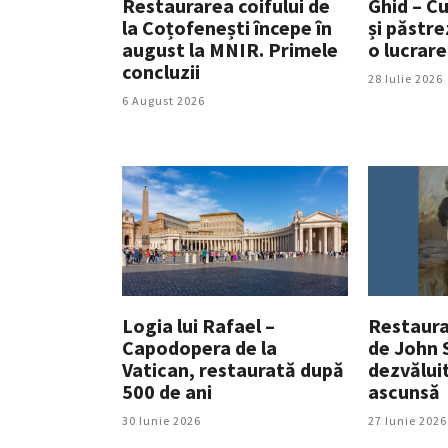
Restaurarea coifului de
Ghid – Cu
la Coțofenești începe în
și păstre
august la MNIR. Primele
o lucrare
concluzii
28 Iulie 2026
6 August 2026
Logia lui Rafael –
Restaura
Capodopera de la
de John 
Vatican, restaurată după
dezvălui
500 de ani
ascunsă
30 Iunie 2026
27 Iunie 2026