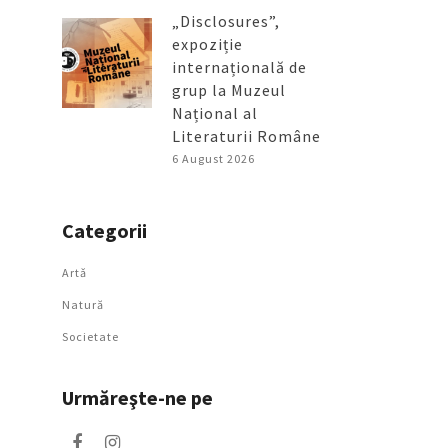
„Disclosures”,
expoziție
internațională de
grup la Muzeul
Național al
Literaturii Române
6 August 2026
Categorii
Artǎ
Natură
Societate
Urmăreşte-ne pe