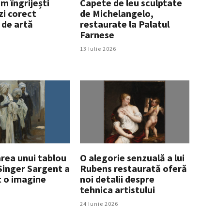
m îngrijești
Capete de leu sculptate
zi corect
de Michelangelo,
 de artă
restaurate la Palatul
Farnese
13 Iulie 2026
rea unui tablou
O alegorie senzuală a lui
Singer Sargent a
Rubens restaurată oferă
t o imagine
noi detalii despre
tehnica artistului
24 Iunie 2026