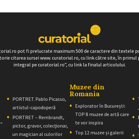
ratorial.ro pot fi prelucrate maximum 500 de caractere din textele p
torie citarea sursei www. curatorial.ro, cu link către site, în primul 
integral pe curatorial.ro”, cu link la finalul articolului.
Muzee din
Romania
PORTRET. Pablo Picasso,
Explorator în București:
artistul-capodoperă
TOP 8 muzee de artă care
PORTRET – Rembrandt,
te vor inspira
l”
pictor, gravor, colecţionar,
Top 12 muzee și galerii
un magician al culorilor