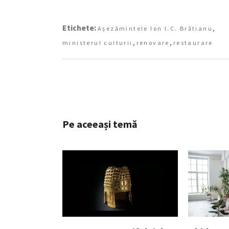
Etichete:
,
Așezămintele Ion I.C. Brătianu
,
,
ministerul culturii
renovare
restaurare
Pe aceeași temă