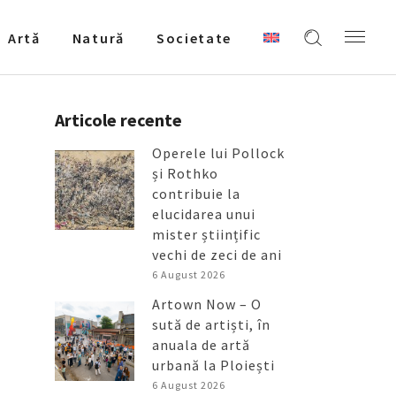
Artǎ
Natură
Societate
Articole recente
Operele lui Pollock
și Rothko
contribuie la
elucidarea unui
mister științific
vechi de zeci de ani
6 August 2026
Artown Now – O
sută de artiști, în
anuala de artă
urbană la Ploiești
6 August 2026