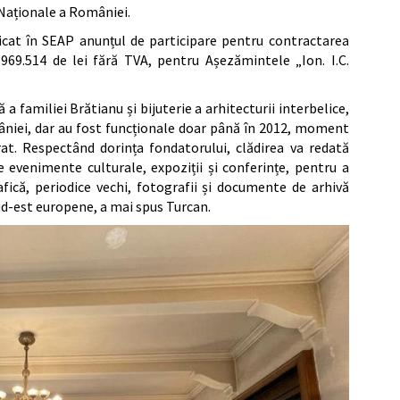
i Naționale a României.
cat în SEAP anunțul de participare pentru contractarea
a 969.514 de lei fără TVA, pentru Așezămintele „Ion. I.C.
a familiei Brătianu și bijuterie a arhitecturii interbelice,
mâniei, dar au fost funcționale doar până în 2012, moment
rat. Respectând dorința fondatorului, clădirea va redată
e evenimente culturale, expoziții și conferințe, pentru a
rafică, periodice vechi, fotografii și documente de arhivă
sud-est europene, a mai spus Turcan.