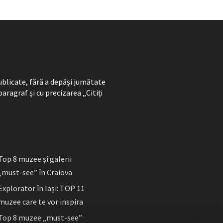
ublicate, fără a depăși jumătate
paragraf și cu precizarea „Citiți
Top 8 muzee și galerii
„must-see” în Craiova
Explorator în Iași: TOP 11
muzee care te vor inspira
Top 8 muzee „must-see”