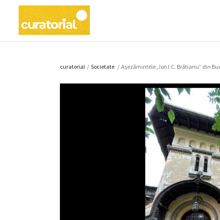
curatorial
/
Societate
/
Așezămintele „Ion I.C. Brătianu” din Bucu