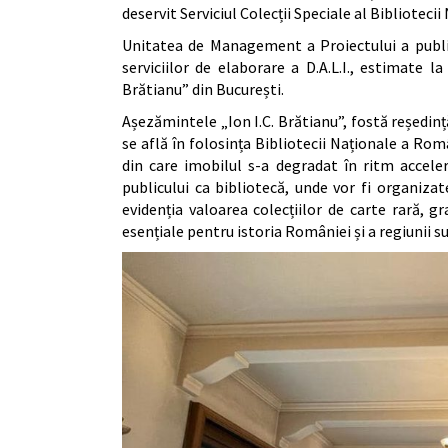
deservit Serviciul Colecții Speciale al Biblioteci
Unitatea de Management a Proiectului a publi
serviciilor de elaborare a D.A.L.I., estimate l
Brătianu” din București.
Așezămintele „Ion I.C. Brătianu”, fostă reședință 
se află în folosința Bibliotecii Naționale a Ro
din care imobilul s-a degradat în ritm accele
publicului ca bibliotecă, unde vor fi organizat
evidenția valoarea colecțiilor de carte rară, g
esențiale pentru istoria României și a regiunii 