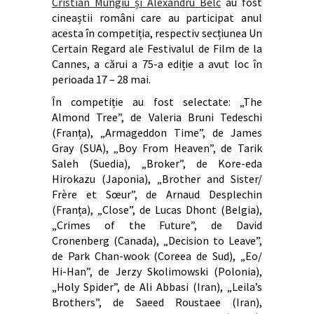
Cristian Mungiu și Alexandru Belc
au fost
cineaștii români care au participat anul
acesta în competiția, respectiv secțiunea Un
Certain Regard ale Festivalul de Film de la
Cannes, a cărui a 75-a ediție a avut loc în
perioada 17 – 28 mai.
În competiție au fost selectate: „The
Almond Tree”, de Valeria Bruni Tedeschi
(Franța), „Armageddon Time”, de James
Gray (SUA), „Boy From Heaven”, de Tarik
Saleh (Suedia), „Broker”, de Kore-eda
Hirokazu (Japonia), „Brother and Sister/
Frère et Sœur”, de Arnaud Desplechin
(Franța), „Close”, de Lucas Dhont (Belgia),
„Crimes of the Future”, de David
Cronenberg (Canada), „Decision to Leave”,
de Park Chan-wook (Coreea de Sud), „Eo/
Hi-Han”, de Jerzy Skolimowski (Polonia),
„Holy Spider”, de Ali Abbasi (Iran), „Leila’s
Brothers”, de Saeed Roustaee (Iran),