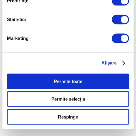
Preferinţe
avariată/ Universal, acuzat că nu
a plătit despăgubiri
Statistici
24 Iulie 2026
Marketing
Afişare
Permite toate
Festivalul de Film de la Veneția
2026 – Film românesc, în
Permite selecția
secțiunea Spotlight
23 Iulie 2026
Respinge