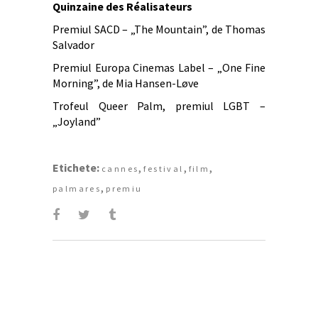
Quinzaine des Réalisateurs
Premiul SACD – „The Mountain”, de Thomas
Salvador
Premiul Europa Cinemas Label – „One Fine
Morning”, de Mia Hansen-Løve
Trofeul Queer Palm, premiul LGBT –
„Joyland”
Etichete:
,
,
,
cannes
festival
film
,
palmares
premiu