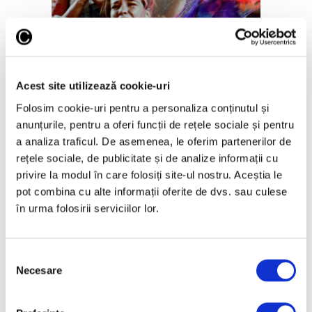
Prima retrospectivă completă în
America de Nord a operei
Acest site utilizează cookie-uri
cineastului român Andrei Ujică
Folosim cookie-uri pentru a personaliza conținutul și
5 August 2026
anunțurile, pentru a oferi funcții de rețele sociale și pentru
a analiza traficul. De asemenea, le oferim partenerilor de
rețele sociale, de publicitate și de analize informații cu
privire la modul în care folosiți site-ul nostru. Aceștia le
pot combina cu alte informații oferite de dvs. sau culese
în urma folosirii serviciilor lor.
Selecția
Necesare
consimțământului
Replică a unei corăbii vikinge
care apare în filmul „Odiseea”,