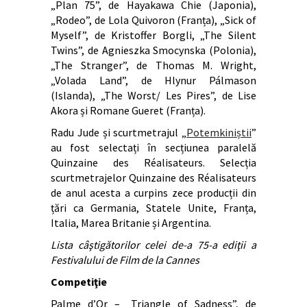
„Plan 75”, de Hayakawa Chie (Japonia),
„Rodeo”, de Lola Quivoron (Franța), „Sick of
Myself”, de Kristoffer Borgli, „The Silent
Twins”, de Agnieszka Smocynska (Polonia),
„The Stranger”, de Thomas M. Wright,
„Volada Land”, de Hlynur Pálmason
(Islanda), „The Worst/ Les Pires”, de Lise
Akora și Romane Gueret (Franța).
Radu Jude și scurtmetrajul „
Potemkiniștii
”
au fost selectați în secțiunea paralelă
Quinzaine des Réalisateurs. Selecția
scurtmetrajelor Quinzaine des Réalisateurs
de anul acesta a curpins zece producții din
țări ca Germania, Statele Unite, Franța,
Italia, Marea Britanie și Argentina.
Lista câştigătorilor celei de-a 75-a ediţii a
Festivalului de Film de la Cannes
Competiţie
Palme d’Or – „Triangle of Sadness”, de