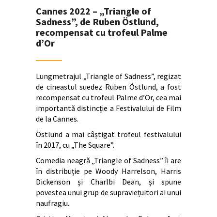
Cannes 2022 – „Triangle of
Sadness”, de Ruben Östlund,
recompensat cu trofeul Palme
d’Or
Lungmetrajul „Triangle of Sadness”, regizat
de cineastul suedez Ruben Östlund, a fost
recompensat cu trofeul Palme d’Or, cea mai
importantă distincție a Festivalului de Film
de la Cannes.
Östlund a mai câștigat trofeul festivalului
în 2017, cu „The Square”.
Comedia neagră „Triangle of Sadness” îi are
în distribuție pe Woody Harrelson, Harris
Dickenson și Charlbi Dean, și spune
povestea unui grup de supraviețuitori ai unui
naufragiu.