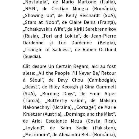
„Nostalgia”, de Mario Martone (Italia),
„RMN”, de Cristian Mungiu (România),
„Showing Up”, de Kelly Reichardt (SUA),
„Stars at Noon”, de Claire Denis (Franța),
„Tchaïkovski’s Wife”, de Kirill Serebrennikov
(Rusia), „Tori and Lokita”, de Jean-Pierre
Dardenne și Luc Dardenne (Belgia),
„Triangle of Sadness”, de Ruben Östlund
(Suedia).
Cât despre Un Certain Regard, aici au fost
alese: „All the People I’ll Never Be/ Retour
à Séoul”, de Davy Chou (Cambodgia),
„Beast”, de Riley Keough și Gina Gammell
(SUA), „Burning Days”, de Emin Alper
(Turcia), „Butterfly vision”, de Maksim
Nakonechnyi (Ucraina), „Corsage”, de Marie
Kruetzer (Austria), „Domingo and the Mist”,
de Ariel Escalante Meza (Costa Rica),
„Joyland”, de Saim Sadiq (Pakistan),
„Metronom”, de Alexandru Belc (România),