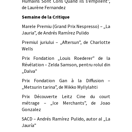
Humains Sont Cons Quand ils s’empilent”,
de Laurène Fernandez
Semaine de la Critique
Marele Premiu (Grand Prix Nespresso) – „La
Jauria”, de Andrés Ramírez Pulido
Premiul juriului – „Aftersun”, de Charlotte
Wells
Prix Fondation „Louis Roederer” de la
Révélation – Zelda Samson, pentru rolul din
„Dalva”
Prix Fondation Gan à la Diffusion –
„Metsurin tarina”, de Mikko Myllylahti
Prix Découverte Leitz Cine du court
métrage – „Ice Merchants”, de Joao
Gonzalez
SACD – Andrés Ramírez Pulido, autor al „La
Jauría”