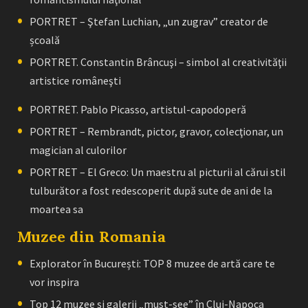
PORTRET – Ştefan Luchian, „un zugrav” creator de
școală
PORTRET. Constantin Brâncuşi – simbol al creativităţii
artistice româneşti
PORTRET. Pablo Picasso, artistul-capodoperă
PORTRET – Rembrandt, pictor, gravor, colecţionar, un
magician al culorilor
PORTRET – El Greco: Un maestru al picturii al cărui stil
tulburător a fost redescoperit după sute de ani de la
moartea sa
Muzee din Romania
Explorator în București: TOP 8 muzee de artă care te
vor inspira
Top 12 muzee și galerii „must-see” în Cluj-Napoca