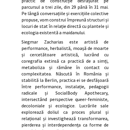
practic de construcție desfășurat pe
parcursul a trei zile, din 29 până în 31 mai.
Pe lângă conversațiile și exercițiile colective
propuse, vom construi împreună structuri și
locuri de stat în relație directă cu plantele și
ecologia existentă a maidanului.
Siegmar Zacharias este artistă de
performance, herbalistă, moașă de moarte
și cercetătoare artistică, lucrând cu
coregrafia extinsă ca practică de a simți,
metaboliza și rămâne în contact cu
complexitatea. Născută în România și
stabilită la Berlin, practica ei se desfășoară
între performance, instalație, pedagogii
radicale și SocialBody Apothecary,
intersectând perspective queer-feministe,
decoloniale și ecologice. Lucrările sale
explorează doliul ca proces plural și
relațional și investighează transformarea,
pierderea și interdependența ca forme de