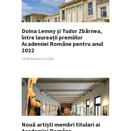
Doina Lemny și Tudor Zbârnea,
între laureații premiilor
Academiei Române pentru anul
2022
29 Noiembrie 2024
Nouă artiști membri titulari ai
Academiei Române