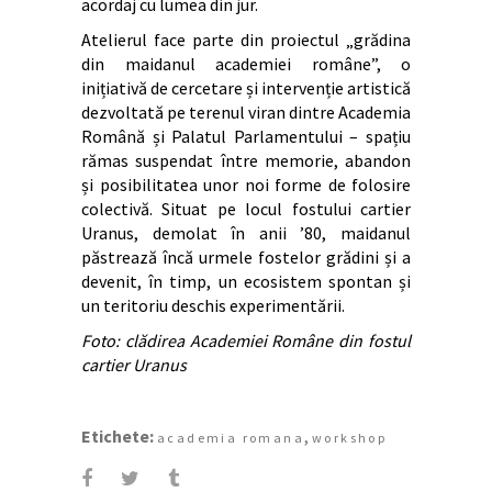
acordaj cu lumea din jur.
Atelierul face parte din proiectul „grădina
din maidanul academiei române”, o
inițiativă de cercetare și intervenție artistică
dezvoltată pe terenul viran dintre Academia
Română și Palatul Parlamentului – spațiu
rămas suspendat între memorie, abandon
și posibilitatea unor noi forme de folosire
colectivă. Situat pe locul fostului cartier
Uranus, demolat în anii ’80, maidanul
păstrează încă urmele fostelor grădini și a
devenit, în timp, un ecosistem spontan și
un teritoriu deschis experimentării.
Foto: clădirea Academiei Române din fostul
cartier Uranus
Etichete:
,
academia romana
workshop