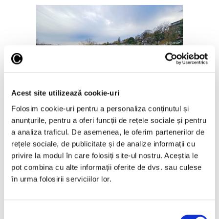
Renovarea primului muzeu literar
din țară, controversată.
Acest site utilizează cookie-uri
Academia Română cere revenirea
Folosim cookie-uri pentru a personaliza conținutul și
la „autentic”
anunțurile, pentru a oferi funcții de rețele sociale și pentru
23 Noiembrie 2023
a analiza traficul. De asemenea, le oferim partenerilor de
rețele sociale, de publicitate și de analize informații cu
privire la modul în care folosiți site-ul nostru. Aceștia le
pot combina cu alte informații oferite de dvs. sau culese
Articole recente
în urma folosirii serviciilor lor.
Reinterpretare
contemporană a operei
Selecția