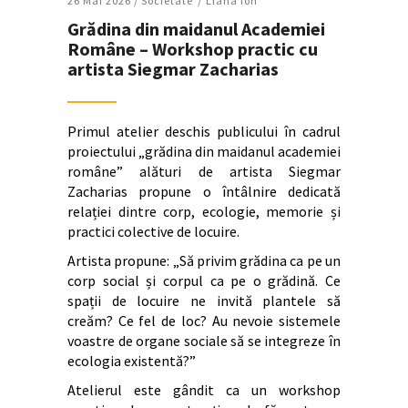
26 Mai 2026 /
Societate
Liana Ion
Grădina din maidanul Academiei
Române – Workshop practic cu
artista Siegmar Zacharias
Primul atelier deschis publicului în cadrul
proiectului „grădina din maidanul academiei
române” alături de artista Siegmar
Zacharias propune o întâlnire dedicată
relației dintre corp, ecologie, memorie și
practici colective de locuire.
Artista propune: „Să privim grădina ca pe un
corp social și corpul ca pe o grădină. Ce
spații de locuire ne invită plantele să
creăm? Ce fel de loc? Au nevoie sistemele
voastre de organe sociale să se integreze în
ecologia existentă?”
Atelierul este gândit ca un workshop