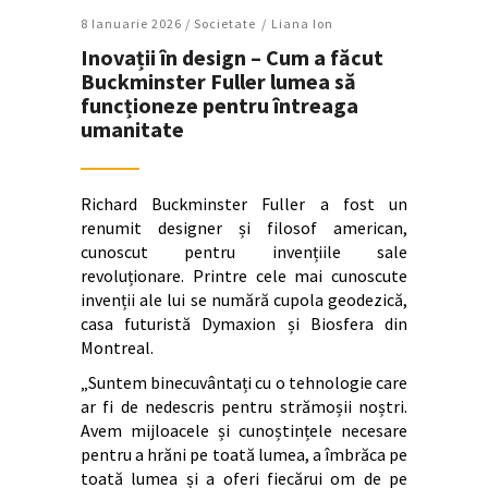
8 Ianuarie 2026 /
Societate
Liana Ion
Inovații în design – Cum a făcut
Buckminster Fuller lumea să
funcționeze pentru întreaga
umanitate
Richard Buckminster Fuller a fost un
renumit designer și filosof american,
cunoscut pentru invențiile sale
revoluționare. Printre cele mai cunoscute
invenții ale lui se numără cupola geodezică,
casa futuristă Dymaxion și Biosfera din
Montreal.
„Suntem binecuvântați cu o tehnologie care
ar fi de nedescris pentru strămoșii noștri.
Avem mijloacele și cunoștințele necesare
pentru a hrăni pe toată lumea, a îmbrăca pe
toată lumea și a oferi fiecărui om de pe