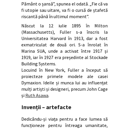
Pământ o șansă”, spunea el odată. „Fie că va
fi utopie sau uitare, va fi o cursă de ștafetă
riscantă până în ultimul moment”.
Născut la 12 iulie 1895 în Milton
(Massachusetts), Fuller s-a înscris la
Universitatea Harvard în 1913, dar a fost
exmatriculat de două ori. S-a înrolat în
Marina SUA, unde a activat între 1917 și
1919, iar în 1927 era președinte al Stockade
Building Systems.
Locuind în New York, Fuller a început să
proiecteze primele modele ale casei
Dymaxion. Ideile și munca lui au influențat
mulți artiști și designeri, precum John Cage
și
Ruth Asawa
.
Invenții – artefacte
Dedicându-și viața pentru a face lumea să
funcționeze pentru întreaga umanitate,