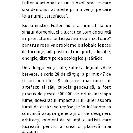
Fuller a acționat ca un filosof practic care
și-a demonstrat ideile prin invenții pe care
le-a numit „artefacte”.
Buckminster Fuller nu s-a limitat la un
singur domeniu, ci a lucrat ca „om de știință
în proiectarea anticipativă cuprinzătoare”
pentru a rezolva problemele globale legate
de locuințe, adăposturi, transport, educație,
energie, distrugerea ecologică și sărăcie.
De-a lungul vieții sale, Fuller a deținut 28 de
brevete, a scris 28 de cărți și a primit 47 de
titluri onorifice. Și, deși cel mai cunoscut
artefact al său, cupola geodezică, a fost
produs de peste 300.000 de ori în întreaga
lume, adevăratul impact al lui Fuller asupra
lumii de astăzi se regăsește în influența sa
continuă asupra generațiilor de designeri,
arhitecți, oameni de știință și artiști care
lucrează pentru a crea o planetă mai
durabilă.