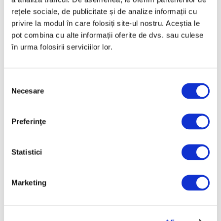
rețele sociale, de publicitate și de analize informații cu
privire la modul în care folosiți site-ul nostru. Aceștia le
pot combina cu alte informații oferite de dvs. sau culese
Palatul Creditului Funciar Rural
din București, redeschis după 17
în urma folosirii serviciilor lor.
ani / galerie foto
12 Iunie 2026
Selecția
Necesare
consimțământului
Preferinţe
Articole recente
Statistici
Reinterpretare
contemporană a operei
lui Brâncuși, în expoziție
Marketing
de artă urbană la
Belgrad
7 August 2026