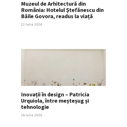
Muzeul de Arhitectură din
România: Hotelul Ștefănescu din
Băile Govora, readus la viață
22 Iulie 2026
Inovații în design – Patricia
Urquiola, între meșteșug și
tehnologie
16 Iulie 2026