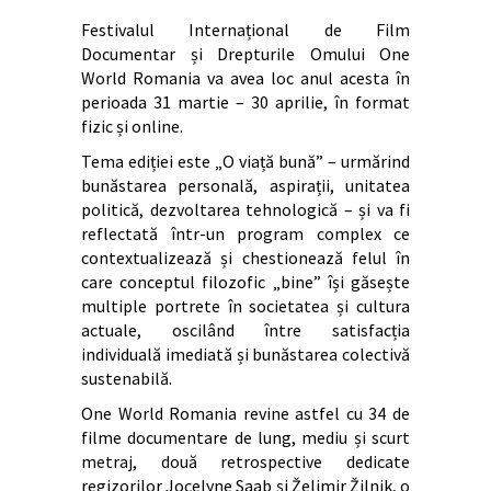
Festivalul Internațional de Film
Documentar și Drepturile Omului One
World Romania va avea loc anul acesta în
perioada 31 martie – 30 aprilie, în format
fizic și online.
Tema ediției este „O viață bună” – urmărind
bunăstarea personală, aspirații, unitatea
politică, dezvoltarea tehnologică – și va fi
reflectată într-un program complex ce
contextualizează și chestionează felul în
care conceptul filozofic „bine” își găsește
multiple portrete în societatea și cultura
actuale, oscilând între satisfacția
individuală imediată și bunăstarea colectivă
sustenabilă.
One World Romania revine astfel cu 34 de
filme documentare de lung, mediu și scurt
metraj, două retrospective dedicate
regizorilor Jocelyne Saab și Želimir Žilnik, o