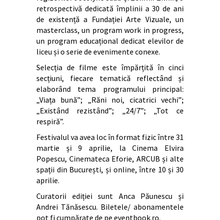
retrospectivă dedicată împlinii a 30 de ani
de existență a Fundației Arte Vizuale, un
masterclass, un program work in progress,
un program educațional dedicat elevilor de
liceu și o serie de evenimente conexe.
Selecția de filme este împărțită în cinci
secțiuni, fiecare tematică reflectând și
elaborând tema programului principal:
„Viața bună”; „Răni noi, cicatrici vechi”;
„Existând rezistând”; „24/7”; „Tot ce
respiră”.
Festivalul va avea loc în format fizic între 31
martie și 9 aprilie, la Cinema Elvira
Popescu, Cinemateca Eforie, ARCUB și alte
spații din București, și online, între 10 și 30
aprilie.
Curatorii ediției sunt Anca Păunescu și
Andrei Tănăsescu. Biletele/ abonamentele
pot fi cumpărate de pe eventbook.ro.