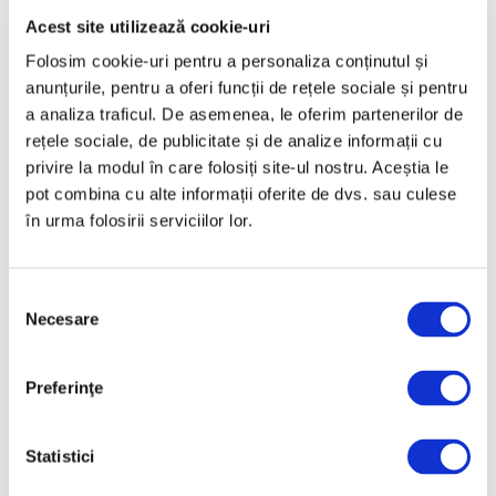
Acest site utilizează cookie-uri
Articole recente
Folosim cookie-uri pentru a personaliza conținutul și
anunțurile, pentru a oferi funcții de rețele sociale și pentru
Prima retrospectivă
a analiza traficul. De asemenea, le oferim partenerilor de
completă în America de
rețele sociale, de publicitate și de analize informații cu
Nord a operei
privire la modul în care folosiți site-ul nostru. Aceștia le
cineastului român
pot combina cu alte informații oferite de dvs. sau culese
Andrei Ujică
în urma folosirii serviciilor lor.
5 August 2026
Nou spațiu dedicat artei
contemporane,
Selecția
educației și comunității,
Necesare
consimțământului
la Timișoara
5 August 2026
Preferinţe
Jeff Koons, la Muzeul de
Artă Cicladică din Atena
Statistici
5 August 2026