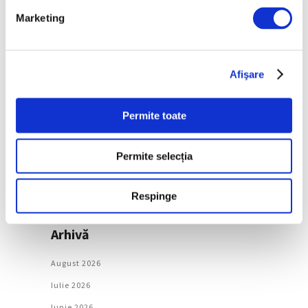
Marketing
Categorii
Afişare
Artǎ
Natură
Permite toate
Societate
Permite selecția
Urmăreşte-ne pe
Respinge
Arhivă
August 2026
Iulie 2026
Iunie 2026