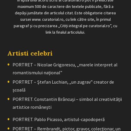
În lipsa unui acord scris al Curatorial.ro pot fi prelucrate
maximum 500 de caractere din textele publicate, fără a
depăși jumătate din articolul citat. Este obligatorie citarea
sursei www. curatorial.ro, cu link către site, în primul
paragraf și cu precizarea „Citiți integral pe curatorial.ro”, cu
link la finalul articolului.
Artisti celebri
PORTRET – Nicolae Grigorescu, „marele interpret al
romantismului naţional”
PORTRET – Ştefan Luchian, „un zugrav” creator de
școală
PORTRET. Constantin Brâncuşi – simbol al creativităţii
artistice româneşti
PORTRET. Pablo Picasso, artistul-capodoperă
PORTRET – Rembrandt, pictor, gravor, colecţionar, un