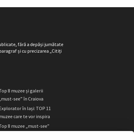
ublicate, fără a depăși jumătate
paragraf și cu precizarea „Citiți
Top 8 muzee și galerii
„must-see” în Craiova
Explorator în Iași: TOP 11
muzee care te vor inspira
Top 8 muzee „must-see”
în Sibiu