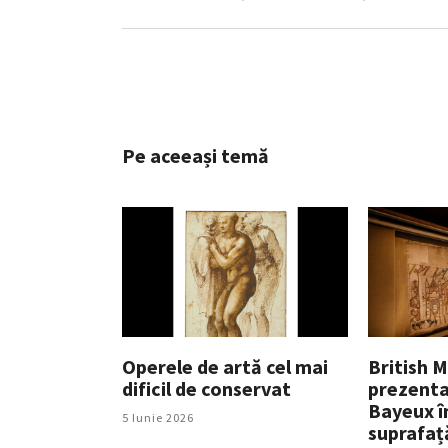
Pe aceeași temă
Operele de artă cel mai
British 
dificil de conservat
prezenta 
Bayeux î
5 Iunie 2026
suprafaț