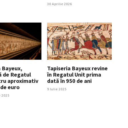
30 Aprilie 2026
a Bayeux,
Tapiseria Bayeux revine
ă de Regatul
în Regatul Unit prima
tru aproximativ
dată în 950 de ani
 de euro
9 Iulie 2025
 2025