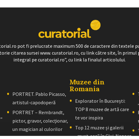
ratorial.ro pot fi prelucrate maximum 500 de caractere din textele p
torie citarea sursei www. curatorial.ro, cu link către site, în primul 
integral pe curatorial.ro”, cu link la finalul articolului.
Muzee din
Romania
PORTRET. Pablo Picasso,
Explorator în București:
artistul-capodoperă
TOP 8 muzee de artă care
PORTRET – Rembrandt,
te vor inspira
l”
pictor, gravor, colecţionar,
Top 12 muzee și galerii
un magician al culorilor
„must-see” în Cluj-Napoca
PORTRET – El Greco: Un