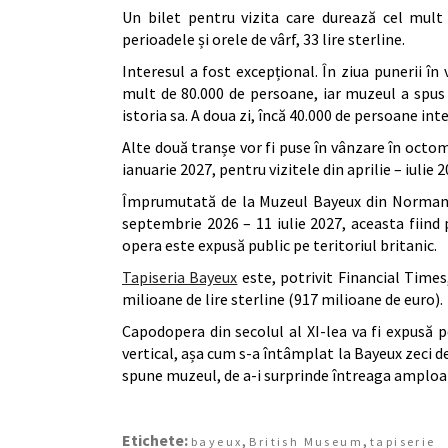
Un bilet pentru vizita care durează cel mult 
perioadele și orele de vârf, 33 lire sterline.
Interesul a fost excepțional. În ziua punerii î
mult de 80.000 de persoane, iar muzeul a spus 
istoria sa. A doua zi, încă 40.000 de persoane int
Alte două tranșe vor fi puse în vânzare în octomb
ianuarie 2027, pentru vizitele din aprilie – iulie 2
Împrumutată de la Muzeul Bayeux din Normandi
septembrie 2026 – 11 iulie 2027, aceasta fiind 
opera este expusă public pe teritoriul britanic.
Tapiseria Bayeux
este, potrivit Financial Times
milioane de lire sterline (917 milioane de euro).
Capodopera din secolul al XI-lea va fi expusă 
vertical, așa cum s-a întâmplat la Bayeux zeci d
spune muzeul, de a-i surprinde întreaga amploar
Etichete:
,
,
bayeux
British Museum
tapiserie