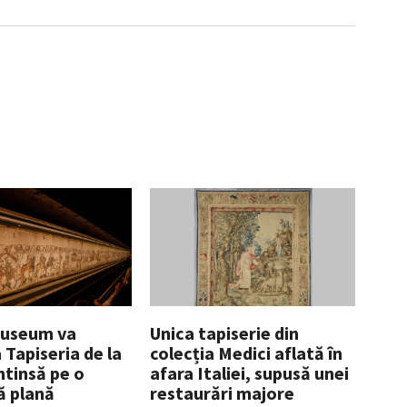
Museum va
Unica tapiserie din
Tapiseria de la
colecția Medici aflată în
ntinsă pe o
afara Italiei, supusă unei
ă plană
restaurări majore