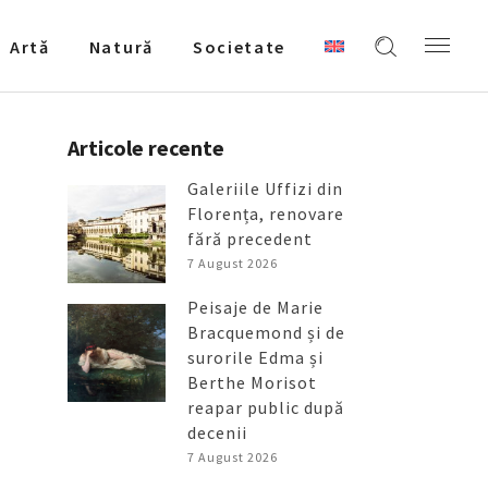
Artǎ
Natură
Societate
Articole recente
Galeriile Uffizi din
Florența, renovare
fără precedent
7 August 2026
Peisaje de Marie
Bracquemond și de
surorile Edma și
Berthe Morisot
reapar public după
decenii
7 August 2026