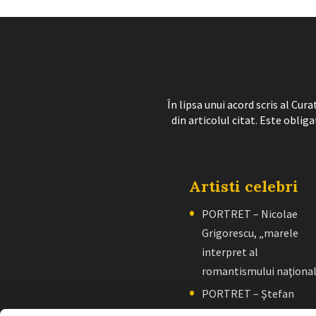
În lipsa unui acord scris al Cu
din articolul citat. Este obliga
Artisti celebri
PORTRET – Nicolae
Grigorescu, „marele
interpret al
romantismului naţiona
PORTRET – Ştefan
Luchian, „un zugrav”