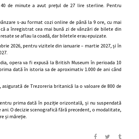
40 de minute a avut prețul de 27 lire sterline. Pentru
n vânzare s-au format cozi online de până la 9 ore, cu mai
că a înregistrat cea mai bună zi de vânzări de bilete din
eresate se aflau la coadă, dar biletele erau epuizate.
rie 2026, pentru vizitele din ianuarie – martie 2027, și în
027.
a, opera va fi expusă la British Museum în perioada 10
prima dată în istoria sa de aproximativ 1.000 de ani când
, asigurată de Trezoreria britanică la o valoare de 800 de
pentru prima dată în poziție orizontală, și nu suspendată
e ani. O decizie scenografică fără precedent, o modalitate,
e și măreție.