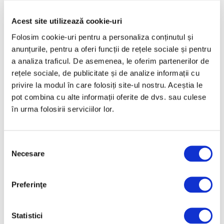
Mai 2025
Aprilie 2025
Acest site utilizează cookie-uri
Martie 2025
Folosim cookie-uri pentru a personaliza conținutul și
anunțurile, pentru a oferi funcții de rețele sociale și pentru
Februarie 2025
a analiza traficul. De asemenea, le oferim partenerilor de
Ianuarie 2025
rețele sociale, de publicitate și de analize informații cu
Decembrie 2024
privire la modul în care folosiți site-ul nostru. Aceștia le
pot combina cu alte informații oferite de dvs. sau culese
Noiembrie 2024
în urma folosirii serviciilor lor.
Octombrie 2024
Septembrie 2024
Selecția
August 2024
Necesare
consimțământului
Iulie 2024
Iunie 2024
Preferinţe
Mai 2024
Aprilie 2024
Statistici