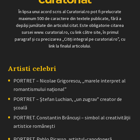
În lipsa unui acord scris al Curatorial.ro pot fi prelucrate
maximum 500 de caractere din textele publicate, fără a
depăși jumătate din articolul citat. Este obligatorie citarea
sursei www. curatorial.ro, cu link către site, în primul
paragraf și cu precizarea „Citiți integral pe curatorial.ro”, cu
link la finalul articolului.
Artisti celebri
PORTRET – Nicolae Grigorescu, „marele interpret al
romantismului naţional”
PORTRET – Ştefan Luchian, „un zugrav” creator de
școală
PORTRET. Constantin Brâncuşi – simbol al creativităţii
artistice româneşti
PORTRET. Pablo Picasso, artistul-capodoperă