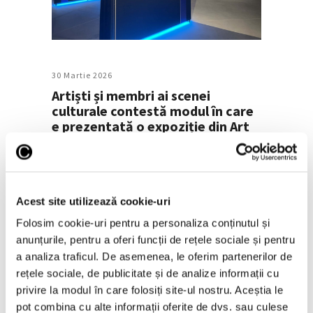
30 Martie 2026
Artiști și membri ai scenei
culturale contestă modul în care
e prezentată o expoziție din Art
Safari #18
Aproximativ 400 de artiști, curatori, scriitori
Acest site utilizează cookie-uri
și membri ai scenei culturale din România și
din străinătate au semnat o scrisoare
Folosim cookie-uri pentru a personaliza conținutul și
deschisă adresată conducerii Art Safari și
anunțurile, pentru a oferi funcții de rețele sociale și pentru
unor autorități române cerând clarificări
a analiza traficul. De asemenea, le oferim partenerilor de
legat de expoziția „Her Pain, Her Power:
rețele sociale, de publicitate și de analize informații cu
Voices of
privire la modul în care folosiți site-ul nostru. Aceștia le
pot combina cu alte informații oferite de dvs. sau culese
Continuă lectura >