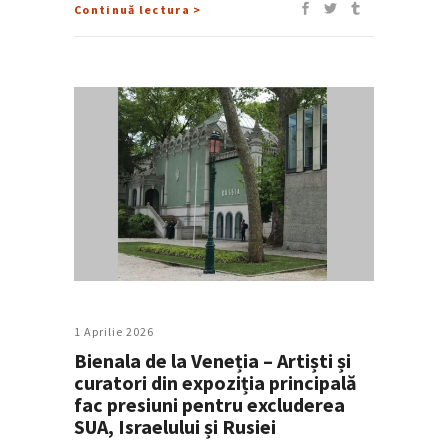
Continuă lectura >
1 Aprilie 2026
Bienala de la Veneția – Artiști și
curatori din expoziția principală
fac presiuni pentru excluderea
SUA, Israelului și Rusiei