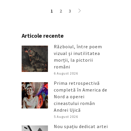
1
2
3
Articole recente
Războiul, între poem
vizual și inutilitatea
morții, la pictorii
români
6 August 2026
Prima retrospectivă
completă în America de
Nord a operei
cineastului român
Andrei Ujică
5 August 2026
Nou spațiu dedicat artei