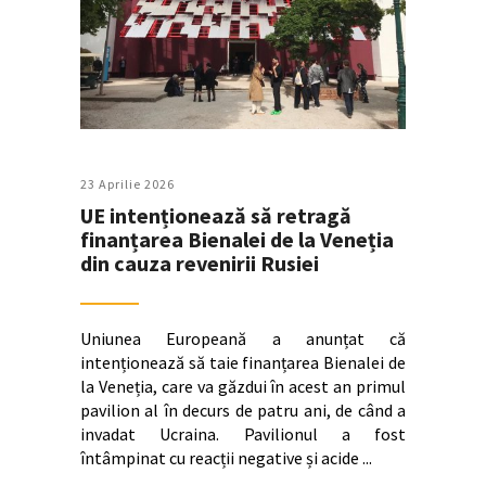
23 Aprilie 2026
UE intenționează să retragă
finanțarea Bienalei de la Veneția
din cauza revenirii Rusiei
Uniunea Europeană a anunțat că
intenționează să taie finanțarea Bienalei de
la Veneția, care va găzdui în acest an primul
pavilion al în decurs de patru ani, de când a
invadat Ucraina. Pavilionul a fost
întâmpinat cu reacții negative și acide