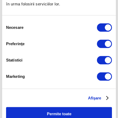
în urma folosirii serviciilor lor.
Selecția
Necesare
consimțământului
Preferinţe
Statistici
Marketing
18 Iulie 2025
Avangarda rusă falsificată.
Tablouri expuse la București,
Afişare
puse sub semnul întrebării
Permite toate