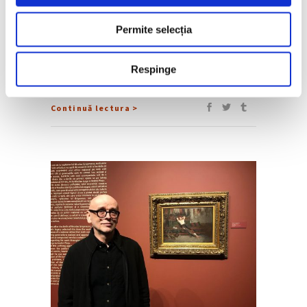
Termenul generic de „avangardă rusă” a
fost introdus la sfârșitul anilor 1960,
Permite selecția
începutul anilor 1970 și face referire la arta
modernistă care a fost realizată în Imperiul
Rus și Uniunea Sovietică între 1900 și
Respinge
mijlocul anilor 1930. Lucrările asociate cu
Continuă lectura >