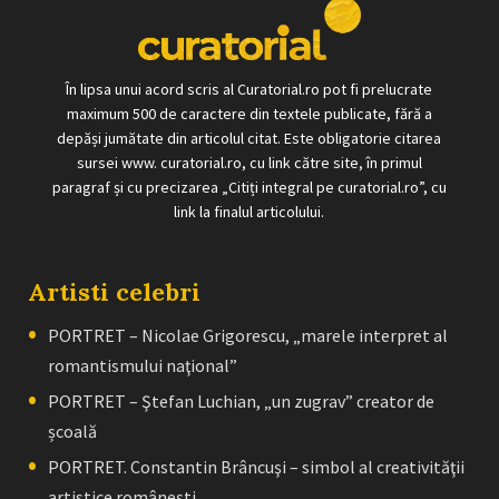
În lipsa unui acord scris al Curatorial.ro pot fi prelucrate
maximum 500 de caractere din textele publicate, fără a
depăși jumătate din articolul citat. Este obligatorie citarea
sursei www. curatorial.ro, cu link către site, în primul
paragraf și cu precizarea „Citiți integral pe curatorial.ro”, cu
link la finalul articolului.
Artisti celebri
PORTRET – Nicolae Grigorescu, „marele interpret al
romantismului naţional”
PORTRET – Ştefan Luchian, „un zugrav” creator de
școală
PORTRET. Constantin Brâncuşi – simbol al creativităţii
artistice româneşti