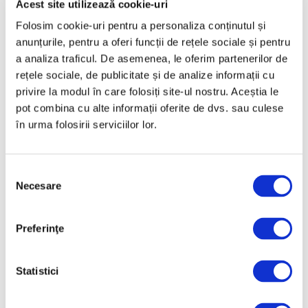
Acest site utilizează cookie-uri
Februarie 2025
Folosim cookie-uri pentru a personaliza conținutul și
Ianuarie 2025
anunțurile, pentru a oferi funcții de rețele sociale și pentru
a analiza traficul. De asemenea, le oferim partenerilor de
Decembrie 2024
rețele sociale, de publicitate și de analize informații cu
Noiembrie 2024
privire la modul în care folosiți site-ul nostru. Aceștia le
Octombrie 2024
pot combina cu alte informații oferite de dvs. sau culese
în urma folosirii serviciilor lor.
Septembrie 2024
August 2024
Selecția
Iulie 2024
Necesare
consimțământului
Iunie 2024
Mai 2024
Preferinţe
Aprilie 2024
Martie 2024
Statistici
Februarie 2024
Ianuarie 2024