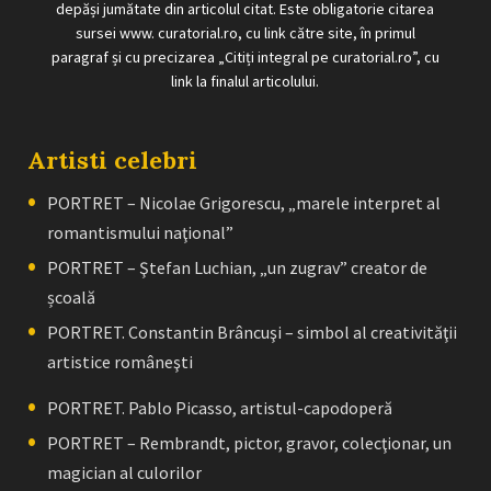
depăși jumătate din articolul citat. Este obligatorie citarea
sursei www. curatorial.ro, cu link către site, în primul
paragraf și cu precizarea „Citiți integral pe curatorial.ro”, cu
link la finalul articolului.
Artisti celebri
PORTRET – Nicolae Grigorescu, „marele interpret al
romantismului naţional”
PORTRET – Ştefan Luchian, „un zugrav” creator de
școală
PORTRET. Constantin Brâncuşi – simbol al creativităţii
artistice româneşti
PORTRET. Pablo Picasso, artistul-capodoperă
PORTRET – Rembrandt, pictor, gravor, colecţionar, un
magician al culorilor