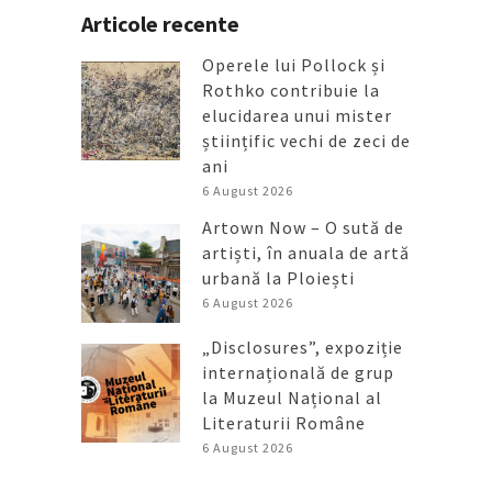
Articole recente
Operele lui Pollock și
Rothko contribuie la
elucidarea unui mister
științific vechi de zeci de
ani
6 August 2026
Artown Now – O sută de
artiști, în anuala de artă
urbană la Ploiești
6 August 2026
„Disclosures”, expoziție
internațională de grup
la Muzeul Național al
Literaturii Române
6 August 2026