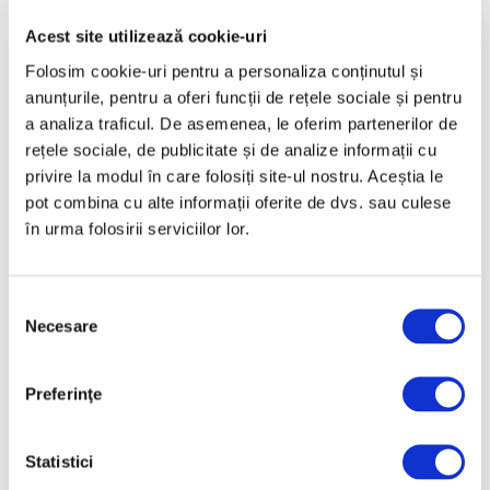
Aprilie 2025
Acest site utilizează cookie-uri
Martie 2025
Folosim cookie-uri pentru a personaliza conținutul și
Februarie 2025
anunțurile, pentru a oferi funcții de rețele sociale și pentru
a analiza traficul. De asemenea, le oferim partenerilor de
Ianuarie 2025
rețele sociale, de publicitate și de analize informații cu
Decembrie 2024
privire la modul în care folosiți site-ul nostru. Aceștia le
Noiembrie 2024
pot combina cu alte informații oferite de dvs. sau culese
în urma folosirii serviciilor lor.
Octombrie 2024
Septembrie 2024
August 2024
Selecția
Necesare
consimțământului
Iulie 2024
Iunie 2024
Preferinţe
Mai 2024
Aprilie 2024
Statistici
Martie 2024