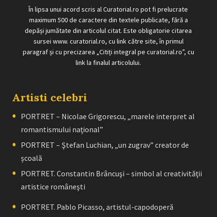
În lipsa unui acord scris al Curatorial.ro pot fi prelucrate
maximum 500 de caractere din textele publicate, fără a
depăși jumătate din articolul citat. Este obligatorie citarea
sursei www. curatorial.ro, cu link către site, în primul
paragraf și cu precizarea „Citiți integral pe curatorial.ro”, cu
link la finalul articolului.
Artisti celebri
PORTRET – Nicolae Grigorescu, „marele interpret al
romantismului naţional”
PORTRET – Ştefan Luchian, „un zugrav” creator de
școală
PORTRET. Constantin Brâncuşi – simbol al creativităţii
artistice româneşti
PORTRET. Pablo Picasso, artistul-capodoperă