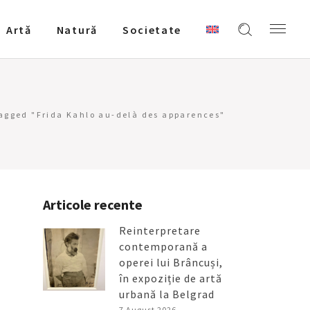
Artǎ
Natură
Societate
tagged "Frida Kahlo au-delà des apparences"
Articole recente
Reinterpretare
contemporană a
operei lui Brâncuși,
în expoziție de artă
urbană la Belgrad
7 August 2026