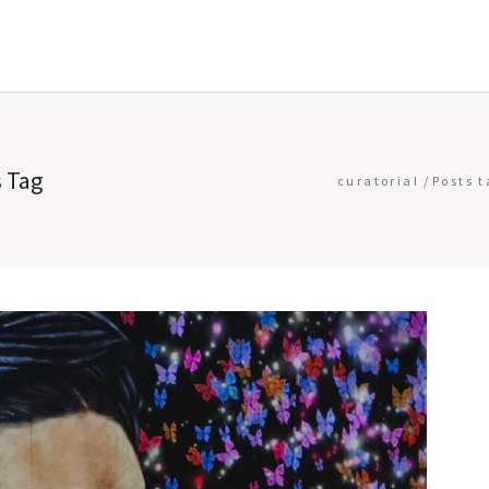
s Tag
curatorial
/
Posts 