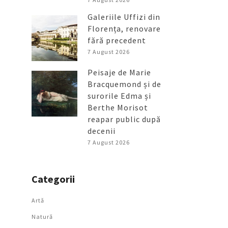
Galeriile Uffizi din
Florența, renovare
fără precedent
7 August 2026
Peisaje de Marie
Bracquemond și de
surorile Edma și
Berthe Morisot
reapar public după
decenii
7 August 2026
Categorii
Artǎ
Natură