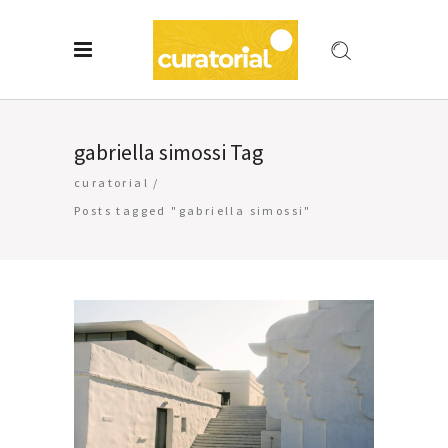
gabriella simossi Tag
curatorial
/
Posts tagged "gabriella simossi"