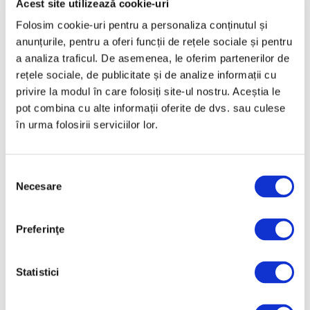
Acest site utilizează cookie-uri
Februarie 2025
Folosim cookie-uri pentru a personaliza conținutul și
Ianuarie 2025
anunțurile, pentru a oferi funcții de rețele sociale și pentru
a analiza traficul. De asemenea, le oferim partenerilor de
Decembrie 2024
rețele sociale, de publicitate și de analize informații cu
Noiembrie 2024
privire la modul în care folosiți site-ul nostru. Aceștia le
Octombrie 2024
pot combina cu alte informații oferite de dvs. sau culese
în urma folosirii serviciilor lor.
Septembrie 2024
August 2024
Selecția
Iulie 2024
Necesare
consimțământului
Iunie 2024
Mai 2024
Preferinţe
Aprilie 2024
Martie 2024
Statistici
Februarie 2024
Ianuarie 2024