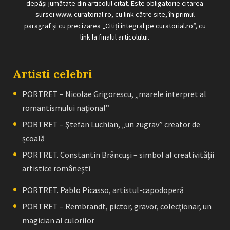
depăși jumătate din articolul citat. Este obligatorie citarea
sursei www. curatorial.ro, cu link către site, în primul
paragraf și cu precizarea „Citiți integral pe curatorial.ro”, cu
link la finalul articolului.
Artisti celebri
PORTRET – Nicolae Grigorescu, „marele interpret al
romantismului naţional”
PORTRET – Ştefan Luchian, „un zugrav” creator de
școală
PORTRET. Constantin Brâncuşi – simbol al creativităţii
artistice româneşti
PORTRET. Pablo Picasso, artistul-capodoperă
PORTRET – Rembrandt, pictor, gravor, colecţionar, un
magician al culorilor