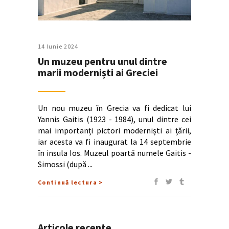
14 Iunie 2024
Un muzeu pentru unul dintre
marii moderniști ai Greciei
Un nou muzeu în Grecia va fi dedicat lui
Yannis Gaitis (1923 - 1984), unul dintre cei
mai importanți pictori moderniști ai țării,
iar acesta va fi inaugurat la 14 septembrie
în insula Ios. Muzeul poartă numele Gaitis -
Simossi (după
Continuă lectura >
Articole recente