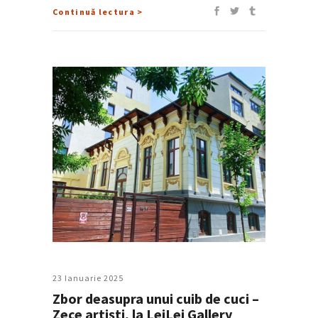
Continuă lectura >
23 Ianuarie 2025
Zbor deasupra unui cuib de cuci –
Zece artiști, la LeiLei Gallery