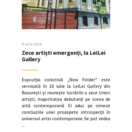
8 Iulie 2026
Zece artiști emergenți, la LeiLei
Gallery
Expoziția colectivă „New Folder” este
vernisată în 10 iulie la LeiLei Gallery din
București și reunește lucrările a zece tineri
artiști, majoritatea debutanți pe scena de
artă contemporană. Ei aduc pe simeze
concluziile unei proaspete introspecții în
universul artei contemporane. Se pot vedea