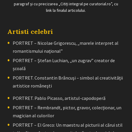
paragraf și cu precizarea „Citiți integral pe curatorial.ro”, cu
link la finalul articolului.
Artisti celebri
PORTRET – Nicolae Grigorescu, „marele interpret al
romantismului naţional”
PORTRET – Ştefan Luchian, „un zugrav” creator de
școală
PORTRET. Constantin Brâncuşi – simbol al creativităţii
artistice româneşti
PORTRET. Pablo Picasso, artistul-capodoperă
PORTRET – Rembrandt, pictor, gravor, colecţionar, un
magician al culorilor
PORTRET – El Greco: Un maestru al picturii al cărui stil