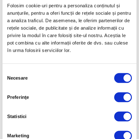
Folosim cookie-uri pentru a personaliza conținutul și
anunțurile, pentru a oferi funcții de rețele sociale și pentru
a analiza traficul. De asemenea, le oferim partenerilor de
rețele sociale, de publicitate și de analize informații cu
privire la modul în care folosiți site-ul nostru. Aceștia le
pot combina cu alte informații oferite de dvs. sau culese
în urma folosirii serviciilor lor.
Selecția
Necesare
consimțământului
12 Iunie 2024
Preferinţe
„A heap of broken images”,
conștiința secolului în estetica
vizuală
Statistici
Marketing
Artiștii Emma Bădulescu, Răzvan