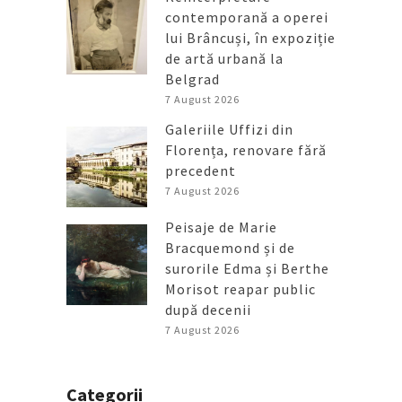
contemporană a operei
lui Brâncuși, în expoziție
de artă urbană la
Belgrad
7 August 2026
Galeriile Uffizi din
Florența, renovare fără
precedent
7 August 2026
Peisaje de Marie
Bracquemond și de
surorile Edma și Berthe
Morisot reapar public
după decenii
7 August 2026
Categorii