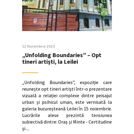
12 Noiembrie 2025
„Unfolding Boundaries” – Opt
tineri artiști, la Leilei
„Unfolding Boundaries”, expoziție care
reunește opt tineri artiști într-o prezentare
vizuală a relației complexe dintre peisajul
urban și psihicul uman, este vernisată la
galeria bucureșteană Leilei în 15 noiembrie.
Lucrările alese prezintă tensiunea
subiectivă dintre: Oraș și Minte - Certitudine
și