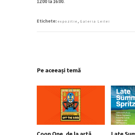
12:00 la 16:00.
Etichete:
,
expozitie
Galeria Leilei
Pe aceeași temă
Coon One, de la artă
Late Sum