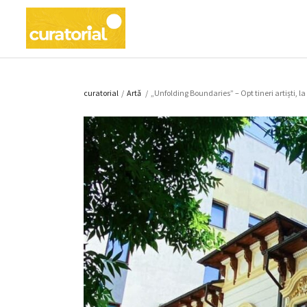
curatorial
/
Artǎ
/
„Unfolding Boundaries” – Opt tineri artiști, la 