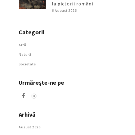
la pictorii români
6 August 2026
Categorii
Artǎ
Natură
Societate
Urmăreşte-ne pe
Arhivă
August 2026