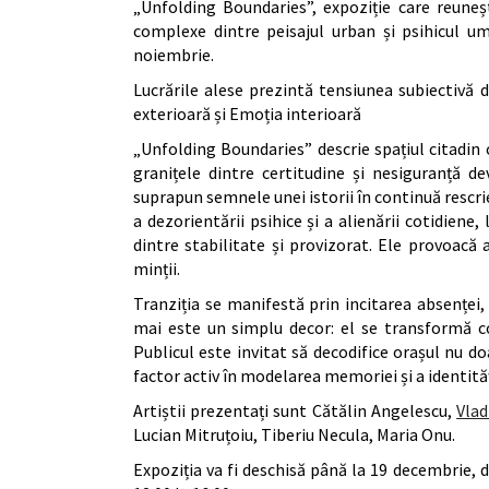
„Unfolding Boundaries”, expoziție care reuneșt
complexe dintre peisajul urban și psihicul um
noiembrie.
Lucrările alese prezintă tensiunea subiectivă d
exterioară și Emoția interioară
„Unfolding Boundaries” descrie spațiul citadin
granițele dintre certitudine și nesiguranță de
suprapun semnele unei istorii în continuă rescri
a dezorientării psihice și a alienării cotidiene,
dintre stabilitate și provizorat. Ele provoacă at
minții.
Tranziția se manifestă prin incitarea absenței, 
mai este un simplu decor: el se transformă co
Publicul este invitat să decodifice orașul nu doa
factor activ în modelarea memoriei și a identităț
Artiștii prezentați sunt Cătălin Angelescu,
Vla
Lucian Mitruțoiu, Tiberiu Necula, Maria Onu.
Expoziția va fi deschisă până la 19 decembrie, de