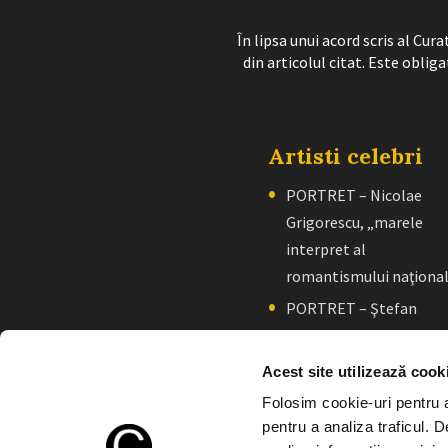
În lipsa unui acord scris al Cu
din articolul citat. Este obliga
Artisti celebri
PORTRET – Nicolae
Grigorescu, „marele
interpret al
romantismului naţiona
PORTRET – Ştefan
Luchian, „un zugrav”
creator de școală
Acest site utilizează cook
PORTRET. Constantin
Folosim cookie-uri pentru a 
Brâncuşi – simbol al
pentru a analiza traficul. 
creativităţii artistice