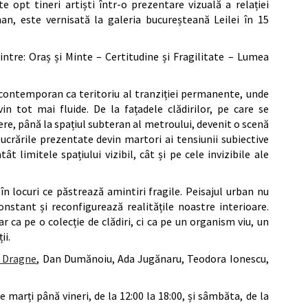
e opt tineri artiști într-o prezentare vizuală a relației
an, este vernisată la galeria bucureșteană Leilei în 15
intre: Oraș și Minte – Certitudine și Fragilitate – Lumea
 contemporan ca teritoriu al tranziției permanente, unde
vin tot mai fluide. De la fațadele clădirilor, pe care se
ere, până la spațiul subteran al metroului, devenit o scenă
 lucrările prezentate devin martori ai tensiunii subiective
ât limitele spațiului vizibil, cât și pe cele invizibile ale
în locuri ce păstrează amintiri fragile. Peisajul urban nu
nstant și reconfigurează realitățile noastre interioare.
r ca pe o colecție de clădiri, ci ca pe un organism viu, un
ii.
d Dragne
, Dan Dumănoiu, Ada Jugănaru, Teodora Ionescu,
 marți până vineri, de la 12:00 la 18:00, și sâmbăta, de la