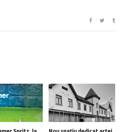
mer Spritz, la
Nou spațiu dedicat artei