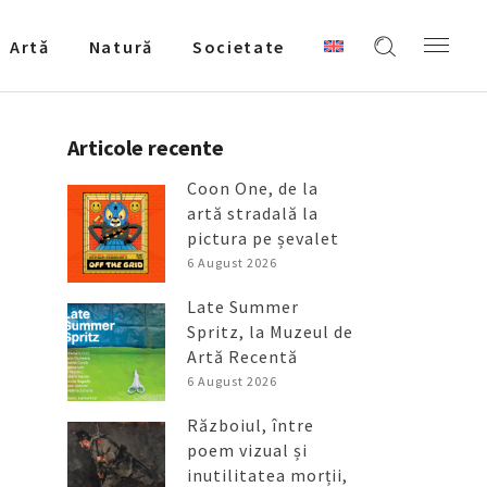
Artǎ
Natură
Societate
Articole recente
Coon One, de la
artă stradală la
pictura pe șevalet
6 August 2026
Late Summer
Spritz, la Muzeul de
Artă Recentă
6 August 2026
Războiul, între
poem vizual și
inutilitatea morții,