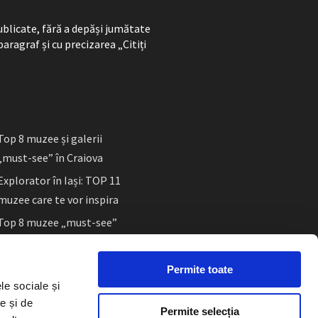
ublicate, fără a depăși jumătate
paragraf și cu precizarea „Citiți
Top 8 muzee și galerii
„must-see” în Craiova
Explorator în Iași: TOP 11
muzee care te vor inspira
Top 8 muzee „must-see”
în Sibiu
Permite toate
le sociale și
e și de
Permite selecția