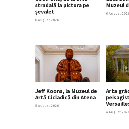
stradală la pictura pe
Muzeul d
șevalet
6 August 202
6 August 2026
Jeff Koons, la Muzeul de
Arta grăd
Artă Cicladică din Atena
peisagist
Versaille
5 August 2026
4 August 202