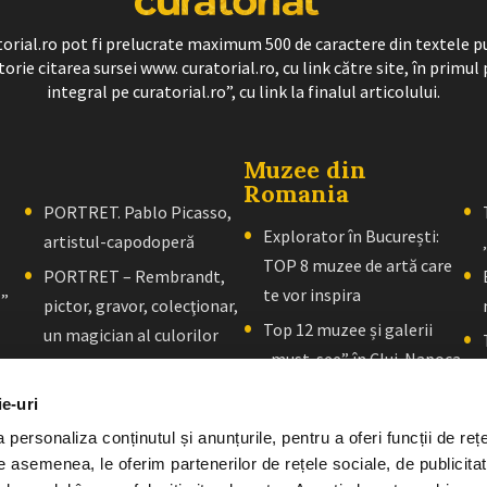
ratorial.ro pot fi prelucrate maximum 500 de caractere din textele p
torie citarea sursei www. curatorial.ro, cu link către site, în primul 
integral pe curatorial.ro”, cu link la finalul articolului.
Muzee din
Romania
PORTRET. Pablo Picasso,
Explorator în București:
artistul-capodoperă
TOP 8 muzee de artă care
PORTRET – Rembrandt,
te vor inspira
l”
pictor, gravor, colecţionar,
Top 12 muzee și galerii
un magician al culorilor
„must-see” în Cluj-Napoca
PORTRET – El Greco: Un
Explorator în Brașov: 10+
maestru al picturii al cărui
ie-uri
muzee care vă vor inspira
stil tulburător a fost
personaliza conținutul și anunțurile, pentru a oferi funcții de rețe
redescoperit după sute de
De asemenea, le oferim partenerilor de rețele sociale, de publicitat
ani de la moartea sa