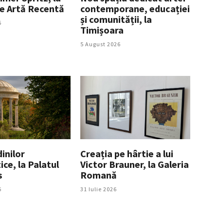
e Artă Recentă
contemporane, educației
și comunității, la
6
Timișoara
5 August 2026
inilor
Creația pe hârtie a lui
ice, la Palatul
Victor Brauner, la Galeria
s
Romană
6
31 Iulie 2026