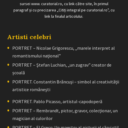
sursei www. curatorial.ro, cu link către site, în primul
paragraf și cu precizarea „Citiți integral pe curatorial.ro”, cu
link la finalul articolului.
Artisti celebri
PORTRET – Nicolae Grigorescu, „marele interpret al
romantismului naţional”
PORTRET – Ştefan Luchian, „un zugrav” creator de
școală
PORTRET. Constantin Brâncuşi – simbol al creativităţii
artistice româneşti
PORTRET. Pablo Picasso, artistul-capodoperă
PORTRET – Rembrandt, pictor, gravor, colecţionar, un
magician al culorilor
PORTRET – El Greco: Un maestru al picturii al cărui stil