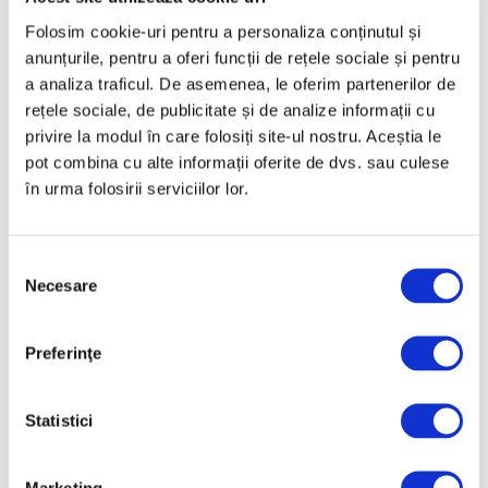
Februarie 2025
Folosim cookie-uri pentru a personaliza conținutul și
Ianuarie 2025
anunțurile, pentru a oferi funcții de rețele sociale și pentru
Decembrie 2024
a analiza traficul. De asemenea, le oferim partenerilor de
rețele sociale, de publicitate și de analize informații cu
Noiembrie 2024
privire la modul în care folosiți site-ul nostru. Aceștia le
Octombrie 2024
pot combina cu alte informații oferite de dvs. sau culese
Septembrie 2024
în urma folosirii serviciilor lor.
August 2024
Iulie 2024
Selecția
Necesare
consimțământului
Iunie 2024
Mai 2024
Preferinţe
Aprilie 2024
Martie 2024
Statistici
Februarie 2024
Ianuarie 2024
Marketing