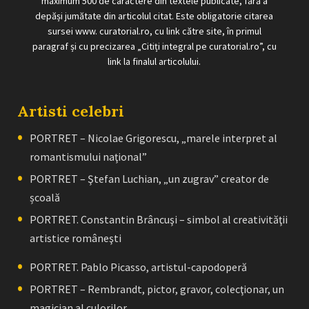
maximum 500 de caractere din textele publicate, fără a
depăși jumătate din articolul citat. Este obligatorie citarea
sursei www. curatorial.ro, cu link către site, în primul
paragraf și cu precizarea „Citiți integral pe curatorial.ro”, cu
link la finalul articolului.
Artisti celebri
PORTRET – Nicolae Grigorescu, „marele interpret al
romantismului naţional”
PORTRET – Ştefan Luchian, „un zugrav” creator de
școală
PORTRET. Constantin Brâncuşi – simbol al creativităţii
artistice româneşti
PORTRET. Pablo Picasso, artistul-capodoperă
PORTRET – Rembrandt, pictor, gravor, colecţionar, un
magician al culorilor