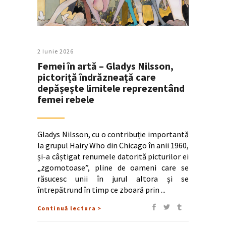
2 Iunie 2026
Femei în artă – Gladys Nilsson,
pictoriță îndrăzneață care
depășește limitele reprezentând
femei rebele
Gladys Nilsson, cu o contribuție importantă
la grupul Hairy Who din Chicago în anii 1960,
și-a câștigat renumele datorită picturilor ei
„zgomotoase”, pline de oameni care se
răsucesc unii în jurul altora și se
întrepătrund în timp ce zboară prin
Continuă lectura >