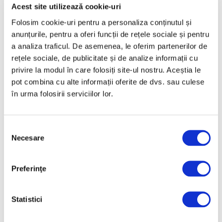
Martie 2025
Acest site utilizează cookie-uri
Februarie 2025
Folosim cookie-uri pentru a personaliza conținutul și
anunțurile, pentru a oferi funcții de rețele sociale și pentru
Ianuarie 2025
a analiza traficul. De asemenea, le oferim partenerilor de
Decembrie 2024
rețele sociale, de publicitate și de analize informații cu
Noiembrie 2024
privire la modul în care folosiți site-ul nostru. Aceștia le
pot combina cu alte informații oferite de dvs. sau culese
Octombrie 2024
în urma folosirii serviciilor lor.
Septembrie 2024
August 2024
Selecția
Iulie 2024
Necesare
consimțământului
Iunie 2024
Mai 2024
Preferinţe
Aprilie 2024
Martie 2024
Statistici
Februarie 2024