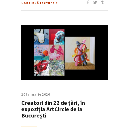
Continuă lectura >
20 Ianuarie 2026
Creatori din 22 de țări, în
expoziția ArtCircle de la
București