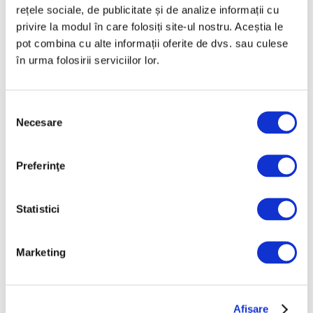
rețele sociale, de publicitate și de analize informații cu
vizuală și artistică a memoriei Revoluției din
privire la modul în care folosiți site-ul nostru. Aceștia le
1989,
pot combina cu alte informații oferite de dvs. sau culese
Continuă lectura >
în urma folosirii serviciilor lor.
Selecția
Necesare
consimțământului
Preferinţe
Statistici
Marketing
4 Septembrie 2025
Afişare