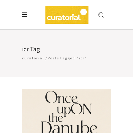
icr Tag
curatorial
/
Posts tagged "icr"