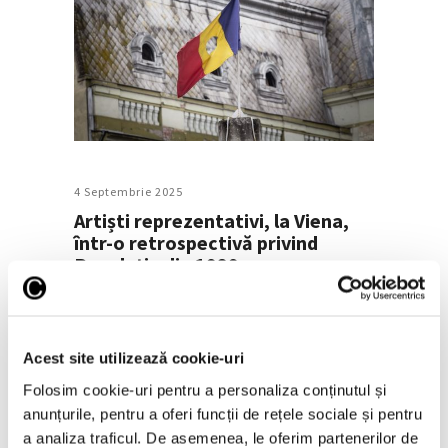
4 Septembrie 2025
Artiști reprezentativi, la Viena,
într-o retrospectivă privind
Revoluția din 1989
Expoziția retrospectivă „Imagine. Sunet.
’89” este vernisată în 10 septembrie la
Acest site utilizează cookie-uri
Institutul Cultural Român din Viena, unde
Folosim cookie-uri pentru a personaliza conținutul și
poate fi vizitată până la finalul lunii.
anunțurile, pentru a oferi funcții de rețele sociale și pentru
Aceasta marchează extinderea
a analiza traficul. De asemenea, le oferim partenerilor de
internațională a unui proiect de recuperare