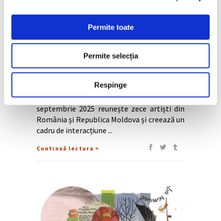
„Cultural Tailbones” – artiști din
România și Republica Moldova
Permite toate
expun în Serbia
Permite selecția
„Cultural Tailbones”, o expoziție colectivă
găzduită în spațiile Courtyard Gallery și
Respinge
Contemporary Culture and Arts Center
Subotica din Serbia în perioada 5 - 29
septembrie 2025 reunește zece artiști din
România și Republica Moldova și creează un
cadru de interacțiune
Continuă lectura >