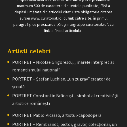
maximum 500 de caractere din textele publicate, fără a
depăși jumătate din articolul citat. Este obligatorie citarea
sursei www. curatorial.ro, cu link către site, în primul
paragraf și cu precizarea „Citiți integral pe curatorial.ro”, cu
link la finalul articolului.
Artisti celebri
PORTRET – Nicolae Grigorescu, „marele interpret al
romantismului naţional”
PORTRET – Ştefan Luchian, „un zugrav” creator de
școală
PORTRET. Constantin Brâncuşi – simbol al creativităţii
artistice româneşti
PORTRET. Pablo Picasso, artistul-capodoperă
PORTRET – Rembrandt, pictor, gravor, colecţionar, un