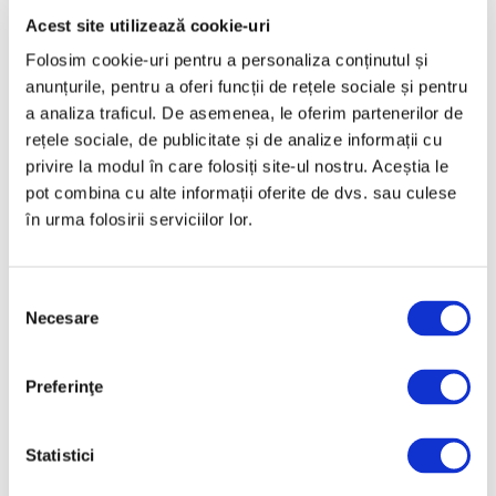
Acest site utilizează cookie-uri
Martie 2025
Folosim cookie-uri pentru a personaliza conținutul și
Februarie 2025
anunțurile, pentru a oferi funcții de rețele sociale și pentru
Ianuarie 2025
a analiza traficul. De asemenea, le oferim partenerilor de
Decembrie 2024
rețele sociale, de publicitate și de analize informații cu
privire la modul în care folosiți site-ul nostru. Aceștia le
Noiembrie 2024
pot combina cu alte informații oferite de dvs. sau culese
Octombrie 2024
în urma folosirii serviciilor lor.
Septembrie 2024
August 2024
Selecția
Iulie 2024
Necesare
consimțământului
Iunie 2024
Mai 2024
Preferinţe
Aprilie 2024
Statistici
Martie 2024
Februarie 2024