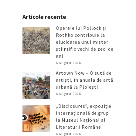
Articole recente
Operele lui Pollock și
Rothko contribuie la
elucidarea unui mister
științific vechi de zeci de
ani
6 August 2026
Artown Now – O sută de
artiști, în anuala de artă
urbană la Ploiești
6 August 2026
„Disclosures”, expoziție
internațională de grup
la Muzeul Național al
Literaturii Române
6 August 2026