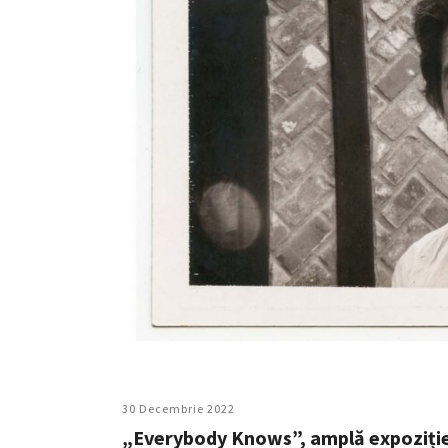
30 Decembrie 2022
„Everybody Knows”, amplă expoziți