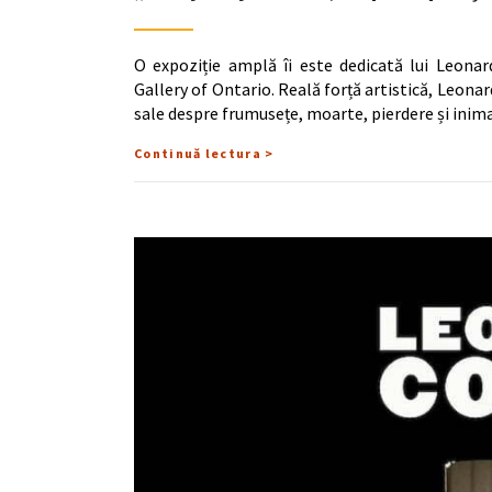
O expoziție amplă îi este dedicată lui Leonar
Gallery of Ontario. Reală forță artistică, Leon
sale despre frumusețe, moarte, pierdere și in
Continuă lectura >