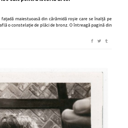
 fațadă maiestuoasă din cărămidă roșie care se înalță pe
află o constelație de plăci de bronz. O întreagă pagină din