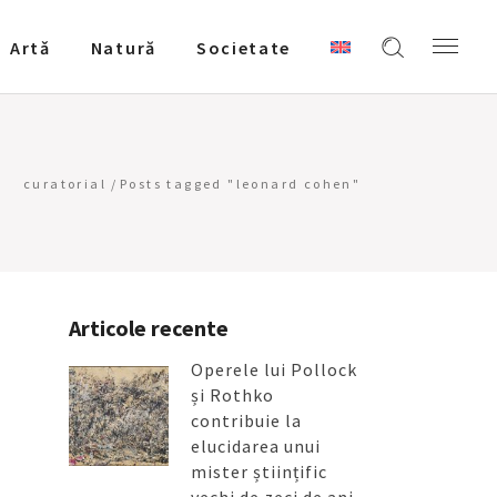
Artǎ
Natură
Societate
curatorial
/
Posts tagged "leonard cohen"
Articole recente
Operele lui Pollock
și Rothko
contribuie la
elucidarea unui
mister științific