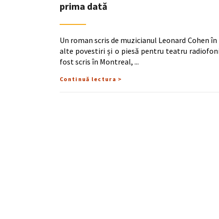
prima dată
Un roman scris de muzicianul Leonard Cohen în 1
alte povestiri și o piesă pentru teatru radiofoni
fost scris în Montreal,
Continuă lectura >