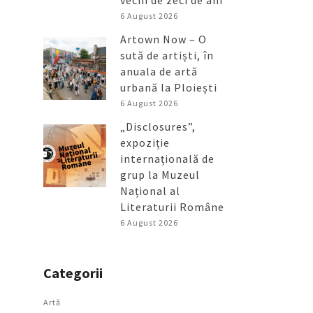
vechi de zeci de ani
6 August 2026
Artown Now – O
sută de artiști, în
anuala de artă
urbană la Ploiești
6 August 2026
„Disclosures”,
expoziție
internațională de
grup la Muzeul
Național al
Literaturii Române
6 August 2026
Categorii
Artǎ