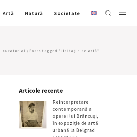
Artǎ
Natură
Societate
curatorial
/
Posts tagged "licitaţie de artă"
Articole recente
Reinterpretare
contemporană a
operei lui Brâncuși,
în expoziție de artă
urbană la Belgrad
7 August 2026