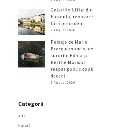
Galeriile Uffizi din
Florența, renovare
fără precedent
7 August 2026
Peisaje de Marie
Bracquemond și de
surorile Edma și
Berthe Morisot
reapar public după
decenii
7 August 2026
Categorii
Artǎ
Natură