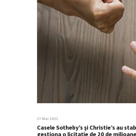
27 Mai 2022
Casele Sotheby’s şi Christie’s au stab
gestiona o licitaţie de 20 de milioane