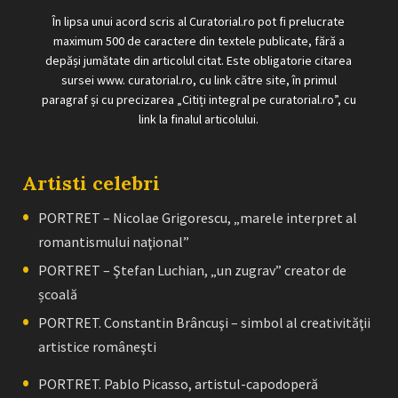
În lipsa unui acord scris al Curatorial.ro pot fi prelucrate
maximum 500 de caractere din textele publicate, fără a
depăși jumătate din articolul citat. Este obligatorie citarea
sursei www. curatorial.ro, cu link către site, în primul
paragraf și cu precizarea „Citiți integral pe curatorial.ro”, cu
link la finalul articolului.
Artisti celebri
PORTRET – Nicolae Grigorescu, „marele interpret al
romantismului naţional”
PORTRET – Ştefan Luchian, „un zugrav” creator de
școală
PORTRET. Constantin Brâncuşi – simbol al creativităţii
artistice româneşti
PORTRET. Pablo Picasso, artistul-capodoperă