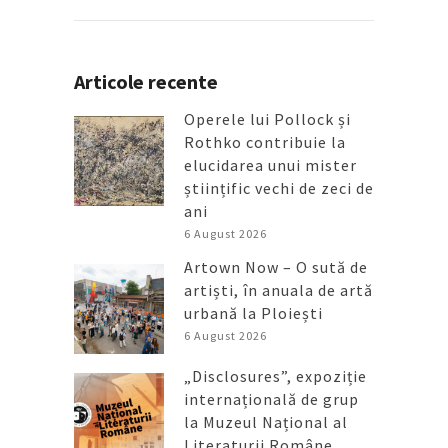
Articole recente
Operele lui Pollock și
Rothko contribuie la
elucidarea unui mister
științific vechi de zeci de
ani
6 August 2026
Artown Now – O sută de
artiști, în anuala de artă
urbană la Ploiești
6 August 2026
„Disclosures”, expoziție
internațională de grup
la Muzeul Național al
Literaturii Române