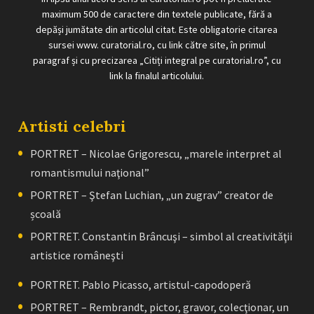
maximum 500 de caractere din textele publicate, fără a
depăși jumătate din articolul citat. Este obligatorie citarea
sursei www. curatorial.ro, cu link către site, în primul
paragraf și cu precizarea „Citiți integral pe curatorial.ro”, cu
link la finalul articolului.
Artisti celebri
PORTRET – Nicolae Grigorescu, „marele interpret al
romantismului naţional”
PORTRET – Ştefan Luchian, „un zugrav” creator de
școală
PORTRET. Constantin Brâncuşi – simbol al creativităţii
artistice româneşti
PORTRET. Pablo Picasso, artistul-capodoperă
PORTRET – Rembrandt, pictor, gravor, colecţionar, un