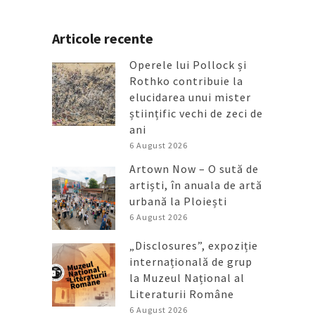
Articole recente
Operele lui Pollock și
Rothko contribuie la
elucidarea unui mister
științific vechi de zeci de
ani
6 August 2026
Artown Now – O sută de
artiști, în anuala de artă
urbană la Ploiești
6 August 2026
„Disclosures”, expoziție
internațională de grup
la Muzeul Național al
Literaturii Române
6 August 2026