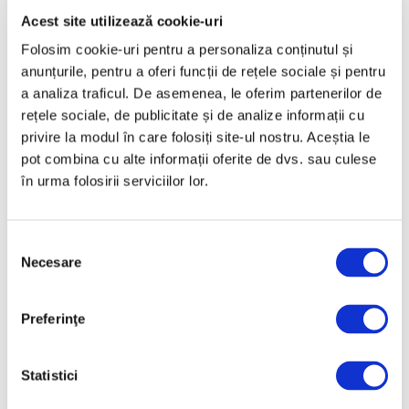
Acest site utilizează cookie-uri
Martie 2025
Folosim cookie-uri pentru a personaliza conținutul și
Februarie 2025
anunțurile, pentru a oferi funcții de rețele sociale și pentru
Ianuarie 2025
a analiza traficul. De asemenea, le oferim partenerilor de
Decembrie 2024
rețele sociale, de publicitate și de analize informații cu
privire la modul în care folosiți site-ul nostru. Aceștia le
Noiembrie 2024
pot combina cu alte informații oferite de dvs. sau culese
Octombrie 2024
în urma folosirii serviciilor lor.
Septembrie 2024
August 2024
Selecția
Iulie 2024
Necesare
consimțământului
Iunie 2024
Mai 2024
Preferinţe
Aprilie 2024
Statistici
Martie 2024
Februarie 2024