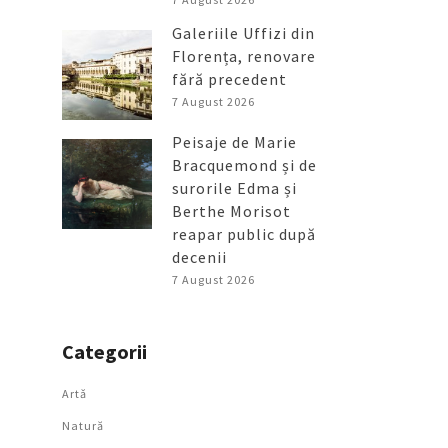
Galeriile Uffizi din
Florența, renovare
fără precedent
7 August 2026
Peisaje de Marie
Bracquemond și de
surorile Edma și
Berthe Morisot
reapar public după
decenii
7 August 2026
Categorii
Artǎ
Natură