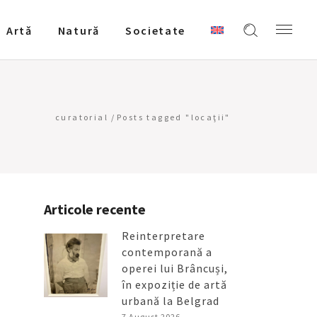
Artǎ
Natură
Societate
curatorial
/
Posts tagged "locaţii"
Articole recente
Reinterpretare
contemporană a
operei lui Brâncuși,
în expoziție de artă
urbană la Belgrad
7 August 2026