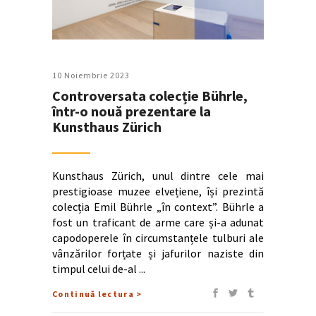
10 Noiembrie 2023
Controversata colecție Bührle,
într-o nouă prezentare la
Kunsthaus Zürich
Kunsthaus Zürich, unul dintre cele mai
prestigioase muzee elvețiene, își prezintă
colecția Emil Bührle „în context”. Bührle a
fost un traficant de arme care și-a adunat
capodoperele în circumstanțele tulburi ale
vânzărilor forțate și jafurilor naziste din
timpul celui de-al
Continuă lectura >