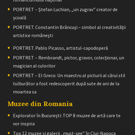
PORTRET – Ştefan Luchian, „un zugrav” creator de
școală
PORTRET. Constantin Brâncuşi – simbol al creativităţii
artistice româneşti
PORTRET. Pablo Picasso, artistul-capodoperă
PORTRET – Rembrandt, pictor, gravor, colecţionar, un
magician al culorilor
PORTRET – El Greco: Un maestru al picturii al cărui stil
tulburător a fost redescoperit după sute de ani de la
moartea sa
Muzee din Romania
Explorator în București: TOP 8 muzee de artă care te
vor inspira
Top 12 muzee și galerii „must-see” în Cluj-Napoca