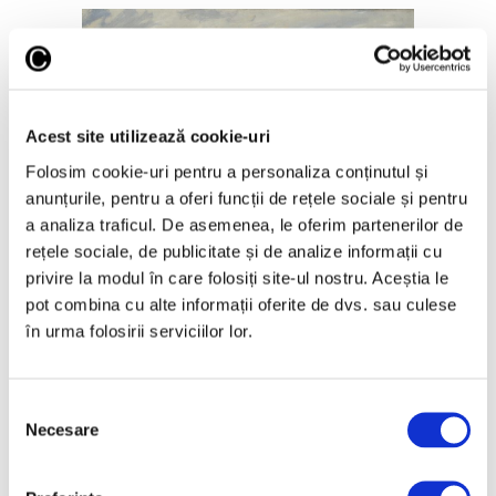
Acest site utilizează cookie-uri
Folosim cookie-uri pentru a personaliza conținutul și
anunțurile, pentru a oferi funcții de rețele sociale și pentru
a analiza traficul. De asemenea, le oferim partenerilor de
rețele sociale, de publicitate și de analize informații cu
privire la modul în care folosiți site-ul nostru. Aceștia le
pot combina cu alte informații oferite de dvs. sau culese
în urma folosirii serviciilor lor.
22 Iulie 2022
Scene pe plajă în operele marilor
pictori – FOTO
Selecția
Necesare
consimțământului
Picturile cu scene de plajă și litoral din
stațiuni precum Trouville au fost populare