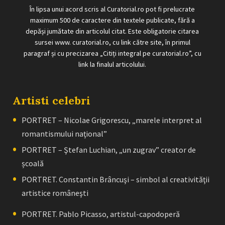
În lipsa unui acord scris al Curatorial.ro pot fi prelucrate
maximum 500 de caractere din textele publicate, fără a
depăși jumătate din articolul citat. Este obligatorie citarea
sursei www. curatorial.ro, cu link către site, în primul
paragraf și cu precizarea „Citiți integral pe curatorial.ro”, cu
link la finalul articolului.
Artisti celebri
PORTRET – Nicolae Grigorescu, „marele interpret al
romantismului naţional”
PORTRET – Ştefan Luchian, „un zugrav” creator de
școală
PORTRET. Constantin Brâncuşi – simbol al creativităţii
artistice româneşti
PORTRET. Pablo Picasso, artistul-capodoperă