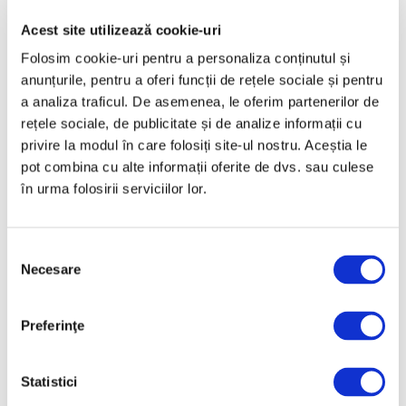
Aprilie 2025
Acest site utilizează cookie-uri
Martie 2025
Folosim cookie-uri pentru a personaliza conținutul și
Februarie 2025
anunțurile, pentru a oferi funcții de rețele sociale și pentru
a analiza traficul. De asemenea, le oferim partenerilor de
Ianuarie 2025
rețele sociale, de publicitate și de analize informații cu
Decembrie 2024
privire la modul în care folosiți site-ul nostru. Aceștia le
Noiembrie 2024
pot combina cu alte informații oferite de dvs. sau culese
în urma folosirii serviciilor lor.
Octombrie 2024
Septembrie 2024
August 2024
Selecția
Necesare
consimțământului
Iulie 2024
Iunie 2024
Preferinţe
Mai 2024
Aprilie 2024
Statistici
Martie 2024