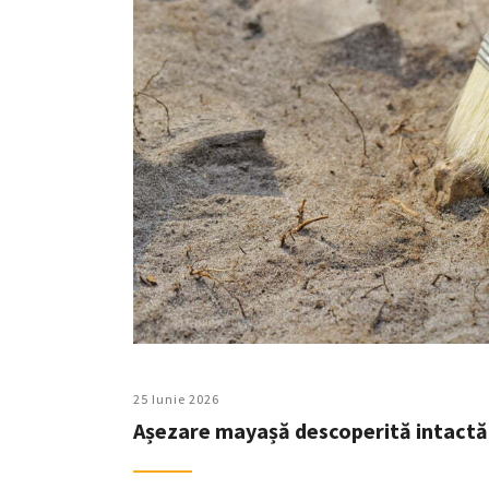
25 Iunie 2026
Așezare mayașă descoperită intactă 