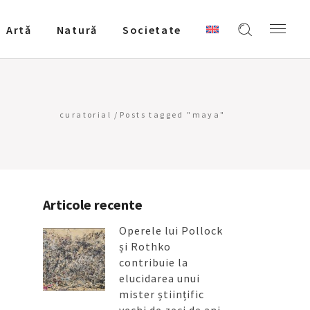
Artǎ
Natură
Societate
curatorial
/
Posts tagged "maya"
Articole recente
Operele lui Pollock
și Rothko
contribuie la
elucidarea unui
mister științific