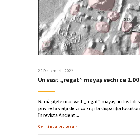
29 Decembrie 2022
Un vast „regat” mayaș vechi de 2.00
Rămășițele unui vast „regat" mayaș au fost desc
privire la viața de zi cu zi și la dispariția locui
în revista Ancient
Continuă lectura >