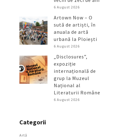
vechi de zeci de ani
6 August 2026
Artown Now – O
sută de artiști, în
anuala de artă
urbană la Ploiești
6 August 2026
„Disclosures”,
expoziție
internațională de
grup la Muzeul
Național al
Literaturii Române
6 August 2026
Categorii
Artǎ