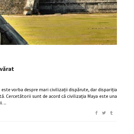
evărat
ste vorba despre mari civilizații dispărute, dar dispariția
ată. Cercetătorii sunt de acord că civilizația Maya este una
i.