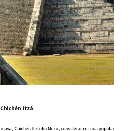
Chichén Itzá
 mayaș Chichén Itzá din Mexic, considerat cel mai popular