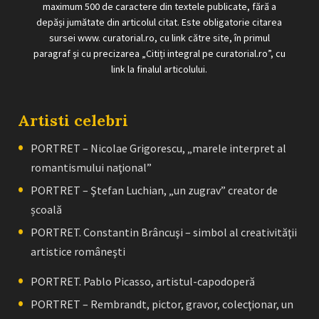
maximum 500 de caractere din textele publicate, fără a
depăși jumătate din articolul citat. Este obligatorie citarea
sursei www. curatorial.ro, cu link către site, în primul
paragraf și cu precizarea „Citiți integral pe curatorial.ro”, cu
link la finalul articolului.
Artisti celebri
PORTRET – Nicolae Grigorescu, „marele interpret al
romantismului naţional”
PORTRET – Ştefan Luchian, „un zugrav” creator de
școală
PORTRET. Constantin Brâncuşi – simbol al creativităţii
artistice româneşti
PORTRET. Pablo Picasso, artistul-capodoperă
PORTRET – Rembrandt, pictor, gravor, colecţionar, un