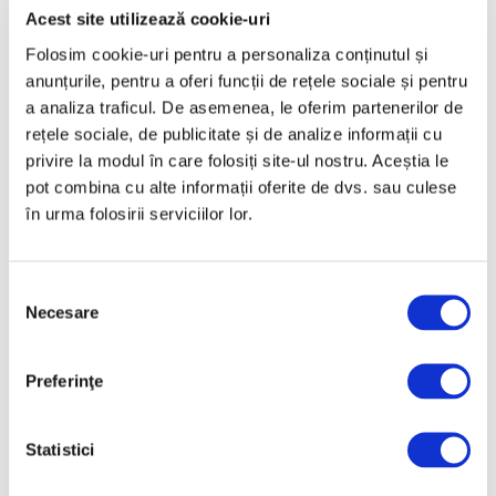
Acest site utilizează cookie-uri
Martie 2025
Folosim cookie-uri pentru a personaliza conținutul și
Februarie 2025
anunțurile, pentru a oferi funcții de rețele sociale și pentru
Ianuarie 2025
a analiza traficul. De asemenea, le oferim partenerilor de
Decembrie 2024
rețele sociale, de publicitate și de analize informații cu
privire la modul în care folosiți site-ul nostru. Aceștia le
Noiembrie 2024
pot combina cu alte informații oferite de dvs. sau culese
Octombrie 2024
în urma folosirii serviciilor lor.
Septembrie 2024
August 2024
Selecția
Iulie 2024
Necesare
consimțământului
Iunie 2024
Mai 2024
Preferinţe
Aprilie 2024
Martie 2024
Statistici
Februarie 2024