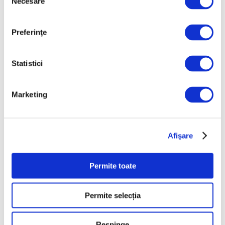
Necesare
Februarie 2026
consimțământului
Ianuarie 2026
Preferinţe
Decembrie 2025
Noiembrie 2025
Statistici
Octombrie 2025
Septembrie 2025
Marketing
August 2025
Iulie 2025
Iunie 2025
Afişare
Mai 2025
Aprilie 2025
Permite toate
Martie 2025
Februarie 2025
Permite selecția
Ianuarie 2025
Respinge