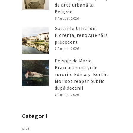
de artă urbană la
Belgrad
7 August 2026
Galeriile Uffizi din
Florența, renovare fără
precedent
7 August 2026
Peisaje de Marie
Bracquemond și de
surorile Edma și Berthe
Morisot reapar public
după decenii
7 August 2026
Categorii
Artǎ