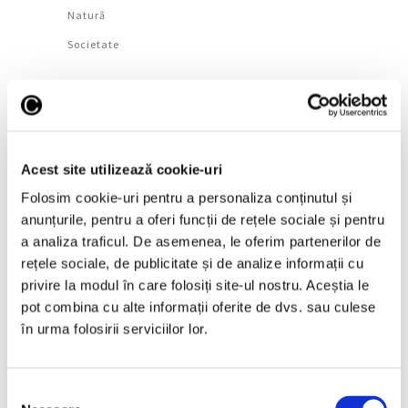
Natură
Societate
Urmăreşte-ne pe
Acest site utilizează cookie-uri
Arhivă
Folosim cookie-uri pentru a personaliza conținutul și
anunțurile, pentru a oferi funcții de rețele sociale și pentru
August 2026
a analiza traficul. De asemenea, le oferim partenerilor de
rețele sociale, de publicitate și de analize informații cu
Iulie 2026
privire la modul în care folosiți site-ul nostru. Aceștia le
Iunie 2026
pot combina cu alte informații oferite de dvs. sau culese
Mai 2026
în urma folosirii serviciilor lor.
Aprilie 2026
Martie 2026
Selecția