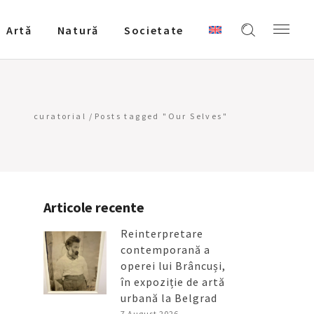
Artǎ
Natură
Societate
curatorial
/
Posts tagged "Our Selves"
Articole recente
Reinterpretare
contemporană a
operei lui Brâncuși,
în expoziție de artă
urbană la Belgrad
7 August 2026