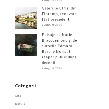
Galeriile Uffizi din
Florența, renovare
fără precedent
7 August 2026
Peisaje de Marie
Bracquemond și de
surorile Edma și
Berthe Morisot
reapar public după
decenii
7 August 2026
Categorii
Artǎ
Natură