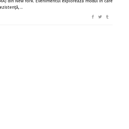
A) din New York. Evenimentul explorează modul în care
rezistenţă,