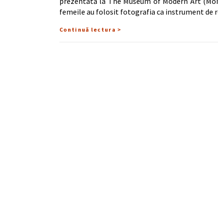
prezentată la The Museum of Modern Art (MoM
femeile au folosit fotografia ca instrument de 
Continuă lectura >