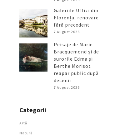
Galeriile Uffizi din
Florența, renovare
fără precedent
7 August 2026
Peisaje de Marie
Bracquemond și de
surorile Edma și
Berthe Morisot
reapar public după
decenii
7 August 2026
Categorii
Artǎ
Natură