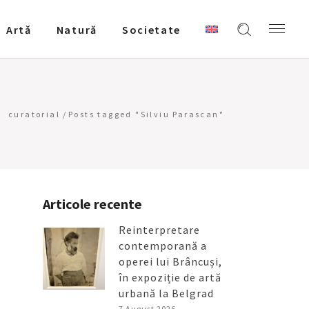
Artǎ
Natură
Societate
curatorial
/
Posts tagged "Silviu Parascan"
Articole recente
Reinterpretare
contemporană a
operei lui Brâncuși,
în expoziție de artă
urbană la Belgrad
7 August 2026