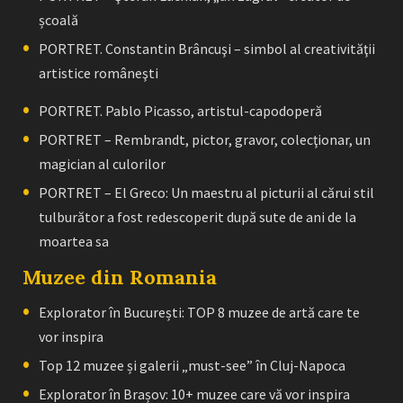
școală
PORTRET. Constantin Brâncuşi – simbol al creativităţii
artistice româneşti
PORTRET. Pablo Picasso, artistul-capodoperă
PORTRET – Rembrandt, pictor, gravor, colecţionar, un
magician al culorilor
PORTRET – El Greco: Un maestru al picturii al cărui stil
tulburător a fost redescoperit după sute de ani de la
moartea sa
Muzee din Romania
Explorator în București: TOP 8 muzee de artă care te
vor inspira
Top 12 muzee și galerii „must-see” în Cluj-Napoca
Explorator în Brașov: 10+ muzee care vă vor inspira