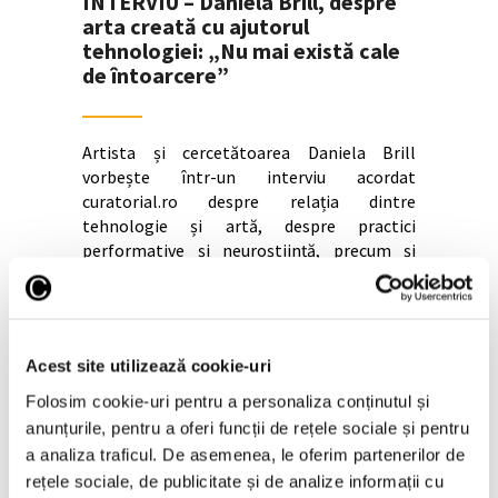
INTERVIU – Daniela Brill, despre
arta creată cu ajutorul
tehnologiei: „Nu mai există cale
de întoarcere”
Artista și cercetătoarea Daniela Brill
vorbește într-un interviu acordat
curatorial.ro despre relația dintre
tehnologie și artă, despre practici
performative și neuroștiință, precum și
despre instalația participativă care va fi
prezentată la Ars Electronica din Linz și
Iridescent de la București. Daniela
Continuă lectura >
Acest site utilizează cookie-uri
Folosim cookie-uri pentru a personaliza conținutul și
anunțurile, pentru a oferi funcții de rețele sociale și pentru
a analiza traficul. De asemenea, le oferim partenerilor de
rețele sociale, de publicitate și de analize informații cu