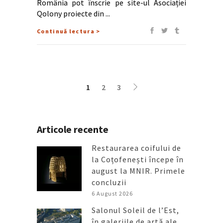
România pot înscrie pe site-ul Asociației
Qolony proiecte din
Continuă lectura >
1
2
3
Articole recente
Restaurarea coifului de
la Coțofenești începe în
august la MNIR. Primele
concluzii
6 August 2026
Salonul Soleil de l’Est,
în galeriile de artă ale