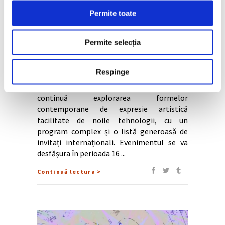
Festivalul NOVA prezintă la
Permite toate
București lucrările a peste 40 de
artiști și profesioniști din sfera
neuro-psihologiei
Permite selecția
Respinge
Festivalul NOVA, ajuns la a patra ediție,
organizat de Asociația Prezent Continuu,
continuă explorarea formelor
contemporane de expresie artistică
facilitate de noile tehnologii, cu un
program complex și o listă generoasă de
invitați internaționali. Evenimentul se va
desfășura în perioada 16
Continuă lectura >