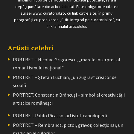
maximum 500 de caractere din textele publicate, fără a
depăși jumătate din articolul citat. Este obligatorie citarea
sursei www. curatorial.ro, cu link către site, în primul
paragraf și cu precizarea „Citiți integral pe curatorial.ro”, cu
link la finalul articolului.
Artisti celebri
PORTRET – Nicolae Grigorescu, „marele interpret al
romantismului naţional”
PORTRET – Ştefan Luchian, „un zugrav” creator de
școală
PORTRET. Constantin Brâncuşi – simbol al creativităţii
artistice româneşti
PORTRET. Pablo Picasso, artistul-capodoperă
PORTRET – Rembrandt, pictor, gravor, colecţionar, un
magician al culorilor