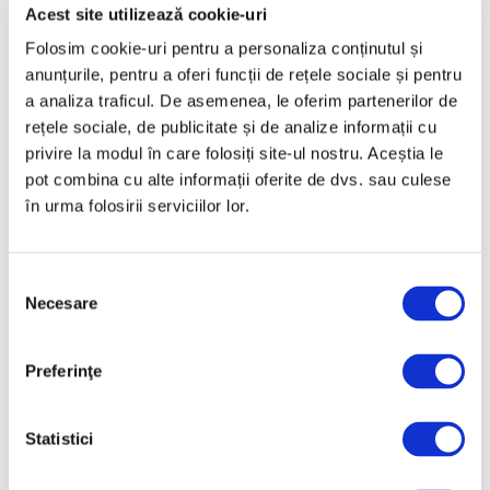
Martie 2025
Acest site utilizează cookie-uri
Februarie 2025
Folosim cookie-uri pentru a personaliza conținutul și
anunțurile, pentru a oferi funcții de rețele sociale și pentru
Ianuarie 2025
a analiza traficul. De asemenea, le oferim partenerilor de
Decembrie 2024
rețele sociale, de publicitate și de analize informații cu
Noiembrie 2024
privire la modul în care folosiți site-ul nostru. Aceștia le
pot combina cu alte informații oferite de dvs. sau culese
Octombrie 2024
în urma folosirii serviciilor lor.
Septembrie 2024
August 2024
Selecția
Iulie 2024
Necesare
consimțământului
Iunie 2024
Mai 2024
Preferinţe
Aprilie 2024
Martie 2024
Statistici
Februarie 2024