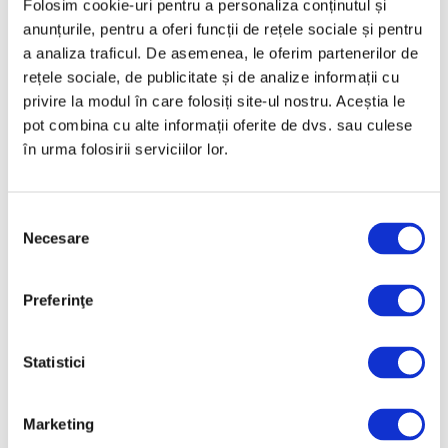
Folosim cookie-uri pentru a personaliza conținutul și
Decembrie 2024
anunțurile, pentru a oferi funcții de rețele sociale și pentru
a analiza traficul. De asemenea, le oferim partenerilor de
Noiembrie 2024
rețele sociale, de publicitate și de analize informații cu
Octombrie 2024
privire la modul în care folosiți site-ul nostru. Aceștia le
Septembrie 2024
pot combina cu alte informații oferite de dvs. sau culese
în urma folosirii serviciilor lor.
August 2024
Iulie 2024
Selecția
Iunie 2024
Necesare
consimțământului
Mai 2024
Aprilie 2024
Preferinţe
Martie 2024
Februarie 2024
Statistici
Ianuarie 2024
Decembrie 2023
Marketing
Noiembrie 2023