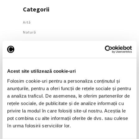
Categorii
Artǎ
Natură
Societate
Urmăreşte-ne pe
Acest site utilizează cookie-uri
Folosim cookie-uri pentru a personaliza conținutul și
anunțurile, pentru a oferi funcții de rețele sociale și pentru
Arhivă
a analiza traficul. De asemenea, le oferim partenerilor de
rețele sociale, de publicitate și de analize informații cu
August 2026
privire la modul în care folosiți site-ul nostru. Aceștia le
Iulie 2026
pot combina cu alte informații oferite de dvs. sau culese
în urma folosirii serviciilor lor.
Iunie 2026
Mai 2026