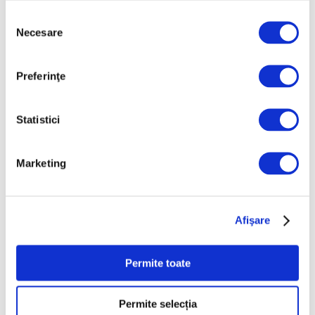
Selecția
Aprilie 2026
Necesare
consimțământului
Martie 2026
Februarie 2026
Preferinţe
Ianuarie 2026
Decembrie 2025
Statistici
Noiembrie 2025
Octombrie 2025
Marketing
Septembrie 2025
August 2025
Afişare
Iulie 2025
Iunie 2025
Permite toate
Mai 2025
Aprilie 2025
Permite selecția
Martie 2025