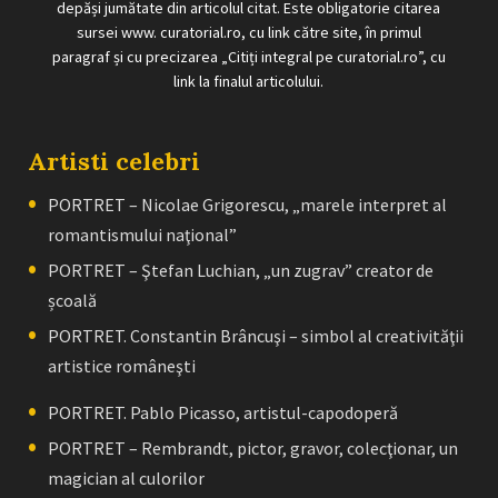
depăși jumătate din articolul citat. Este obligatorie citarea
sursei www. curatorial.ro, cu link către site, în primul
paragraf și cu precizarea „Citiți integral pe curatorial.ro”, cu
link la finalul articolului.
Artisti celebri
PORTRET – Nicolae Grigorescu, „marele interpret al
romantismului naţional”
PORTRET – Ştefan Luchian, „un zugrav” creator de
școală
PORTRET. Constantin Brâncuşi – simbol al creativităţii
artistice româneşti
PORTRET. Pablo Picasso, artistul-capodoperă
PORTRET – Rembrandt, pictor, gravor, colecţionar, un
magician al culorilor