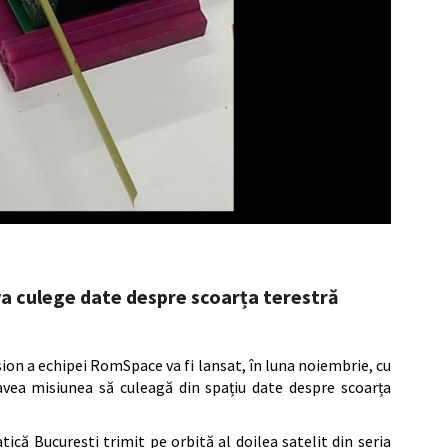
va culege date despre scoarța terestră
sion a echipei RomSpace va fi lansat, în luna noiembrie, cu
vea misiunea să culeagă din spațiu date despre scoarța
tică București trimit pe orbită al doilea satelit din seria