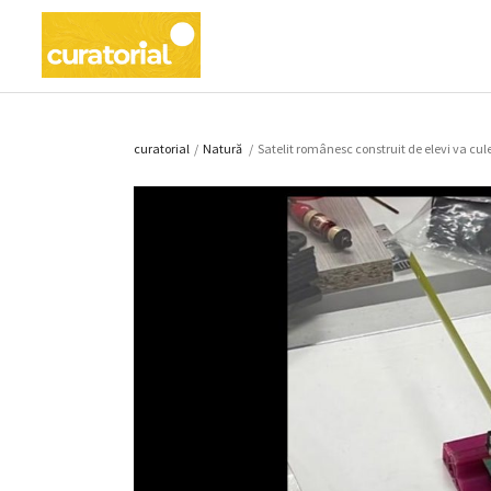
curatorial
/
Natură
/
Satelit românesc construit de elevi va cul