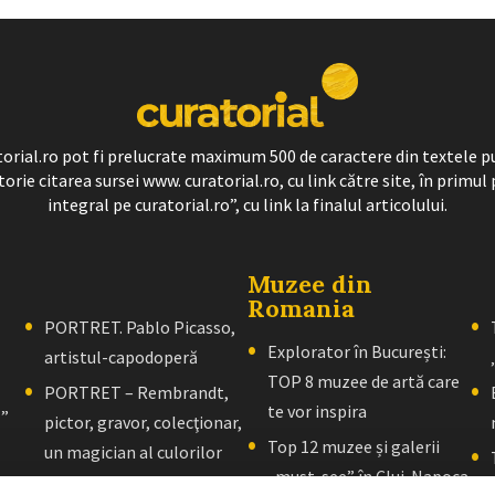
ratorial.ro pot fi prelucrate maximum 500 de caractere din textele p
torie citarea sursei www. curatorial.ro, cu link către site, în primul 
integral pe curatorial.ro”, cu link la finalul articolului.
Muzee din
Romania
PORTRET. Pablo Picasso,
Explorator în București:
artistul-capodoperă
TOP 8 muzee de artă care
PORTRET – Rembrandt,
te vor inspira
l”
pictor, gravor, colecţionar,
Top 12 muzee și galerii
un magician al culorilor
„must-see” în Cluj-Napoca
PORTRET – El Greco: Un