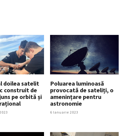
 doilea satelit
Poluarea luminoasă
 construit de
provocată de sateliți, o
ajuns pe orbită și
amenințare pentru
rațional
astronomie
2023
6 Ianuarie 2023