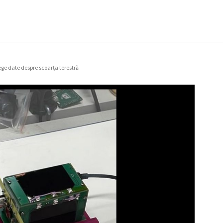
ege date despre scoarța terestră