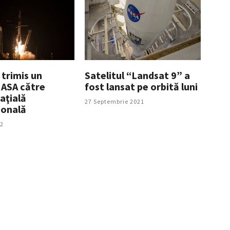
 trimis un
Satelitul “Landsat 9” a
NASA către
fost lansat pe orbită luni
aţială
27 Septembrie 2021
ională
22