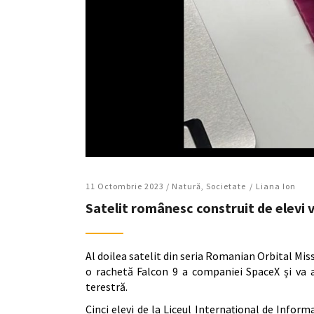
11 Octombrie 2023 /
Natură
,
Societate
Liana Ion
Satelit românesc construit de elevi 
Al doilea satelit din seria Romanian Orbital Mis
o rachetă Falcon 9 a companiei SpaceX și va a
terestră.
Cinci elevi de la Liceul Internațional de Informa