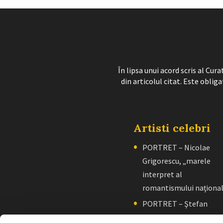
În lipsa unui acord scris al Cu
din articolul citat. Este obliga
Artisti celebri
PORTRET – Nicolae
Grigorescu, „marele
interpret al
romantismului naţiona
PORTRET – Ştefan
Luchian, „un zugrav”