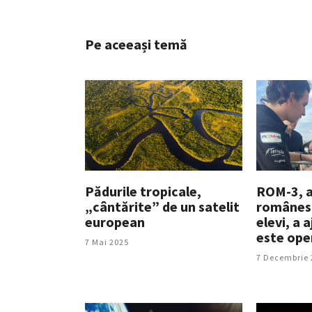
Pe aceeași temă
Pădurile tropicale,
ROM-3, al
„cântărite” de un satelit
românesc
european
elevi, a 
este ope
7 Mai 2025
7 Decembrie 