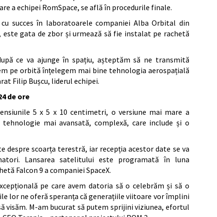
re a echipei RomSpace, se află în procedurile finale.
 cu succes în laboratoarele companiei Alba Orbital din
, este gata de zbor și urmează să fie instalat pe rachetă
după ce va ajunge în spațiu, așteptăm să ne transmită
item pe orbită înțelegem mai bine tehnologia aerospațială
rat Filip Bușcu, liderul echipei.
24 de ore
nsiunile 5 x 5 x 10 centimetri, o versiune mai mare a
 tehnologie mai avansată, complexă, care include și o
e despre scoarța terestră, iar recepția acestor date se va
matori. Lansarea satelitului este programată în luna
chetă Falcon 9 a companiei SpaceX.
xcepțională pe care avem datoria să o celebrăm și să o
rile lor ne oferă speranța că generațiile viitoare vor împlini
ă visăm. M-am bucurat să putem sprijini viziunea, efortul