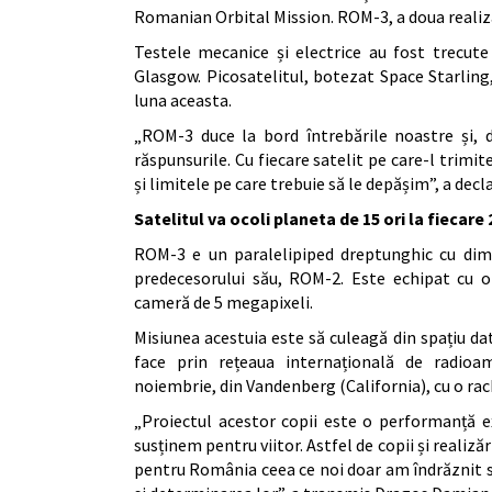
Romanian Orbital Mission. ROM-3, a doua realiza
Testele mecanice și electrice au fost trecute
Glasgow. Picosatelitul, botezat Space Starling
luna aceasta.
„ROM-3 duce la bord întrebările noastre și, 
răspunsurile. Cu fiecare satelit pe care-l trim
și limitele pe care trebuie să le depășim”, a decla
Satelitul va ocoli planeta de 15 ori la fiecare 
ROM-3 e un paralelipiped dreptunghic cu dime
predecesorului său, ROM-2. Este echipat cu o
cameră de 5 megapixeli.
Misiunea acestuia este să culeagă din spațiu dat
face prin rețeaua internațională de radioa
noiembrie, din Vandenberg (California), cu o ra
„Proiectul acestor copii este o performanță e
susținem pentru viitor. Astfel de copii și realiză
pentru România ceea ce noi doar am îndrăznit s