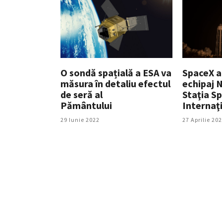
O sondă spațială a ESA va
SpaceX a
măsura în detaliu efectul
echipaj 
de seră al
Staţia Sp
Pământului
Internaţ
29 Iunie 2022
27 Aprilie 20