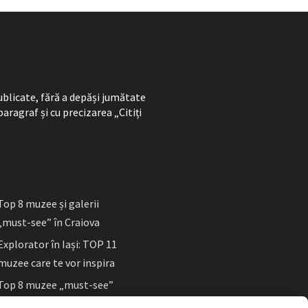
ublicate, fără a depăși jumătate
paragraf și cu precizarea „Citiți
Top 8 muzee și galerii
„must-see” în Craiova
Explorator în Iași: TOP 11
muzee care te vor inspira
Top 8 muzee „must-see”
în Sibiu