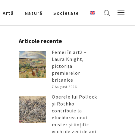
Artǎ
Natură
Societate
Articole recente
Femei în artă –
Laura Knight,
pictorița
premierelor
britanice
7 August 2026
Operele lui Pollock
și Rothko
contribuie la
elucidarea unui
mister științific
vechi de zeci de ani