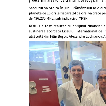
și determinarea lor”, a transmis Dragoș Damian,
Satelitul va orbita în jurul Pământului la o al
planeta de 15 ori la fiecare 24 de ore, va trece 
de 436,235 MHz, sub indicativul YP3R.
ROM-3 a fost realizat cu sprijinul financiar a
susținerea acordată Liceului Internațional de I
alcătuită din Filip Bușcu, Alexandru Luchianov, 