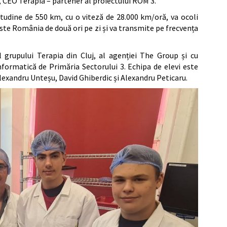
 CEO Terapia – partener al proiectului ROM 3.
titudine de 550 km, cu o viteză de 28.000 km/oră, va ocoli
peste România de două ori pe zi și va transmite pe frecvența
l grupului Terapia din Cluj, al agenției The Group și cu
nformatică de Primăria Sectorului 3. Echipa de elevi este
Alexandru Unteșu, David Ghiberdic și Alexandru Peticaru.