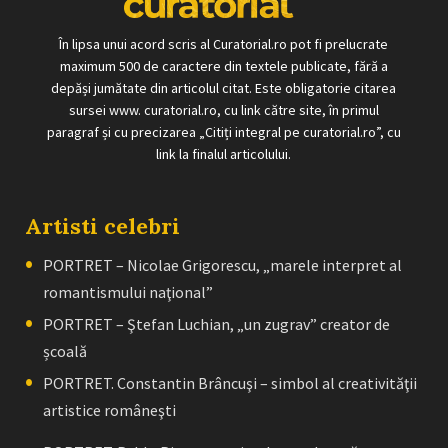
În lipsa unui acord scris al Curatorial.ro pot fi prelucrate
maximum 500 de caractere din textele publicate, fără a
depăși jumătate din articolul citat. Este obligatorie citarea
sursei www. curatorial.ro, cu link către site, în primul
paragraf și cu precizarea „Citiți integral pe curatorial.ro”, cu
link la finalul articolului.
Artisti celebri
PORTRET – Nicolae Grigorescu, „marele interpret al
romantismului naţional”
PORTRET – Ştefan Luchian, „un zugrav” creator de
școală
PORTRET. Constantin Brâncuşi – simbol al creativităţii
artistice româneşti