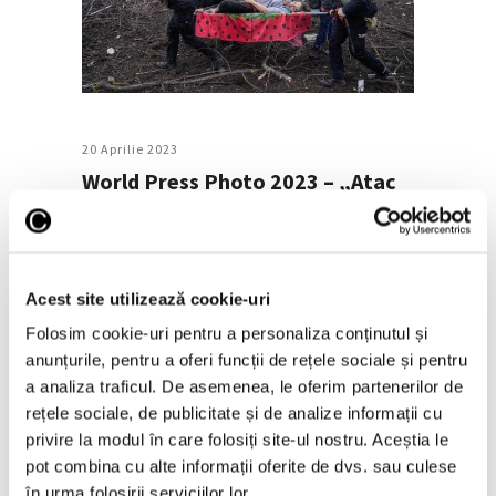
20 Aprilie 2023
World Press Photo 2023 – „Atac
aerian la maternitate”,
fotografia anului
Acest site utilizează cookie-uri
Fotografii tulburătoare care prezintă scene
de conflict armat, scene de viață marcată de
Folosim cookie-uri pentru a personaliza conținutul și
neajunsuri, dar și de bucurii și seninătate, și
anunțurile, pentru a oferi funcții de rețele sociale și pentru
scene care aduc în discuție criza climatică se
a analiza traficul. De asemenea, le oferim partenerilor de
numără printre câștigătoarele concursului
rețele sociale, de publicitate și de analize informații cu
World Press Photo 2023. Câștigătorii la
privire la modul în care folosiți site-ul nostru. Aceștia le
nivel mondial
pot combina cu alte informații oferite de dvs. sau culese
în urma folosirii serviciilor lor.
Continuă lectura >