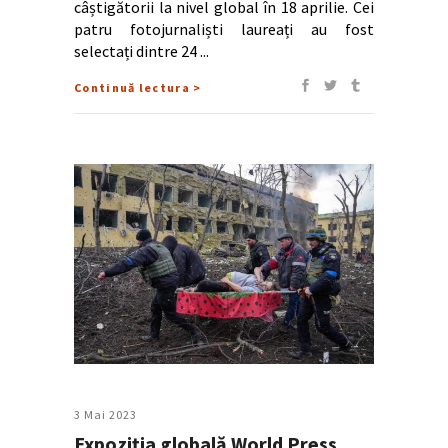
câștigătorii la nivel global în 18 aprilie. Cei
patru fotojurnaliști laureați au fost
selectați dintre 24
Continuă lectura >
3 Mai 2023
Expoziția globală World Press