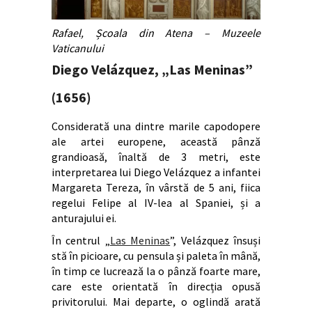
Rafael, Școala din Atena – Muzeele
Vaticanului
Diego Velázquez, „Las Meninas”
(1656)
Considerată una dintre marile capodopere
ale artei europene, această pânză
grandioasă, înaltă de 3 metri, este
interpretarea lui Diego Velázquez a infantei
Margareta Tereza, în vârstă de 5 ani, fiica
regelui Felipe al IV-lea al Spaniei, și a
anturajului ei.
În centrul „
Las Meninas
”, Velázquez însuși
stă în picioare, cu pensula și paleta în mână,
în timp ce lucrează la o pânză foarte mare,
care este orientată în direcția opusă
privitorului. Mai departe, o oglindă arată