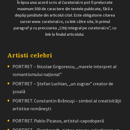
În lipsa unui acord scris al Curatorial.ro pot fi prelucrate
maximum 500 de caractere din textele publicate, fără a
depăși jumătate din articolul citat. Este obligatorie citarea
sursei www. curatorial.ro, cu link către site, în primul
paragraf și cu precizarea „Citiți integral pe curatorial.ro”, cu
link la finalul articolului.
Artisti celebri
PORTRET – Nicolae Grigorescu, „marele interpret al
romantismului naţional”
PORTRET – Ştefan Luchian, „un zugrav” creator de
școală
PORTRET. Constantin Brâncuşi – simbol al creativităţii
artistice româneşti
PORTRET. Pablo Picasso, artistul-capodoperă