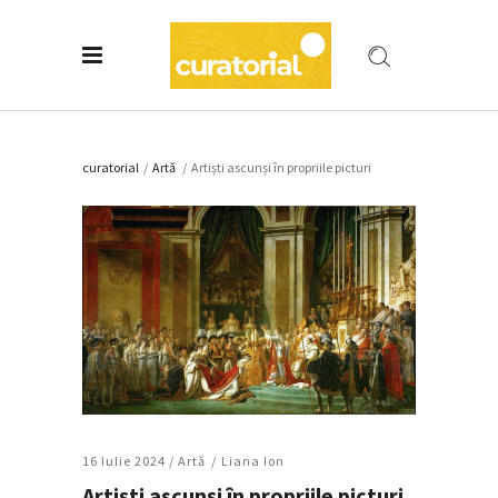
curatorial
/
Artǎ
/
Artiști ascunși în propriile picturi
16 Iulie 2024 /
Artǎ
Liana Ion
Artiști ascunși în propriile picturi