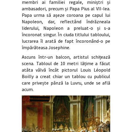
membri ai familiei regale, miniștri și
ambasadori, precum și Papa Pius al VII-lea.
Papa urma să așeze coroana pe capul lui
Napoleon, dar, reflectând îndrăzneala
liderului, Napoleon a preluat-o și s-a
încoronat singur. În ciuda titlului tabloului,
lucrarea îl arată de fapt încoronând-o pe
împărăteasa Josephine.
Ascuns într-un balcon, artistul schițează
scena. Tabloul de 10 metri lățime a făcut
atâta vâlvă încât pictorul Louis Léopold
Boilly a creat chiar un tablou cu publicul
care privește pânză la Luvru, unde se află
acum.