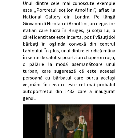
Unul dintre cele mai cunoscute exemple
este „Portretul soților Arnolfini”, aflat la
National Gallery din Londra. Pe lângă
Giovanni di Nicolao di Arnolfini, un negustor
italian care lucra în Bruges, și soția lui, a
cărei identitate este incertă, pot f văzuți doi
bărbați în oglinda convexă din centrul
tabloului. În plus, unul dintre ei ridică mâna
în semn de salut și poartă un chaperon roșu,
o pălărie la modă asemănătoare unui
turban, care sugerează că este aceeași
persoană cu bărbatul care purta același
veșmânt în ceea ce este cel mai probabil
autoportretul din 1433 care a inaugurat
genul.