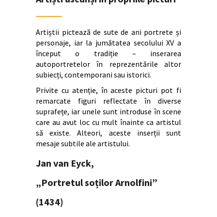
Artiștii pictează de sute de ani portrete și
personaje, iar la jumătatea secolului XV a
început o tradiție – inserarea
autoportretelor în reprezentările altor
subiecți, contemporani sau istorici.
Privite cu atenție, în aceste picturi pot fi
remarcate figuri reflectate în diverse
suprafețe, iar unele sunt introduse în scene
care au avut loc cu mult înainte ca artistul
să existe. Alteori, aceste inserții sunt
mesaje subtile ale artistului.
Jan van Eyck,
„Portretul soților Arnolfini”
(1434)