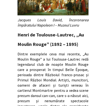
Jacques Louis David, Încoronarea
împăratului Napoleon I – Muzeul Luvru
Henri de Toulouse-Lautrec, „Au
Moulin Rouge” (1892 – 1895)
Dintre exemplele ceva mai recente, „Au
Moulin Rouge” a lui Toulouse-Lautrec redă
legendarul club de noapte Moulin Rouge
care a prosperat în timpul Belle Époque,
perioada dintre Războiul franco-prusac și
Primul Război Mondial. Artiști, muncitori,
oameni de afaceri și turiști veneau în
cartierul Montmartre pentru a vedea scene
precum dansul can-can, care s-a născut aici,
precum și nenumărate spectacole
inovatoare, unele dintre ele considerate