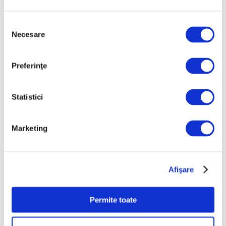
Nicolae Stoica, ultimul mare
Selecția
interbelic – Recuperare istorică
Necesare
consimțământului
după mai bine de 80 de ani
7 August 2026
Preferinţe
Statistici
Marketing
Afişare
Războiul, între poem vizual și
inutilitatea morții, la pictorii
Permite toate
români
6 August 2026