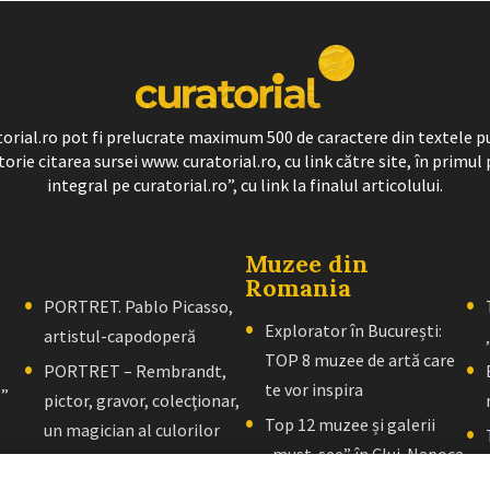
ratorial.ro pot fi prelucrate maximum 500 de caractere din textele p
torie citarea sursei www. curatorial.ro, cu link către site, în primul 
integral pe curatorial.ro”, cu link la finalul articolului.
Muzee din
Romania
PORTRET. Pablo Picasso,
Explorator în București:
artistul-capodoperă
TOP 8 muzee de artă care
PORTRET – Rembrandt,
te vor inspira
l”
pictor, gravor, colecţionar,
Top 12 muzee și galerii
un magician al culorilor
„must-see” în Cluj-Napoca
PORTRET – El Greco: Un
Explorator în Brașov: 10+