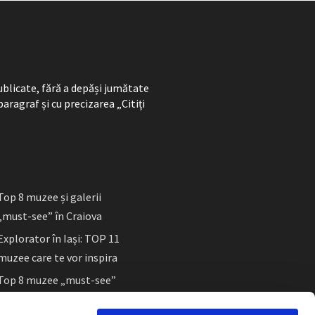
ublicate, fără a depăși jumătate
paragraf și cu precizarea „Citiți
Top 8 muzee și galerii
„must-see” în Craiova
Explorator în Iași: TOP 11
muzee care te vor inspira
Top 8 muzee „must-see”
în Sibiu