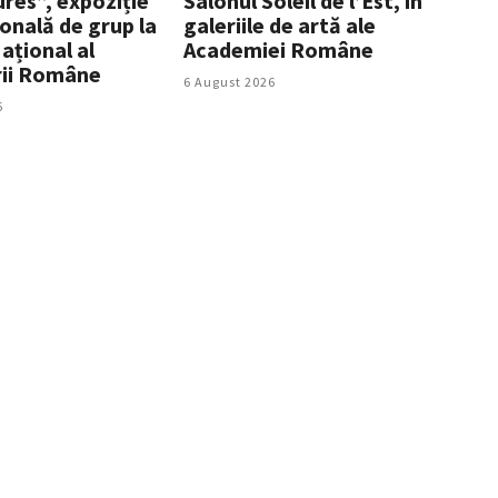
res”, expoziție
Salonul Soleil de l’Est, în
onală de grup la
galeriile de artă ale
ațional al
Academiei Române
rii Române
6 August 2026
6