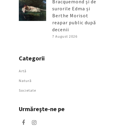
Bracquemond și de
surorile Edma și
Berthe Morisot
reapar public după
decenii
7 August 2026
Categorii
Artǎ
Natură
Societate
Urmăreşte-ne pe