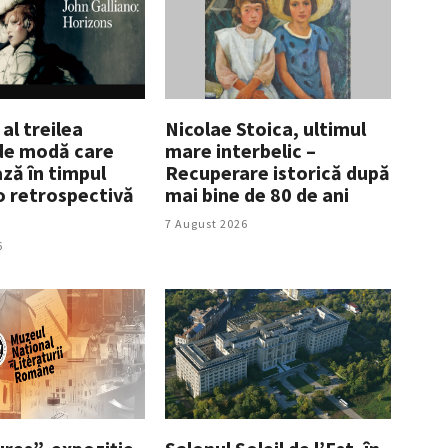
 al treilea
Nicolae Stoica, ultimul
de modă care
mare interbelic –
ză în timpul
Recuperare istorică după
 o retrospectivă
mai bine de 80 de ani
7 August 2026
6