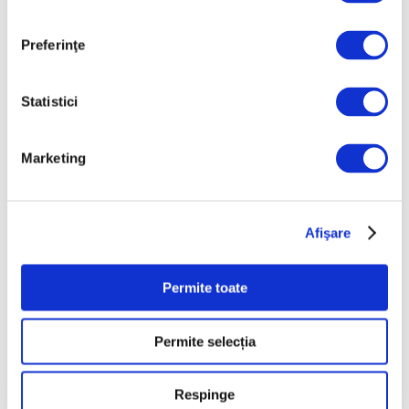
Belgrad
7 August 2026
Preferinţe
Galeriile Uffizi din
Florența, renovare fără
precedent
Statistici
7 August 2026
Peisaje de Marie
Marketing
Bracquemond și de
surorile Edma și Berthe
Morisot reapar public
Afişare
după decenii
7 August 2026
Permite toate
Categorii
Permite selecția
Artǎ
Respinge
Natură