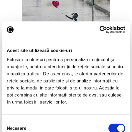
Identitatea artistului Banksy,
descoperită în urma unei anchete
Acest site utilizează cookie-uri
14 Martie 2026
Folosim cookie-uri pentru a personaliza conținutul și
anunțurile, pentru a oferi funcții de rețele sociale și pentru
a analiza traficul. De asemenea, le oferim partenerilor de
rețele sociale, de publicitate și de analize informații cu
privire la modul în care folosiți site-ul nostru. Aceștia le
pot combina cu alte informații oferite de dvs. sau culese
Articole recente
în urma folosirii serviciilor lor.
Reinterpretare
contemporană a operei
lui Brâncuși, în expoziție
Selecția
de artă urbană la
Necesare
consimțământului