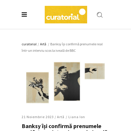
curatorial
/
Artǎ
/
Banksy își confirmă prenumele real
într-un interviu scos la iveală de BBC
21 Noiembrie 2023 /
Artǎ
Liana Ion
Banksy își confirmă prenumele