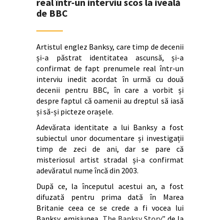
real într-un interviu scos la iveală
de BBC
Artistul englez Banksy, care timp de decenii
și-a păstrat identitatea ascunsă, și-a
confirmat de fapt prenumele real într-un
interviu inedit acordat în urmă cu două
decenii pentru BBC, în care a vorbit și
despre faptul că oamenii au dreptul să iasă
și să-și picteze orașele.
Adevărata identitate a lui Banksy a fost
subiectul unor documentare și investigații
timp de zeci de ani, dar se pare că
misteriosul artist stradal și-a confirmat
adevăratul nume încă din 2003.
După ce, la începutul acestui an, a fost
difuzată pentru prima dată în Marea
Britanie ceea ce se crede a fi vocea lui
Banksy, emisiunea „
The Banksy Story”
de la