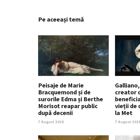
Pe aceeași temă
Peisaje de Marie
Galliano,
Bracquemond și de
creator 
surorile Edma și Berthe
beneficia
Morisot reapar public
vieții de
după decenii
la Met
7 August 2026
7 August 202