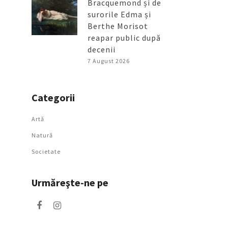
Bracquemond și de
surorile Edma și
Berthe Morisot
reapar public după
decenii
7 August 2026
Categorii
Artǎ
Natură
Societate
Urmăreşte-ne pe