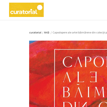
curatorial
/
Artǎ
/
Capodopere ale artei băimărene din colecții 