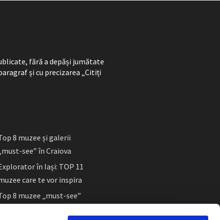
ublicate, fără a depăși jumătate
paragraf și cu precizarea „Citiți
Top 8 muzee și galerii
„must-see” în Craiova
Explorator în Iași: TOP 11
muzee care te vor inspira
Top 8 muzee „must-see”
în Sibiu