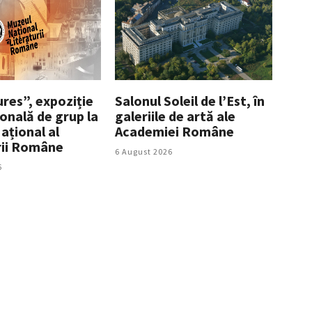
res”, expoziție
Salonul Soleil de l’Est, în
onală de grup la
galeriile de artă ale
ațional al
Academiei Române
rii Române
6 August 2026
6