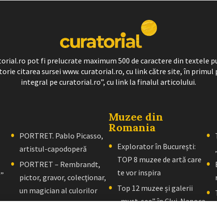
ratorial.ro pot fi prelucrate maximum 500 de caractere din textele p
torie citarea sursei www. curatorial.ro, cu link către site, în primul 
integral pe curatorial.ro”, cu link la finalul articolului.
Muzee din
Romania
PORTRET. Pablo Picasso,
Explorator în București:
artistul-capodoperă
TOP 8 muzee de artă care
PORTRET – Rembrandt,
te vor inspira
l”
pictor, gravor, colecţionar,
Top 12 muzee și galerii
un magician al culorilor
„must-see” în Cluj-Napoca
PORTRET – El Greco: Un
Explorator în Brașov: 10+