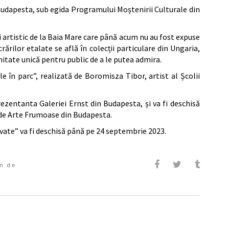
Budapesta, sub egida Programului Moștenirii Culturale din
 artistic de la Baia Mare care până acum nu au fost expuse
ucrărilor etalate se află în colecții particulare din Ungaria,
nitate unică pentru public de a le putea admira.
le în parc”, realizată de Boromisza Tibor, artist al Școlii
rezentanta Galeriei Ernst din Budapesta, și va fi deschisă
i de Arte Frumoase din Budapesta.
vate” va fi deschisă până pe 24 septembrie 2023.
n de