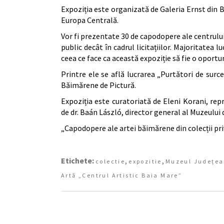
Expoziția este organizată de Galeria Ernst din 
Europa Centrală.
Vor fi prezentate 30 de capodopere ale centrului
public decât în cadrul licitațiilor. Majoritatea l
ceea ce face ca această expoziție să fie o oportu
Printre ele se află lucrarea „Purtători de surce
Băimărene de Pictură.
Expoziția este curatoriată de Eleni Korani, rep
de dr. Baán László, director general al Muzeulu
„Capodopere ale artei băimărene din colecții pri
Etichete:
,
,
colectie
expozitie
Muzeul Județea
Artă „Centrul Artistic Baia Mare”