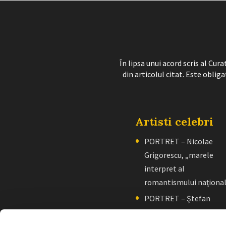
În lipsa unui acord scris al Cu
din articolul citat. Este obliga
Artisti celebri
PORTRET – Nicolae
Grigorescu, „marele
interpret al
romantismului naţiona
PORTRET – Ştefan
Luchian, „un zugrav”
creator de școală