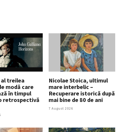
 al treilea
Nicolae Stoica, ultimul
de modă care
mare interbelic –
ză în timpul
Recuperare istorică după
 o retrospectivă
mai bine de 80 de ani
7 August 2026
6