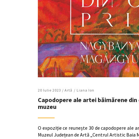
20 Iulie 2023 /
Artǎ
Liana Ion
Capodopere ale artei băimărene din c
muzeu
O expoziție ce reunește 30 de capodopere ale art
Muzeul Județean de Artă „Centrul Artistic Baia Ma