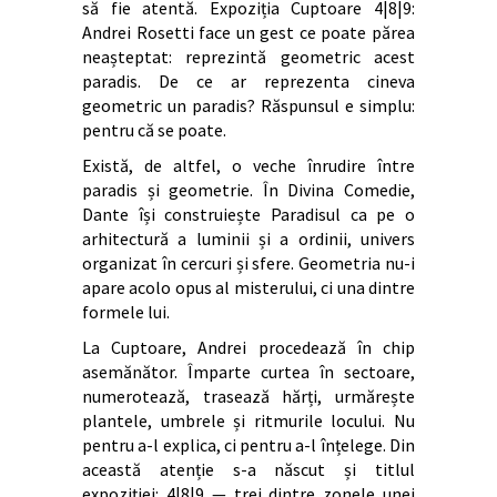
să fie atentă. Expoziția Cuptoare 4|8|9:
Andrei Rosetti face un gest ce poate părea
neașteptat: reprezintă geometric acest
paradis. De ce ar reprezenta cineva
geometric un paradis? Răspunsul e simplu:
pentru că se poate.
Există, de altfel, o veche înrudire între
paradis și geometrie. În Divina Comedie,
Dante își construiește Paradisul ca pe o
arhitectură a luminii și a ordinii, univers
organizat în cercuri și sfere. Geometria nu-i
apare acolo opus al misterului, ci una dintre
formele lui.
La Cuptoare, Andrei procedează în chip
asemănător. Împarte curtea în sectoare,
numerotează, trasează hărți, urmărește
plantele, umbrele și ritmurile locului. Nu
pentru a-l explica, ci pentru a-l înțelege. Din
această atenție s-a născut și titlul
expoziției: 4|8|9 — trei dintre zonele unei