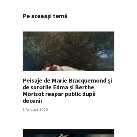
Pe aceeași temă
Peisaje de Marie Bracquemond și
de surorile Edma și Berthe
Morisot reapar public după
decenii
7 August 2026