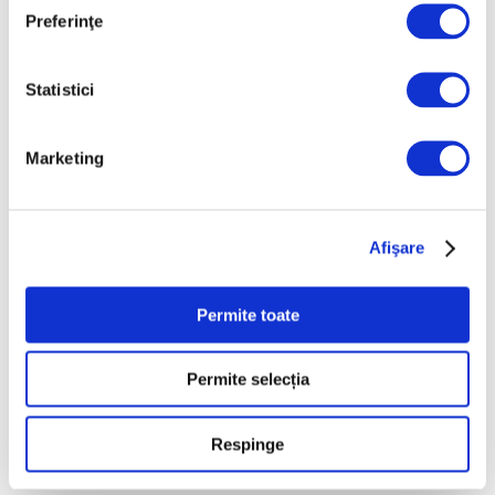
Galeriile Uffizi din
Preferinţe
Florența, renovare fără
precedent
7 August 2026
Statistici
Peisaje de Marie
Bracquemond și de
Marketing
surorile Edma și Berthe
Morisot reapar public
după decenii
Afişare
7 August 2026
Permite toate
Categorii
Permite selecția
Artǎ
Natură
Respinge
Societate