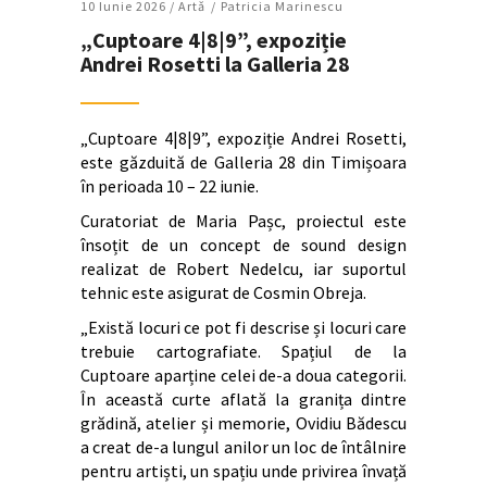
10 Iunie 2026 /
Artǎ
Patricia Marinescu
„Cuptoare 4|8|9”, expoziție
Andrei Rosetti la Galleria 28
„Cuptoare 4|8|9”, expoziție Andrei Rosetti,
este găzduită de Galleria 28 din Timișoara
în perioada 10 – 22 iunie.
Curatoriat de Maria Pașc, proiectul este
însoțit de un concept de sound design
realizat de Robert Nedelcu, iar suportul
tehnic este asigurat de Cosmin Obreja.
„Există locuri ce pot fi descrise și locuri care
trebuie cartografiate. Spațiul de la
Cuptoare aparține celei de-a doua categorii.
În această curte aflată la granița dintre
grădină, atelier și memorie, Ovidiu Bădescu
a creat de-a lungul anilor un loc de întâlnire
pentru artiști, un spațiu unde privirea învață