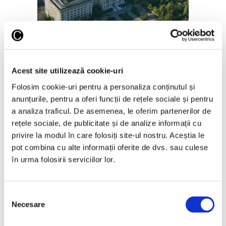
Salonul Soleil de l’Est, în galeriile
de artă ale Academiei Române
6 August 2026
Acest site utilizează cookie-uri
Folosim cookie-uri pentru a personaliza conținutul și
anunțurile, pentru a oferi funcții de rețele sociale și pentru
a analiza traficul. De asemenea, le oferim partenerilor de
rețele sociale, de publicitate și de analize informații cu
Articole recente
privire la modul în care folosiți site-ul nostru. Aceștia le
pot combina cu alte informații oferite de dvs. sau culese
Reinterpretare
în urma folosirii serviciilor lor.
contemporană a operei
lui Brâncuși, în expoziție
de artă urbană la
Selecția
Belgrad
Necesare
consimțământului
7 August 2026