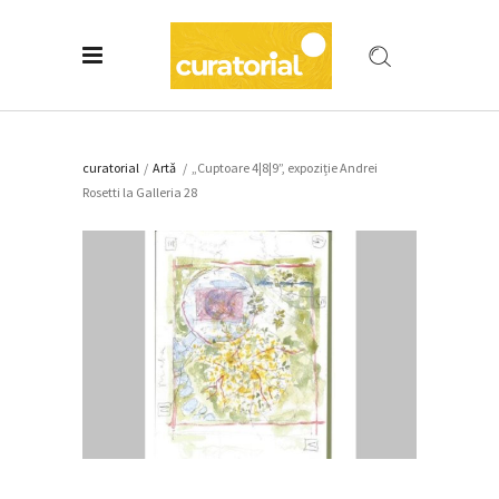
curatorial
/
Artǎ
/
„Cuptoare 4|8|9”, expoziție Andrei
Rosetti la Galleria 28