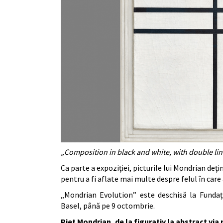
„Composition in black and white, with double lin
Ca parte a expoziției, picturile lui Mondrian deț
pentru a fi aflate mai multe despre felul în care
„Mondrian Evolution” este deschisă la Fundați
Basel, până pe 9 octombrie.
Piet Mondrian, de la figurativ la abstract via