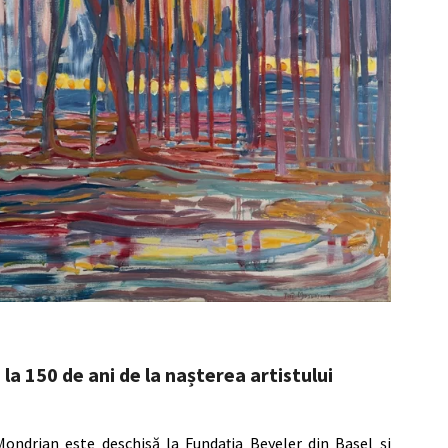
la 150 de ani de la nașterea artistului
Mondrian este deschisă la Fundația Beyeler din Basel și