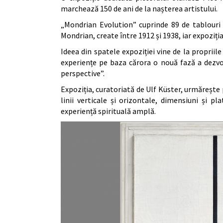
marchează 150 de ani de la nașterea artistului.
„Mondrian Evolution” cuprinde 89 de tablouri d
Mondrian, create între 1912 și 1938, iar expoziți
Ideea din spatele expoziției vine de la propriil
experiențe pe baza cărora o nouă fază a dezvol
perspective”.
Expoziția, curatoriată de Ulf Küster, urmărește p
linii verticale și orizontale, dimensiuni și p
experiență spirituală amplă.