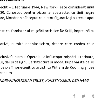
echt – 1 februarie 1944, New York) este considerat unul
 20. Cunoscut pentru picturile abstracte, cu linii negre
are, Mondrian a început ca pictor figurativ și a trecut apoi
ost co-fondator al mișcării artistice De Stijl, împreună cu
rativă, numită neoplasticism, despre care credea că e
clusiv Cubismul. Opera lui a influențat mișcări ulterioare,
, dar și designul, arhitectura și moda. După vârsta de 70
de s-a împrietenit cu artiști ca Willem de Kooning și Lee
genheim.
22 MONDRIAN/HOLTZMAN TRUST; KUNSTMUSEUM DEN HAAG