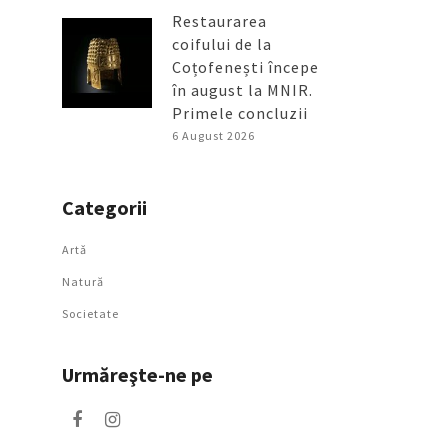
Restaurarea
coifului de la
Coțofenești începe
în august la MNIR.
Primele concluzii
6 August 2026
Categorii
Artǎ
Natură
Societate
Urmăreşte-ne pe