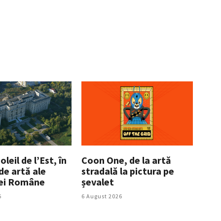
leil de l’Est, în
Coon One, de la artă
 de artă ale
stradală la pictura pe
ei Române
șevalet
6
6 August 2026