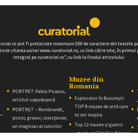
ratorial.ro pot fi prelucrate maximum 500 de caractere din textele p
torie citarea sursei www. curatorial.ro, cu link către site, în primul 
integral pe curatorial.ro”, cu link la finalul articolului.
Muzee din
Romania
PORTRET. Pablo Picasso,
Explorator în București:
artistul-capodoperă
TOP 8 muzee de artă care
PORTRET – Rembrandt,
te vor inspira
l”
pictor, gravor, colecţionar,
Top 12 muzee și galerii
un magician al culorilor
„must-see” în Cluj-Napoca
PORTRET – El Greco: Un