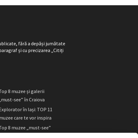
ublicate, fără a depăși jumătate
paragraf și cu precizarea „Citiți
Top 8 muzee și galerii
„must-see” în Craiova
Explorator în Iași: TOP 11
muzee care te vor inspira
Top 8 muzee „must-see”
în Sibiu