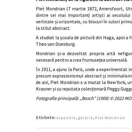
Piet Mondrian (7 martie 1872, Amersfoort, Utr
dintre cei mai importanți artiști ai secolului
verticale și orizontale, cu blocuri în culori prim
la stilul abstract.
A studiat la școala de pictură din Haga, apoi a f
Theo van Doesburg.
Mondrian și-a dezvoltat propria artă nefigu
necesară pentru a crea frumusețea universală.
În 1911, a ajuns la Paris, unde a experimentat in
precum expresionismul abstract și minimalismul
de ani, Piet Mondrian s-a mutat la New York, un
Krasner și cu reputata colecționară Peggy Gug
Fotografie principală: „Bosch” (1908) © 20
Etichete:
,
,
expozitie
galerie
Piet Mondrian