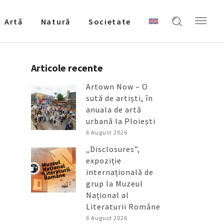
Artǎ
Natură
Societate
Articole recente
Artown Now – O
sută de artiști, în
anuala de artă
urbană la Ploiești
6 August 2026
„Disclosures”,
expoziție
internațională de
grup la Muzeul
Național al
Literaturii Române
6 August 2026