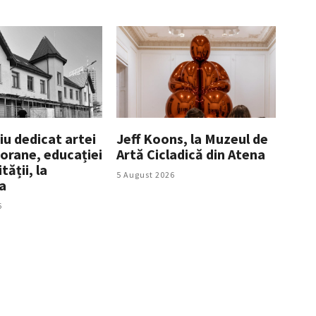
iu dedicat artei
Jeff Koons, la Muzeul de
rane, educației
Artă Cicladică din Atena
tății, la
5 August 2026
a
6