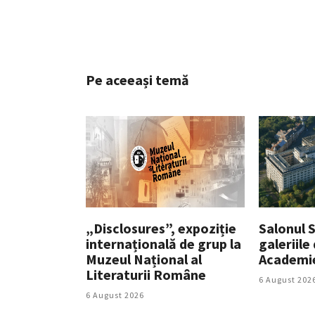
Pe aceeași temă
„Disclosures”, expoziție
Salonul So
internațională de grup la
galeriile
Muzeul Național al
Academi
Literaturii Române
6 August 202
6 August 2026