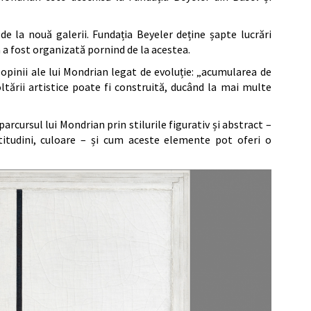
e la nouă galerii. Fundația Beyeler deține șapte lucrări
a a fost organizată pornind de la acestea.
e opinii ale lui Mondrian legat de evoluție: „acumularea de
tării artistice poate fi construită, ducând la mai multe
arcursul lui Mondrian prin stilurile figurativ și abstract –
latitudini, culoare – și cum aceste elemente pot oferi o