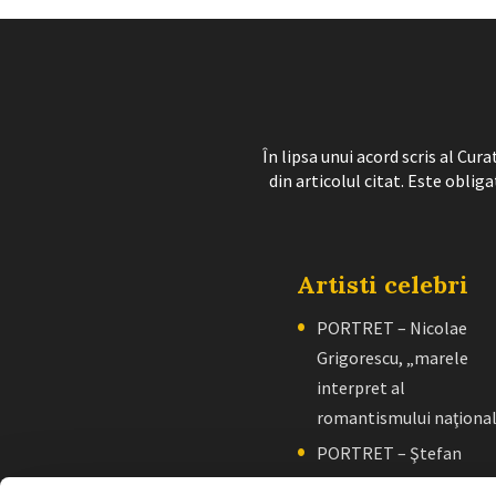
În lipsa unui acord scris al Cu
din articolul citat. Este obliga
Artisti celebri
PORTRET – Nicolae
Grigorescu, „marele
interpret al
romantismului naţiona
PORTRET – Ştefan
Luchian, „un zugrav”