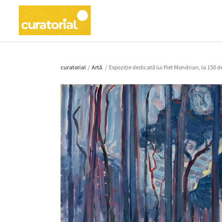
curatorial
/
Artǎ
/
Expoziție dedicată lui Piet Mondrian, la 150 d