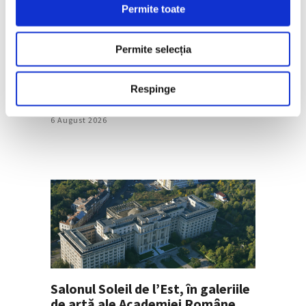
Permite toate
Permite selecția
„Disclosures”, expoziție
internațională de grup la Muzeul
Respinge
Național al Literaturii Române
6 August 2026
Salonul Soleil de l’Est, în galeriile
de artă ale Academiei Române