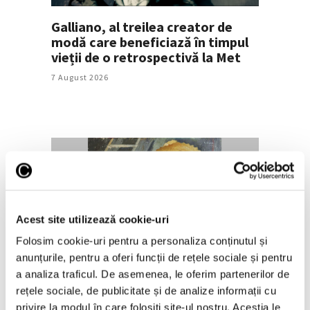
Galliano, al treilea creator de
modă care beneficiază în timpul
vieții de o retrospectivă la Met
7 August 2026
Acest site utilizează cookie-uri
Folosim cookie-uri pentru a personaliza conținutul și
Nicolae Stoica, ultimul mare
anunțurile, pentru a oferi funcții de rețele sociale și pentru
interbelic – Recuperare istorică
a analiza traficul. De asemenea, le oferim partenerilor de
după mai bine de 80 de ani
rețele sociale, de publicitate și de analize informații cu
7 August 2026
privire la modul în care folosiți site-ul nostru. Aceștia le