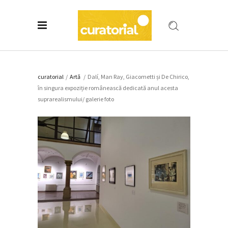
curatorial
/
Artǎ
/
Dalí, Man Ray, Giacometti și De Chirico,
în singura expoziție românească dedicată anul acesta
suprarealismului/ galerie foto