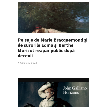
Peisaje de Marie Bracquemond și
de surorile Edma și Berthe
Morisot reapar public după
decenii
7 August 2026