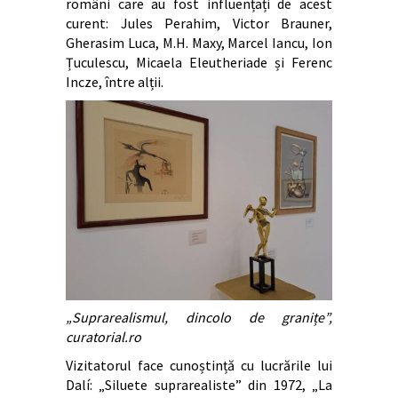
români care au fost influențați de acest
curent: Jules Perahim, Victor Brauner,
Gherasim Luca, M.H. Maxy, Marcel Iancu, Ion
Țuculescu, Micaela Eleutheriade și Ferenc
Incze, între alții.
„Suprarealismul, dincolo de granițe”,
curatorial.ro
Vizitatorul face cunoștință cu lucrările lui
Dalí: „Siluete suprarealiste” din 1972, „La