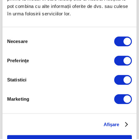
pot combina cu alte informații oferite de dvs. sau culese
în urma folosirii serviciilor lor.
Selecția
Necesare
consimțământului
Preferinţe
Recomandările curatorial pentru
weekendul 7 – 9 august
Statistici
7 August 2026
Marketing
Afişare