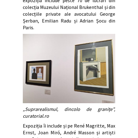
expoziția include peste 70 de lucrări din
colecția Muzeului Național Brukenthal și din
colecțiile private ale avocatului George
Șerban, Emilian Radu și Adrian Șocu din
Paris.
„Suprarealismul, dincolo de granițe”,
curatorial.ro
Expoziția îi include și pe René Magritte, Max
Ernst, Joan Miró, André Masson și artiști