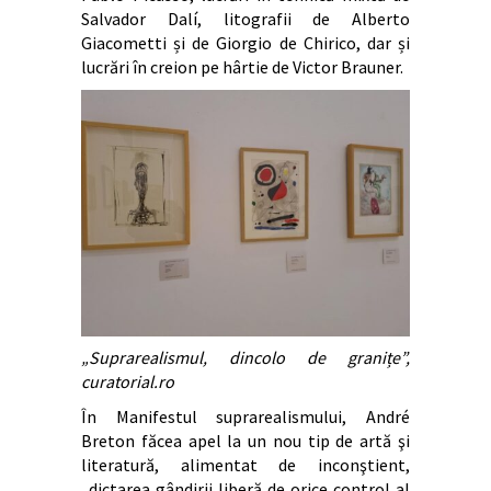
Salvador Dalí, litografii de Alberto
Giacometti și de Giorgio de Chirico, dar și
lucrări în creion pe hârtie de Victor Brauner.
„Suprarealismul, dincolo de granițe”,
curatorial.ro
În Manifestul suprarealismului, André
Breton făcea apel la un nou tip de artă şi
literatură, alimentat de inconştient,
„dictarea gândirii liberă de orice control al