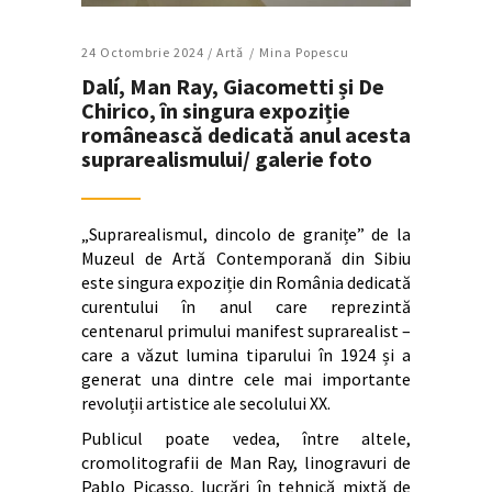
24 Octombrie 2024 /
Artǎ
Mina Popescu
Dalí, Man Ray, Giacometti și De
Chirico, în singura expoziție
românească dedicată anul acesta
suprarealismului/ galerie foto
„Suprarealismul, dincolo de granițe” de la
Muzeul de Artă Contemporană din Sibiu
este singura expoziție din România dedicată
curentului în anul care reprezintă
centenarul primului manifest suprarealist –
care a văzut lumina tiparului în 1924 și a
generat una dintre cele mai importante
revoluții artistice ale secolului XX.
Publicul poate vedea, între altele,
cromolitografii de Man Ray, linogravuri de
Pablo Picasso, lucrări în tehnică mixtă de