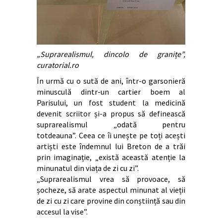
„Suprarealismul, dincolo de granițe”,
curatorial.ro
În urmă cu o sută de ani, într-o garsonieră
minusculă dintr-un cartier boem al
Parisului, un fost student la medicină
devenit scriitor și-a propus să definească
suprarealismul „odată pentru
totdeauna”. Ceea ce îi unește pe toți acești
artiști este îndemnul lui Breton de a trăi
prin imaginație, „există această atenție la
minunatul din viața de zi cu zi”.
„Suprarealismul vrea să provoace, să
șocheze, să arate aspectul minunat al vieții
de zi cu zi care provine din conștiință sau din
accesul la vise”.