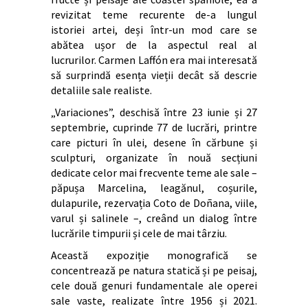
revizitat teme recurente de-a lungul
istoriei artei, deși într-un mod care se
abătea ușor de la aspectul real al
lucrurilor. Carmen Laffón era mai interesată
să surprindă esența vieții decât să descrie
detaliile sale realiste.
„Variaciones”, deschisă între 23 iunie și 27
septembrie, cuprinde 77 de lucrări, printre
care picturi în ulei, desene în cărbune și
sculpturi, organizate în nouă secțiuni
dedicate celor mai frecvente teme ale sale –
păpușa Marcelina, leagănul, coșurile,
dulapurile, rezervația Coto de Doñana, viile,
varul și salinele –, creând un dialog între
lucrările timpurii și cele de mai târziu.
Această expoziție monografică se
concentrează pe natura statică și pe peisaj,
cele două genuri fundamentale ale operei
sale vaste, realizate între 1956 și 2021.