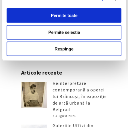
Femei în artă – Frumusețile
Permite toate
stranii ale pictoriței galeze Gwen
John
Permite selecția
29 Iunie 2026
Respinge
Articole recente
Reinterpretare
contemporană a operei
lui Brâncuși, în expoziție
de artă urbană la
Belgrad
7 August 2026
Galeriile Uffizi din