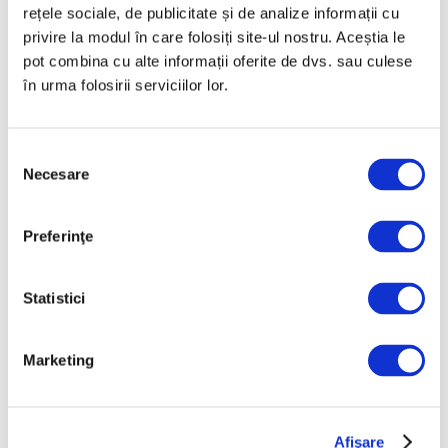
rețele sociale, de publicitate și de analize informații cu
privire la modul în care folosiți site-ul nostru. Aceștia le
pot combina cu alte informații oferite de dvs. sau culese
în urma folosirii serviciilor lor.
Selecția
Necesare
consimțământului
Femei în artă – Eileen Agar,
artista suprarealistă care a creat
”magia pântecului”
Preferinţe
6 Iulie 2026
Statistici
Marketing
Afişare