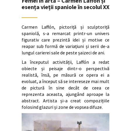
Femei în artă – Carmen Laffón și
esența vieții spaniole în secolul XX
Carmen Laffón, pictoriță și sculptoriță
spaniolă, s-a remarcat printr-un univers
figurativ care prezintă idei și motive ce
reapar sub formă de variațiuni și serii de-a
lungul carierei sale de peste șaizeci de ani.
La începutul activității, Laffón a redat
obiecte și peisaje dintr-o perspectivă
realistă, însă, pe măsură ce opera ei a
evoluat, a început să se intereseze mai mult
de pictură în sine decât de ceea ce
reprezenta aceasta, ajungând aproape la
abstract. Artista și-a creat compozițiile
folosind glazuri și zone de vopsea difuze.