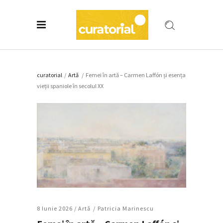
curatorial
/
Artǎ
/
Femei în artă – Carmen Laffón și esența
vieții spaniole în secolul XX
8 Iunie 2026 /
Artǎ
Patricia Marinescu