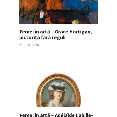
Femei în artă – Grace Hartigan,
pictorița fără reguli
27 Iulie 2026
Femei în artă – Adélaïde Labille-