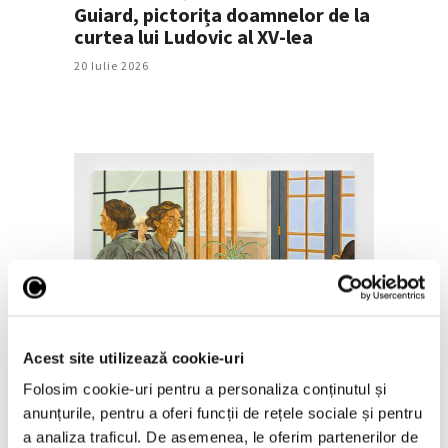
Guiard, pictorița doamnelor de la
curtea lui Ludovic al XV-lea
20 Iulie 2026
Femei în artă – Jiab Prachakul și
pictura ca un cadru de film
Acest site utilizează cookie-uri
13 Iulie 2026
Folosim cookie-uri pentru a personaliza conținutul și
anunțurile, pentru a oferi funcții de rețele sociale și pentru
a analiza traficul. De asemenea, le oferim partenerilor de