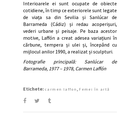
Interioarele ei sunt ocupate de obiecte
cotidiene, în timp ce exteriorele sunt legate
de viața sa din Sevilia și Sanlúcar de
Barrameda (Cádiz) și redau acoperișuri,
vederi urbane și peisaje. Pe baza acestor
motive, Laffón a creat adesea variațiuni în
cărbune, tempera și ulei și, începând cu
mijlocul anilor 1990, a realizat și sculpturi.
Fotografie principală: Sanlúcar de
Barrameda, 1977 – 1978, Carmen Laffón
Etichete:
,
carmen laffon
Femei în artă