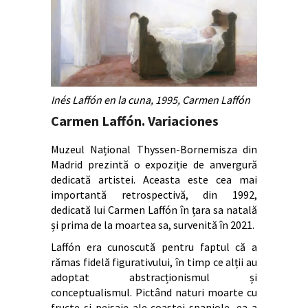
Inés Laffón en la cuna, 1995, Carmen Laffón
Carmen Laffón. Variaciones
Muzeul Național Thyssen-Bornemisza din
Madrid prezintă o expoziție de anvergură
dedicată artistei. Aceasta este cea mai
importantă retrospectivă, din 1992,
dedicată lui Carmen Laffón în țara sa natală
și prima de la moartea sa, survenită în 2021.
Laffón era cunoscută pentru faptul că a
rămas fidelă figurativului, în timp ce alții au
adoptat abstracționismul și
conceptualismul. Pictând naturi moarte cu
fructe și peisaje ale coastei spaniole, ea a