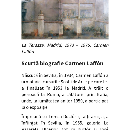
La Terazza. Madrid, 1973 – 1975, Carmen
Laffón
Scurtă biografie Carmen Laffón
Născută în Sevilia, în 1934, Carmen Laffón a
urmat aici cursurile Școlii de Arte pe care le-
a finalizat în 1953 la Madrid. A trăit o
perioadă la Roma, a călătorit prin Italia,
unde, la jumătatea anilor 1950, a participat
la o expoziție.
Împreună cu Teresa Duclós și alți artiști, a
înființat în Sevilia, în 1965, galeria La
Pasarela. Ulterior, tot cu Duclós și José