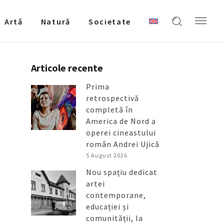
Artǎ
Natură
Societate
Articole recente
Prima
retrospectivă
completă în
America de Nord a
operei cineastului
român Andrei Ujică
5 August 2026
Nou spațiu dedicat
artei
contemporane,
educației și
comunității, la