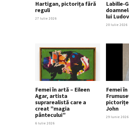
Hartigan, pictorița fără
Labille-G
reguli
doamnelo
lui Ludov
27 Iulie 2026
20 Iulie 2026
Femei în artă – Eileen
Femei în 
Agar, artista
Frumuseți
suprarealistă care a
pictoriț
creat ”magia
John
pântecului”
29 Iunie 2026
6 Iulie 2026