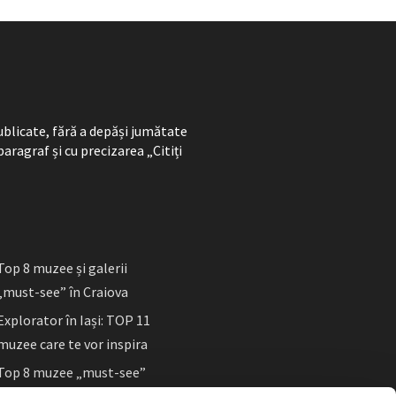
ublicate, fără a depăși jumătate
paragraf și cu precizarea „Citiți
Top 8 muzee și galerii
„must-see” în Craiova
Explorator în Iași: TOP 11
muzee care te vor inspira
Top 8 muzee „must-see”
în Sibiu