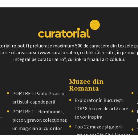
ratorial.ro pot fi prelucrate maximum 500 de caractere din textele p
torie citarea sursei www. curatorial.ro, cu link către site, în primul 
integral pe curatorial.ro”, cu link la finalul articolului.
Muzee din
Romania
PORTRET. Pablo Picasso,
Explorator în București:
artistul-capodoperă
TOP 8 muzee de artă care
PORTRET – Rembrandt,
te vor inspira
l”
pictor, gravor, colecţionar,
Top 12 muzee și galerii
un magician al culorilor
„must-see” în Cluj-Napoca
PORTRET – El Greco: Un