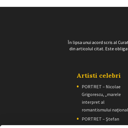
În lipsa unui acord scris al Cu
din articolul citat. Este obliga
Artisti celebri
PORTRET – Nicolae
Grigorescu, „marele
interpret al
romantismului naţiona
PORTRET – Ştefan
Luchian, „un zugrav”