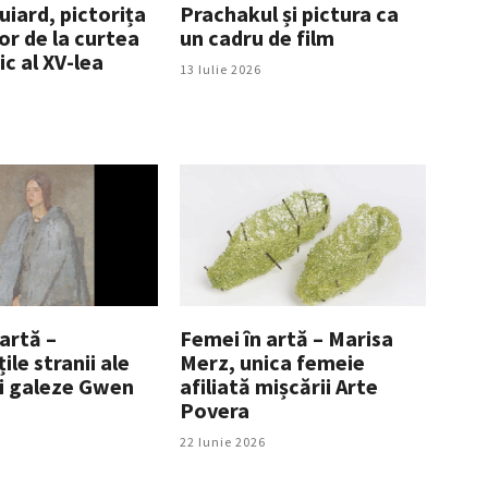
uiard, pictorița
Prachakul și pictura ca
r de la curtea
un cadru de film
ic al XV-lea
13 Iulie 2026
artă –
Femei în artă – Marisa
le stranii ale
Merz, unica femeie
ei galeze Gwen
afiliată mișcării Arte
Povera
22 Iunie 2026