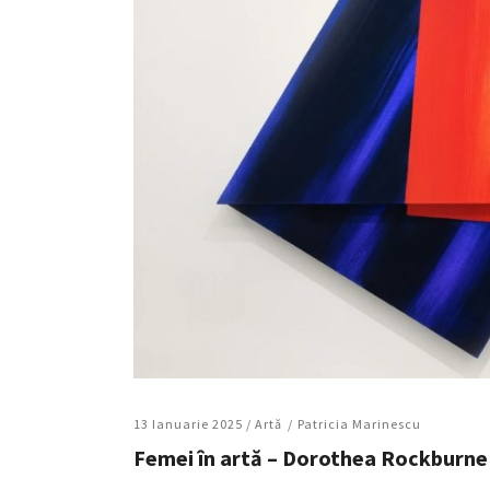
13 Ianuarie 2025 /
Artǎ
Patricia Marinescu
Femei în artă – Dorothea Rockburne 