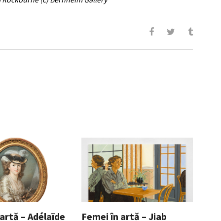
artă – Adélaïde
Femei în artă – Jiab