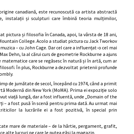
igine canadiană, este recunoscută ca artista abstractă
e, instalații și sculpturi care îmbină teoria mulțimilor,
 pictura și filosofia în Canada, apoi, la vârsta de 18 ani,
Mountain College. Acolo a studiat pictura cu Jack Tworkov
muzica – cu John Cage. Dar cel care a influențat-o cel mai
Max Dehn, la al cărui curs de geometrie Rockburne a ajuns
e matematice care se regăsesc în natură și în artă, cum ar
t filosofi. În plus, Rockburne a dezvoltat prietenii profunde
wombly.
timp de jumătate de secol, începând cu 1974, când a primit
Artă Modernă din New York (MoMA). Prima ei expoziție solo
 avut viață lungă, dar a fost influentă, unde „Domain of the
rți – a fost pusă în scenă pentru prima dată. Au urmat mai
riticilor la lucrările ei a fost pozitivă, în special prin
ate mare de materiale – de la hârtie, pergament, grafit,
e alte lucruri pe care le putea găsi la magazin.