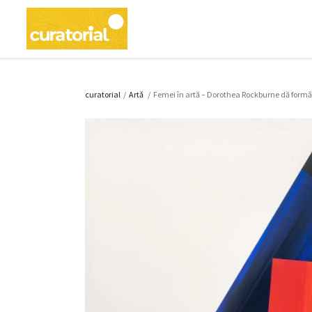
curatorial
/
Artǎ
/
Femei în artă – Dorothea Rockburne dă formă 