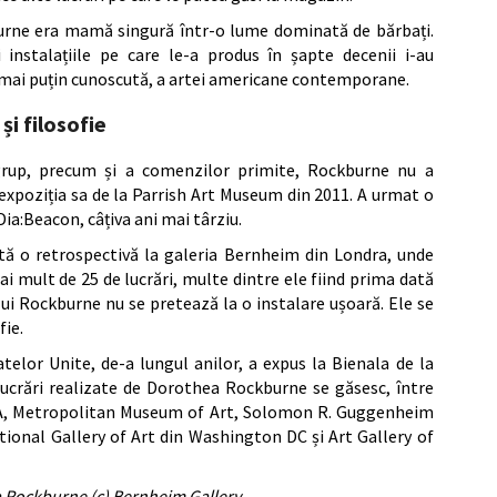
burne era mamă singură într-o lume dominată de bărbați.
și instalațiile pe care le-a produs în șapte decenii i-au
i mai puțin cunoscută, a artei americane contemporane.
i filosofie
e grup, precum și a comenzilor primite, Rockburne nu a
 expoziția sa de la Parrish Art Museum din 2011. A urmat o
ia:Beacon, câțiva ani mai târziu.
tă o retrospectivă la galeria Bernheim din Londra, unde
ai mult de 25 de lucrări, multe dintre ele fiind prima dată
 lui Rockburne nu se pretează la o instalare ușoară. Ele se
fie.
telor Unite, de-a lungul anilor, a expus la Bienala de la
Lucrări realizate de Dorothea Rockburne se găsesc, între
MoMA, Metropolitan Museum of Art, Solomon R. Guggenheim
nal Gallery of Art din Washington DC și Art Gallery of
a Rockburne (c) Bernheim Gallery