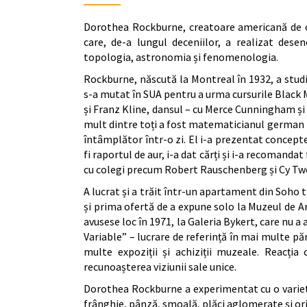
Dorothea Rockburne, creatoare americană de or
care, de-a lungul deceniilor, a realizat desen
topologia, astronomia și fenomenologia.
Rockburne, născută la Montreal în 1932, a studiat
s-a mutat în SUA pentru a urma cursurile Black 
și Franz Kline, dansul – cu Merce Cunningham și 
mult dintre toți a fost matematicianul german 
întâmplător într-o zi. El i-a prezentat concept
fi raportul de aur, i-a dat cărți și i-a recomanda
cu colegi precum Robert Rauschenberg și Cy T
A lucrat și a trăit într-un apartament din Soho 
și prima ofertă de a expune solo la Muzeul de 
avusese loc în 1971, la Galeria Bykert, care nu a
Variable” – lucrare de referință în mai multe pă
multe expoziții și achiziții muzeale. Reacția c
recunoașterea viziunii sale unice.
Dorothea Rockburne a experimentat cu o variet
frânghie, pânză, smoală, plăci aglomerate și oric