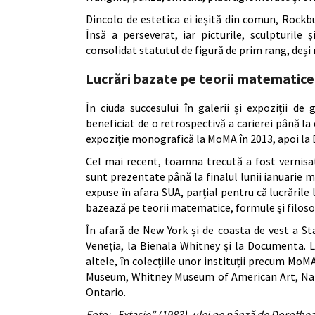
Dincolo de estetica ei ieșită din comun, Rock
Însă a perseverat, iar picturile, sculpturile 
consolidat statutul de figură de prim rang, deș
Lucrări bazate pe teorii matematice ș
În ciuda succesului în galerii și expoziții d
beneficiat de o retrospectivă a carierei până la
expoziție monografică la MoMA în 2013, apoi la D
Cel mai recent, toamna trecută a fost vernisa
sunt prezentate până la finalul lunii ianuarie m
expuse în afara SUA, parțial pentru că lucrările
bazează pe teorii matematice, formule și filoso
În afară de New York și de coasta de vest a Sta
Veneția, la Bienala Whitney și la Documenta. 
altele, în colecțiile unor instituții precum 
Museum, Whitney Museum of American Art, Natio
Ontario.
Foto: „Extasie” (1983), ulei pe pânză de Dorothe