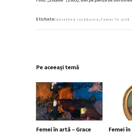
Etichete:
,
dorothea rockburne
Femei în artă
Pe aceeași temă
Femei în artă – Grace
Femei în 