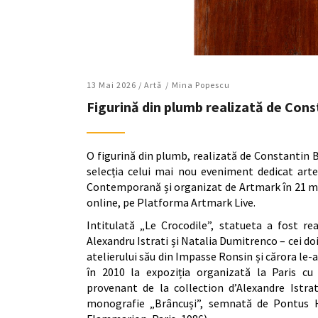
13 Mai 2026 /
Artǎ
Mina Popescu
Figurină din plumb realizată de Const
O figurină din plumb, realizată de Constantin Br
selecția celui mai nou eveniment dedicat arte
Contemporană și organizat de Artmark în 21 mai,
online, pe Platforma Artmark Live.
Intitulată „Le Crocodile”, statueta a fost re
Alexandru Istrati și Natalia Dumitrenco – cei doi
atelierului său din Impasse Ronsin și cărora le-a
în 2010 la expoziția organizată la Paris cu 
provenant de la collection d’Alexandre Istra
monografie „Brâncuși”, semnată de Pontus Hu