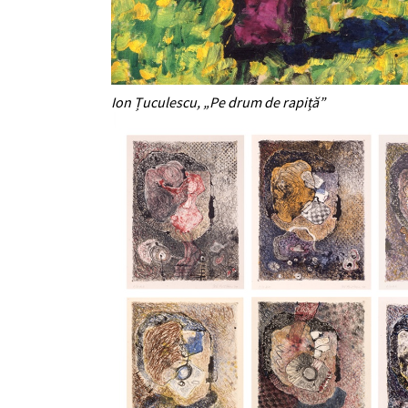
Ion Țuculescu, „Pe drum de rapiță”