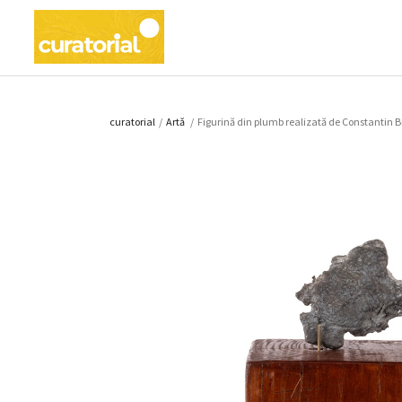
curatorial
/
Artǎ
/
Figurină din plumb realizată de Constantin Brâ