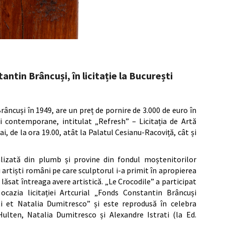
antin Brâncuși, în licitație la București
âncuși în 1949, are un preț de pornire de 3.000 de euro în
i contemporane, intitulat „Refresh” – Licitația de Artă
 de la ora 19.00, atât la Palatul Cesianu-Racoviță, cât și
alizată din plumb și provine din fondul moștenitorilor
 artiști români pe care sculptorul i-a primit în apropierea
 lăsat întreaga avere artistică. „Le Crocodile” a participat
ocazia licitației Artcurial „Fonds Constantin Brâncuși
ti et Natalia Dumitresco” și este reprodusă în celebra
lten, Natalia Dumitresco și Alexandre Istrati (la Ed.