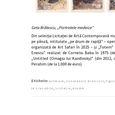
Geta Brătescu, „Portretele medeice”
Din selecția Licitației de Artă Contemporană mai
pe pânză, intitulate „pe drum de rapiță” – oper
organizată de Art Safari în 2025 – și „Totem”
Enescu” realizat de Corneliu Baba în 1975 (de
„Untitled (Omagiu lui Kandinsky)” (din 2012, d
Perahim (de la 1.000 de euro).
Etichete:
,
,
artmark
constantin brancusi
figu
,
,
le crocodile
licitatie
plumb