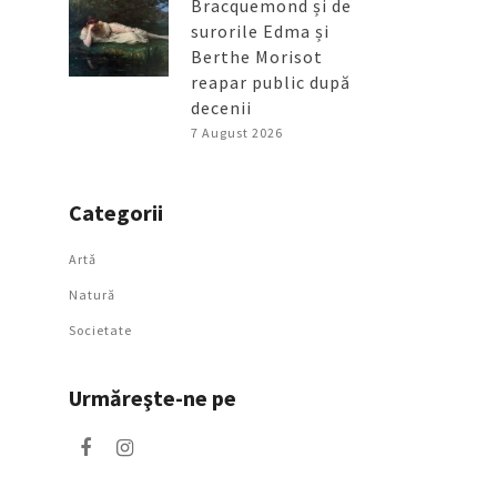
Bracquemond și de
surorile Edma și
Berthe Morisot
reapar public după
decenii
7 August 2026
Categorii
Artǎ
Natură
Societate
Urmăreşte-ne pe