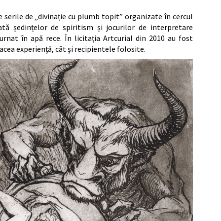
e serile de „divinație cu plumb topit” organizate în cercul
ată ședințelor de spiritism și jocurilor de interpretare
nat în apă rece. În licitația Artcurial din 2010 au fost
cea experiență, cât și recipientele folosite.